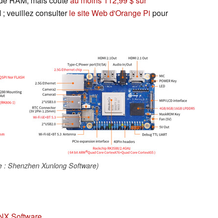
o de RAM, mais coûte
au moins 112,99 $ sur
; veuillez consulter
le site Web d'Orange Pi
pour
e : Shenzhen Xunlong Software)
NX Software