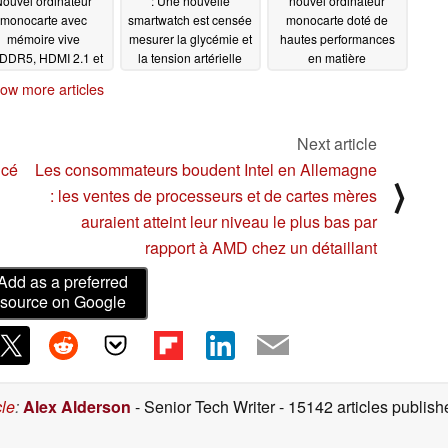
ouvel ordinateur
: Une nouvelle
nouvel ordinateur
monocarte avec
smartwatch est censée
monocarte doté de
mémoire vive
mesurer la glycémie et
hautes performances
DDR5, HDMI 2.1 et
la tension artérielle
en matière
erformances en IA
avec la précision d'un
d'intelligence artificielle
ow more articles
appareil médical
offre de nombreuses
04/12/2024
possibilités et une
04/02/2024
sortie d'image 8K
Next article
03/31/2024
ncé
Les consommateurs boudent Intel en Allemagne
⟩
: les ventes de processeurs et de cartes mères
auraient atteint leur niveau le plus bas par
rapport à AMD chez un détaillant
Add as a preferred
source on Google
cle
:
Alex Alderson
- Senior Tech Writer
- 15142 articles publi