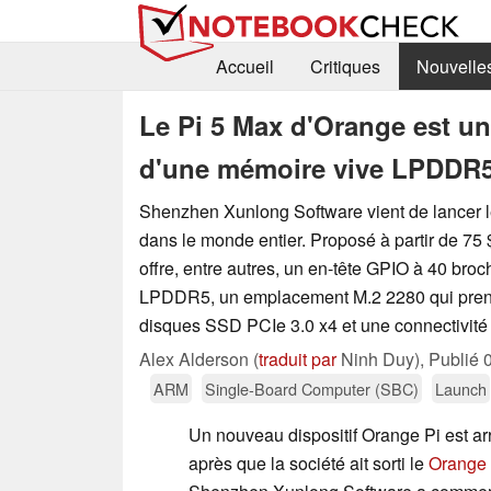
Accueil
Critiques
Nouvelle
Le Pi 5 Max d'Orange est u
d'une mémoire vive LPDDR5 
Shenzhen Xunlong Software vient de lancer 
dans le monde entier. Proposé à partir de 75 
offre, entre autres, un en-tête GPIO à 40 bro
LPDDR5, un emplacement M.2 2280 qui pren
disques SSD PCIe 3.0 x4 et une connectivité
Alex Alderson (
traduit par
Ninh Duy),
Publié
ARM
Single-Board Computer (SBC)
Launch
Un nouveau dispositif Orange Pi est ar
après que la société ait sorti le
Orange