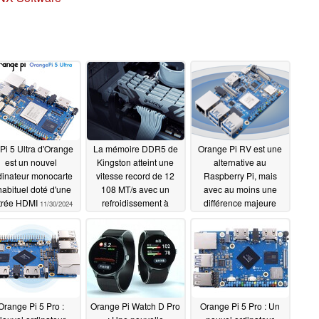
Pi 5 Ultra d'Orange
La mémoire DDR5 de
Orange Pi RV est une
est un nouvel
Kingston atteint une
alternative au
dinateur monocarte
vitesse record de 12
Raspberry Pi, mais
habituel doté d'une
108 MT/s avec un
avec au moins une
trée HDMI
refroidissement à
différence majeure
11/30/2024
l'azote liquide
10/27/2024
09/05/2024
Orange Pi 5 Pro :
Orange Pi Watch D Pro
Orange Pi 5 Pro : Un