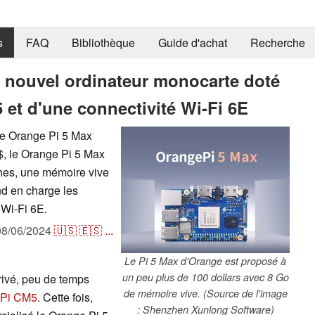
s
FAQ
Bibliothèque
Guide d'achat
Recherche
n nouvel ordinateur monocarte doté
et d'une connectivité Wi-Fi 6E
le Orange Pi 5 Max
$, le Orange Pi 5 Max
ches, une mémoire vive
d en charge les
 Wi-Fi 6E.
08/06/2024
🇺🇸
🇪🇸
...
Le Pi 5 Max d'Orange est proposé à
un peu plus de 100 dollars avec 8 Go
rivé, peu de temps
de mémoire vive. (Source de l'image
 Pi CM5
. Cette fois,
: Shenzhen Xunlong Software)