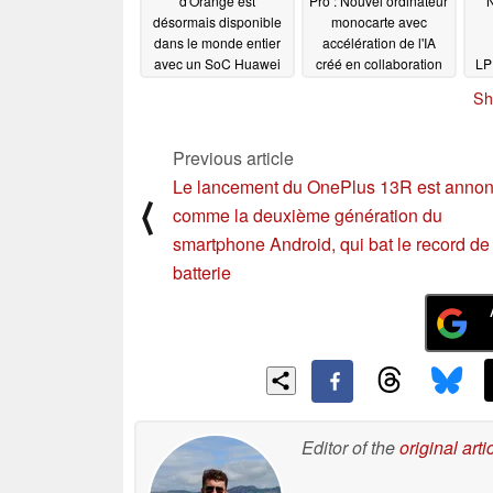
d'Orange est
Pro : Nouvel ordinateur
N
désormais disponible
monocarte avec
dans le monde entier
accélération de l'IA
avec un SoC Huawei
créé en collaboration
LP
HiSilicon rare
avec Huawei
p
06/22/2024
05/12/2024
Sh
Previous article
Le lancement du OnePlus 13R est anno
⟨
comme la deuxième génération du
smartphone Android, qui bat le record de
batterie
Editor of the
original arti