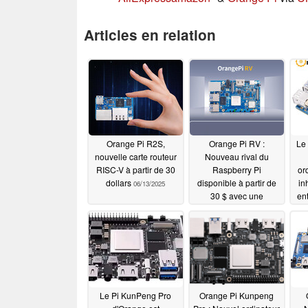
Articles en relation
Orange Pi R2S,
Orange Pi RV :
Le 
nouvelle carte routeur
Nouveau rival du
RISC-V à partir de 30
Raspberry Pi
or
dollars
disponible à partir de
in
06/13/2025
30 $ avec une
en
architecture RISC-V
04/03/2025
Le Pi KunPeng Pro
Orange Pi Kunpeng