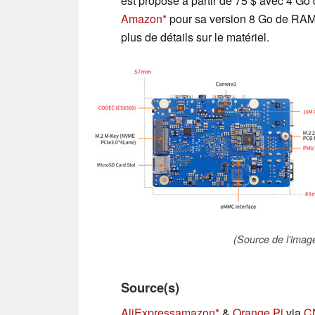
est proposé à partir de 75 $ avec 4 G
Amazon
pour sa version 8 Go de RAM 
plus de détails sur le matériel.
(Source de l'imag
Source(s)
AliExpress
amazon
&
Orange Pi
via
C