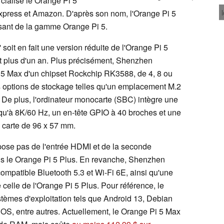
ialisé le Orange Pi 5
xpress et Amazon. D'après son nom, l'Orange Pi 5
ssant de la gamme Orange Pi 5.
 soit en fait une version réduite de l'Orange Pi 5
t plus d'un an. Plus précisément, Shenzhen
 5 Max d'un chipset Rockchip RK3588, de 4, 8 ou
options de stockage telles qu'un emplacement M.2
 De plus, l'ordinateur monocarte (SBC) intègre une
qu'à 8K/60 Hz, un en-tête GPIO à 40 broches et une
 carte de 96 x 57 mm.
ose pas de l'entrée HDMI et de la seconde
ns le Orange Pi 5 Plus. En revanche, Shenzhen
mpatible Bluetooth 5.3 et Wi-Fi 6E, ainsi qu'une
elle de l'Orange Pi 5 Plus. Pour référence, le
èmes d'exploitation tels que Android 13, Debian
 OS, entre autres. Actuellement, le Orange Pi 5 Max