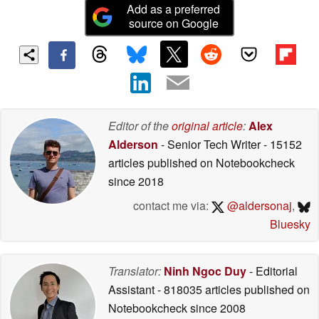
Add as a preferred
source on Google
Editor of the
original article
:
Alex
Alderson
- Senior Tech Writer
- 15152
articles published on Notebookcheck
since 2018
contact me via:
@aldersonaj
,
Bluesky
Translator:
Ninh Ngoc Duy
- Editorial
Assistant
- 818035 articles published on
Notebookcheck
since 2008