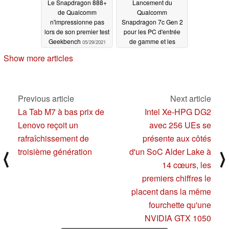
Le Snapdragon 888+
Lancement du
de Qualcomm
Qualcomm
n'impressionne pas
Snapdragon 7c Gen 2
lors de son premier test
pour les PC d'entrée
Geekbench
de gamme et les
05/29/2021
Chromebooks, avec
Show more articles
une légère
augmentation de
l'horloge par rapport à
son prédécesseur
Previous article
Next article
05/25/2021
La Tab M7 à bas prix de
Intel Xe-HPG DG2
Lenovo reçoit un
avec 256 UEs se
rafraîchissement de
présente aux côtés
troisième génération
d'un SoC Alder Lake à
⟨
⟩
14 cœurs, les
premiers chiffres le
placent dans la même
fourchette qu'une
NVIDIA GTX 1050