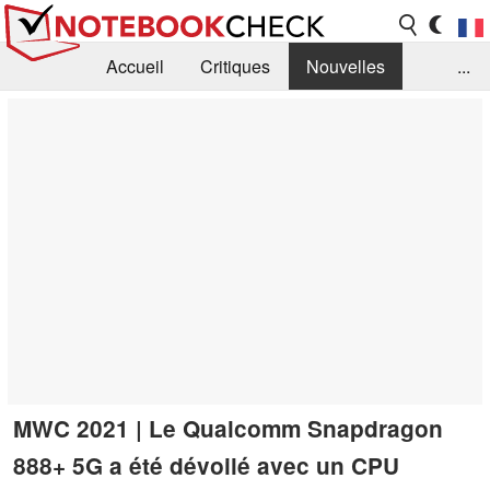
Accueil
Critiques
Nouvelles
...
FAQ
Bibliothèque
Guide d'achat
Recherche
Contact
MWC 2021 | Le Qualcomm Snapdragon
888+ 5G a été dévoilé avec un CPU