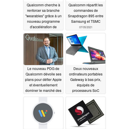
Qualcomm cherche à
Qualcomm répartit les
renforcer sa branche
commandes de
"wearables" grâce à un
Snapdragon 895 entre
nouveau programme
Samsung et TSMC
d'accélération de
07/05/2021
l'écosystème
07/22/2021
Le nouveau PDG de
Deux nouveaux
Qualcomm dévoile ses
ordinateurs portables
plans pour défier Apple
Gateway à bas prix,
et éventuellement
équipés de
dominer le marché des
processeurs SoC
ordinateurs portables
Qualcomm
dans les années à
Snapdragon, seront
venir
bientôt disponibles en
07/03/2021
exclusivité chez
Walmart
06/30/2021