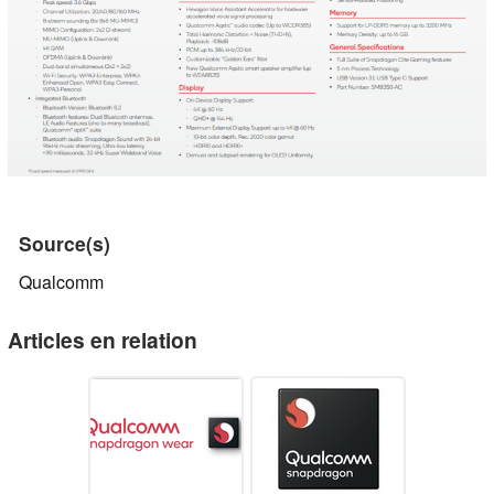
Source(s)
Qualcomm
Articles en relation