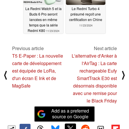
La Redmi Watch 5 et la
Le Redmi Turbo 4
Buds 6 Pro seront
présumé reçoit une
lancées en même
certification en Chine
temps que la série
11/23/2024
Redmi K80
11/23/2024
Previous article
Next article
T5 E-Paper : La nouvelle
L'alternative d'Anker à
carte de développement
l'AirTag : La carte
est équipée de LoRa,
rechargeable Eufy
⟨
⟩
d'un écran E Ink et de
SmartTrack E30 est
MagSafe
désormais disponible
avec une remise pour
le Black Friday
Add as a preferred
source on Google