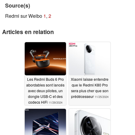
Source(s)
Redmi sur Weibo
1
,
2
Articles en relation
Les Redmi Buds 6 Pro
Xiaomi laisse entendre
abordables sont lancés
que le Redmi K80 Pro
avec deux pilotes, un
sera plus cher que son
dongle USB-C et des
prédécesseur
11/25/2024
codecs HiFi
11/29/2024