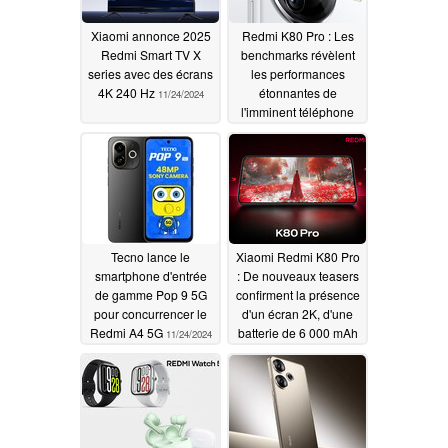
Xiaomi annonce 2025
Redmi K80 Pro : Les
Redmi Smart TV X
benchmarks révèlent
series avec des écrans
les performances
4K 240 Hz
étonnantes de
11/24/2024
l'imminent téléphone
Snapdragon 8 Elite
11/24/2024
Tecno lance le
Xiaomi Redmi K80 Pro
smartphone d'entrée
: De nouveaux teasers
de gamme Pop 9 5G
confirment la présence
pour concurrencer le
d'un écran 2K, d'une
Redmi A4 5G
batterie de 6 000 mAh
11/24/2024
et d'un système de
chargement sans fil de
50 W
11/23/2024