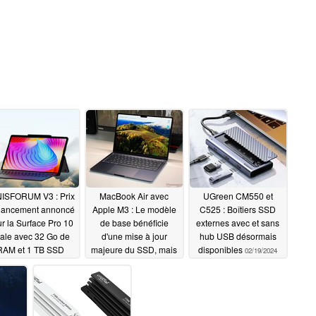
ISFORUM V3 : Prix
MacBook Air avec
UGreen CM550 et
lancement annoncé
Apple M3 : Le modèle
C525 : Boîtiers SSD
r la Surface Pro 10
de base bénéficie
externes avec et sans
vale avec 32 Go de
d'une mise à jour
hub USB désormais
RAM et 1 TB SSD
majeure du SSD, mais
disponibles
02/19/2024
reste plus lent que la
03/29/2024
concurrence
03/11/2024