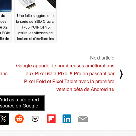
t de
Une fuite suggère que
ques
la série de SSD Crucial
se X2
T705 PCIe Gen 5
s PCIe
offrira les vitesses de
ité de
lecture et d'écriture les
plus rapides
024
02/08/2024
Next article
Google apporte de nombreuses améliorations
⟩
dans
aux Pixel 6a à Pixel 8 Pro en passant par
Pixel Fold et Pixel Tablet avec la première
version bêta de Android 15
Add as a preferred
source on Google