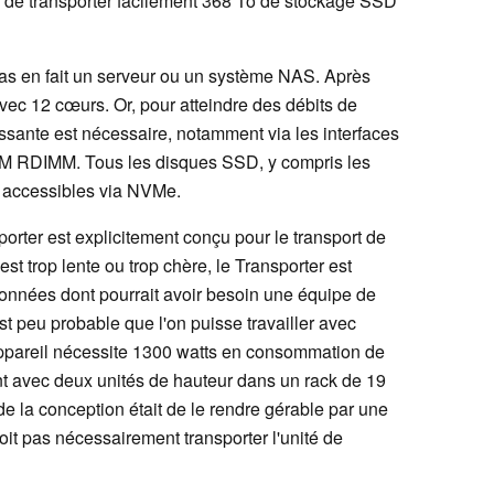
s de transporter facilement 368 To de stockage SSD
as en fait un serveur ou un système NAS. Après
avec 12 cœurs. Or, pour atteindre des débits de
ssante est nécessaire, notamment via les interfaces
AM RDIMM. Tous les disques SSD, y compris les
 accessibles via NVMe.
porter est explicitement conçu pour le transport de
t trop lente ou trop chère, le Transporter est
 données dont pourrait avoir besoin une équipe de
t peu probable que l'on puisse travailler avec
 l'appareil nécessite 1300 watts en consommation de
nt avec deux unités de hauteur dans un rack de 19
e la conception était de le rendre gérable par une
it pas nécessairement transporter l'unité de