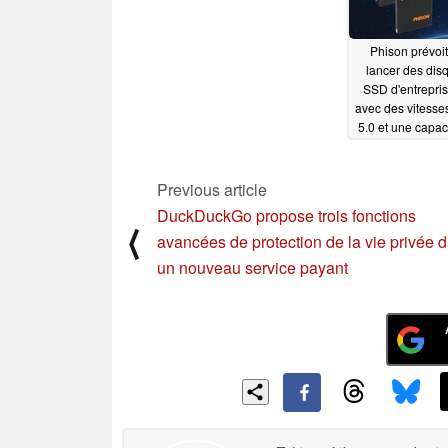
Phison prévoi
lancer des dis
SSD d'entrepri
avec des vitesse
5.0 et une capac
128 To
02/16/2
Previous article
DuckDuckGo propose trois fonctions
⟨
avancées de protection de la vie privée 
un nouveau service payant