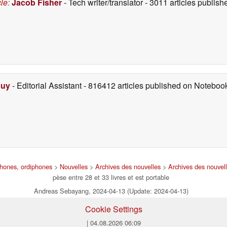
cle
:
Jacob Fisher
- Tech writer/translator
- 3011 articles publi
Duy
- Editorial Assistant
- 816412 articles published on Notebo
phones, ordiphones
>
Nouvelles
>
Archives des nouvelles
>
Archives des nouvel
pèse entre 28 et 33 livres et est portable
Andreas Sebayang, 2024-04-13 (Update: 2024-04-13)
Cookie Settings
| 04.08.2026 06:09