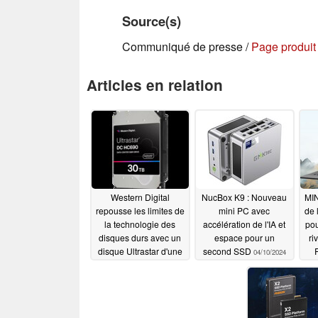
Source(s)
Communiqué de presse /
Page produit
Articles en relation
Western Digital
NucBox K9 : Nouveau
MIN
repousse les limites de
mini PC avec
de 
la technologie des
accélération de l'IA et
pou
disques durs avec un
espace pour un
ri
disque Ultrastar d'une
second SSD
04/10/2024
capacité record de 32
To
10/16/2024