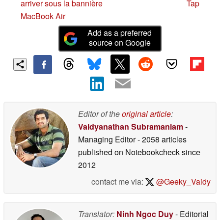
arriver sous la bannière
Tap
MacBook Air
Add as a preferred
source on Google
Editor of the
original article
:
Vaidyanathan Subramaniam
-
Managing Editor
- 2058 articles
published on Notebookcheck
since
2012
contact me via:
@Geeky_Vaidy
Translator:
Ninh Ngoc Duy
- Editorial