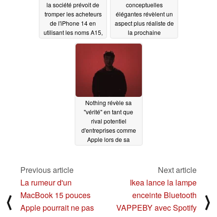
la société prévoit de
conceptuelles
tromper les acheteurs
élégantes révèlent un
de l'iPhone 14 en
aspect plus réaliste de
utilisant les noms A15,
la prochaine
A16 et A16 Pro
génération de
MacBook Air Apple
03/24/2022
03/24/2022
Nothing révèle sa
"vérité" en tant que
rival potentiel
d'entreprises comme
Apple lors de sa
première keynote de
2022
03/24/2022
Previous article
Next article
La rumeur d'un
Ikea lance la lampe
MacBook 15 pouces
enceinte Bluetooth
⟨
⟩
Apple pourrait ne pas
VAPPEBY avec Spotify