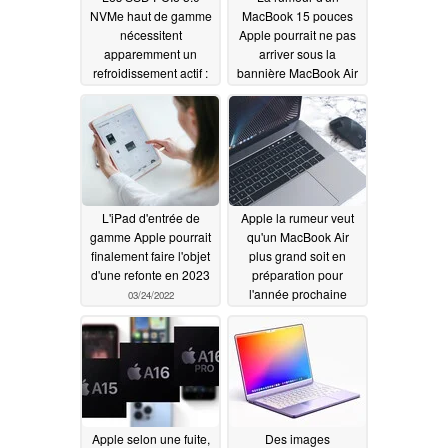
NVMe haut de gamme
MacBook 15 pouces
nécessitent
Apple pourrait ne pas
apparemment un
arriver sous la
refroidissement actif :
bannière MacBook Air
Phison évoque des
03/25/2022
solutions pour
contourner cela sur les
ordinateurs portables
et les PC compacts
03/30/2022
L'iPad d'entrée de
Apple la rumeur veut
gamme Apple pourrait
qu'un MacBook Air
finalement faire l'objet
plus grand soit en
d'une refonte en 2023
préparation pour
l'année prochaine
03/24/2022
03/24/2022
Apple selon une fuite,
Des images