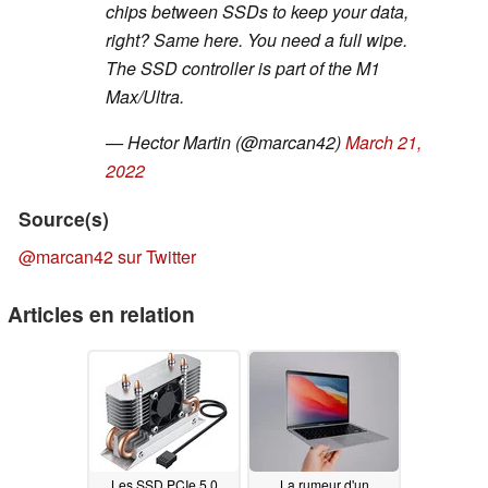
chips between SSDs to keep your data,
right? Same here. You need a full wipe.
The SSD controller is part of the M1
Max/Ultra.
— Hector Martin (@marcan42)
March 21,
2022
Source(s)
@marcan42 sur Twitter
Articles en relation
Les SSD PCIe 5.0
La rumeur d'un