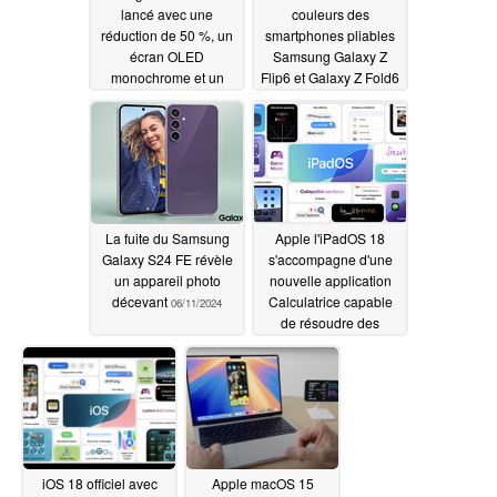
lancé avec une
couleurs des
réduction de 50 %, un
smartphones pliables
écran OLED
Samsung Galaxy Z
monochrome et un
Flip6 et Galaxy Z Fold6
design minimaliste
06/11/2024
06/13/2024
La fuite du Samsung
Apple l'iPadOS 18
Galaxy S24 FE révèle
s'accompagne d'une
un appareil photo
nouvelle application
décevant
Calculatrice capable
06/11/2024
de résoudre des
équations écrites à la
main
06/11/2024
iOS 18 officiel avec
Apple macOS 15