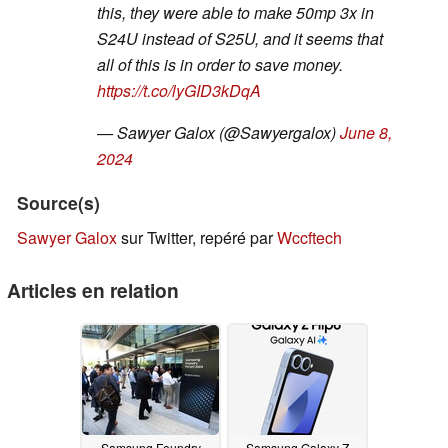
this, they were able to make 50mp 3x in
S24U instead of S25U, and it seems that
all of this is in order to save money.
https://t.co/lyGID3kDqA
— Sawyer Galox (@Sawyergalox)
June 8,
2024
Source(s)
Sawyer Galox
sur Twitter, repéré par
Wccftech
Articles en relation
Samsung Foundry
Samsung Galaxy Z