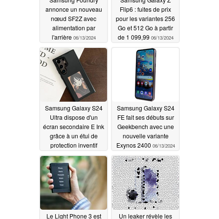
annonce un nouveau
Flip6 : fuites de prix
nœud SF2Z avec
pour les variantes 256
alimentation par
Go et 512 Go à partir
l'arrière
de 1 099,99
06/13/2024
06/13/2024
Samsung Galaxy S24
Samsung Galaxy S24
Ultra dispose d'un
FE fait ses débuts sur
écran secondaire E Ink
Geekbench avec une
grâce à un étui de
nouvelle variante
protection inventif
Exynos 2400
06/13/2024
06/13/2024
Le Light Phone 3 est
Un leaker révèle les