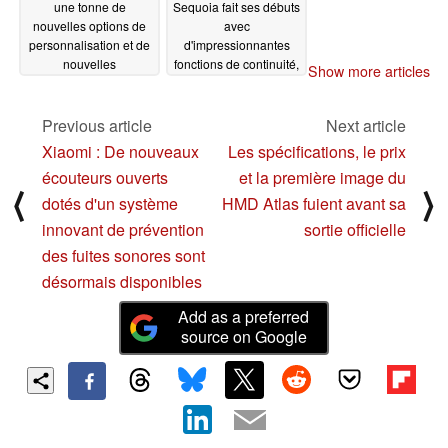
une tonne de
Sequoia fait ses débuts
nouvelles options de
avec
personnalisation et de
d'impressionnantes
nouvelles
fonctions de continuité,
Show more articles
fonctionnalités de
des fenêtres en
protection de la vie
mosaïque et des mises
privée
à jour du Game Porting
Previous article
Next article
06/11/2024
Toolkit
06/11/2024
Xiaomi : De nouveaux
Les spécifications, le prix
écouteurs ouverts
et la première image du
⟨
⟩
dotés d'un système
HMD Atlas fuient avant sa
innovant de prévention
sortie officielle
des fuites sonores sont
désormais disponibles
Add as a preferred
source on Google