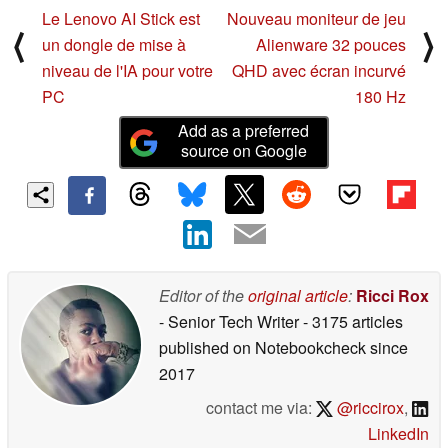
Le Lenovo AI Stick est
Nouveau moniteur de jeu
⟨
⟩
un dongle de mise à
Alienware 32 pouces
niveau de l'IA pour votre
QHD avec écran incurvé
PC
180 Hz
Add as a preferred
source on Google
Editor of the
original article
:
Ricci Rox
- Senior Tech Writer
- 3175 articles
published on Notebookcheck
since
2017
contact me via:
@riccirox
,
LinkedIn