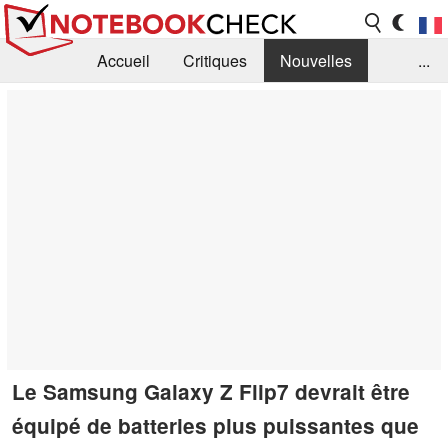
Accueil
Critiques
Nouvelles
...
FAQ
Bibliothèque
Guide d'achat
Recherche
Contact
Le Samsung Galaxy Z Flip7 devrait être
équipé de batteries plus puissantes que