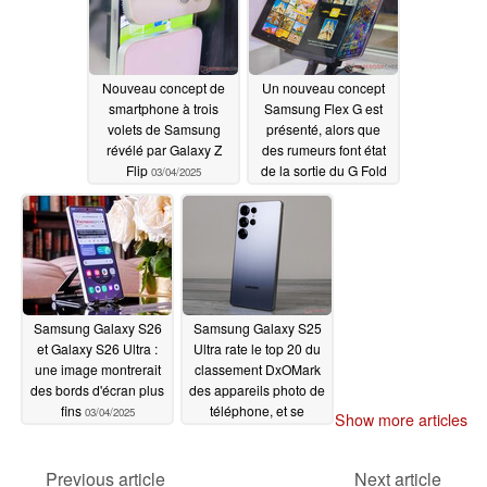
Nouveau concept de
Un nouveau concept
smartphone à trois
Samsung Flex G est
volets de Samsung
présenté, alors que
révélé par Galaxy Z
des rumeurs font état
Flip
de la sortie du G Fold
03/04/2025
sur Galaxy
03/04/2025
Samsung Galaxy S26
Samsung Galaxy S25
et Galaxy S26 Ultra :
Ultra rate le top 20 du
une image montrerait
classement DxOMark
des bords d'écran plus
des appareils photo de
fins
téléphone, et se
03/04/2025
Show more articles
retrouve derrière le
Google Pixel 8
Previous article
Next article
03/03/2025