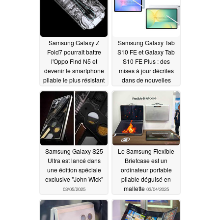
Samsung Galaxy Z
Samsung Galaxy Tab
Fold7 pourrait battre
S10 FE et Galaxy Tab
l'Oppo Find N5 et
S10 FE Plus : des
devenir le smartphone
mises à jour décrites
pliable le plus résistant
dans de nouvelles
au monde
fuites
03/05/2025
03/05/2025
Samsung Galaxy S25
Le Samsung Flexible
Ultra est lancé dans
Briefcase est un
une édition spéciale
ordinateur portable
exclusive "John Wick"
pliable déguisé en
mallette
03/05/2025
03/04/2025