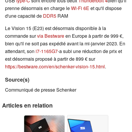
USB
type-C
sont encore tous deux
Thunderbolt 4
bien qu'il
prenne désormais en charge le
Wi-Fi 6E
et qu'il dispose
d'une capacité de
DDR5
RAM
Le Vision 15 (E23) est désormais disponible à la
commande sur
via Bestware
en Europe à partir de 999 €,
bien qu'il ne soit pas expédié avant la mi-janvier 2023. En
attendant, son
i7-1165G7
-a subi une réduction de prix et
est désormais proposé à partir de 899 € sur
https://bestware.com/en/schenker-vision-15.html
.
Source(s)
Communiqué de presse Schenker
Articles en relation