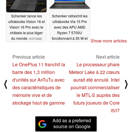
Schenker lance les
Schenker rafraîchit les
ultrabooks Vision 16 et
ultrabooks Via 15 Pro
Vision 16 Pro avec le
avec des APU AMD
châssis le plus léger
Ryzen 7 5700U
du monde
fonctionnant à 35 W et
10/27/2022
Show more articles
des écrans 1440p
07/01/2022
Previous article
Next article
Le OnePlus 11 franchit la
Le processeur phare
barre des 1,3 million
Meteor Lake à 22 cœurs
d'unités sur AnTuTu avec
aurait été annulé. Intel
⟨
⟩
des caractéristiques de
pourrait commercialiser
mémoire vive et de
le MTL-S auprès des
stockage haut de gamme
futurs joueurs de Core
i5/i7
Add as a preferred
source on Google