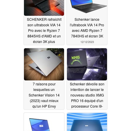
SCHENKER rafraîchit
Schenker lance
son ultrabook VIA 14
l'ultrabook VIA 14 Pro
Pro avec le Ryzen 7
avec AMD Ryzen 7
8845HS d'AMD et un
7840HS et écran 3K
écran 3K plus
12/12/2023
lumineux
05/15/2024
7 raisons pour
Schenker dévoile son
lesquelles un
intention de lancer le
Schenker Vision 14
nouveau studio XMG
(2023) vaut mieux
PRO 16 équipé d'un
qu'un HP Envy
processeur Core i9-
13900H
11/01/2023
06/01/2023