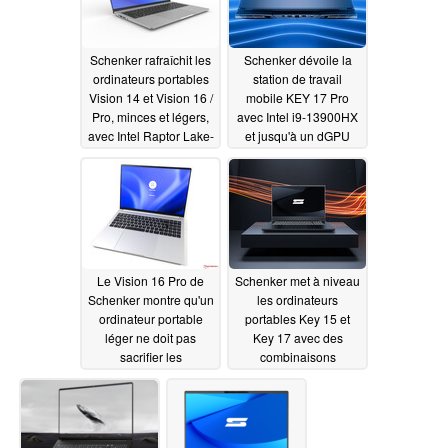
Schenker rafraîchit les
Schenker dévoile la
ordinateurs portables
station de travail
Vision 14 et Vision 16 /
mobile KEY 17 Pro
Pro, minces et légers,
avec Intel i9-13900HX
avec Intel Raptor Lake-
et jusqu'à un dGPU
H et jusqu'à une RTX
RTX 4090
03/16/2023
4070
05/23/2023
Le Vision 16 Pro de
Schenker met à niveau
Schenker montre qu'un
les ordinateurs
ordinateur portable
portables Key 15 et
léger ne doit pas
Key 17 avec des
sacrifier les
combinaisons
performances, les ports
matérielles plus
ou les options de
puissantes
11/06/2022
maintenance
11/29/2022