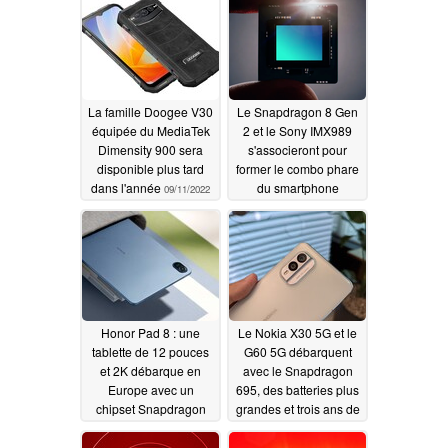
La famille Doogee V30
Le Snapdragon 8 Gen
équipée du MediaTek
2 et le Sony IMX989
Dimensity 900 sera
s'associeront pour
disponible plus tard
former le combo phare
dans l'année
du smartphone
09/11/2022
Android à battre en
2023
09/04/2022
Honor Pad 8 : une
Le Nokia X30 5G et le
tablette de 12 pouces
G60 5G débarquent
et 2K débarque en
avec le Snapdragon
Europe avec un
695, des batteries plus
chipset Snapdragon
grandes et trois ans de
680 fonctionnant sous
mises à jour du
Android 12
système d'exploitation