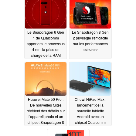
09/02/2022
09/01/2022
Le Snapdragon 6 Gen
Le Snapdragon 8 Gen
1 de Qualcomm
2 privilégie l'efficacité
apportera le processus
sur les performances
4 nm, la prise en
08/25/2022
charge de la RAM
LPDDR5 et des écrans
120 Hz aux
smartphones moins
chers Android
08/28/2022
Huawei Mate 50 Pro :
Chuwi HiPad Max :
De nouvelles fuites
lancement de la
révèlent des détails sur
nouvelle tablette
l'appareil photo et un
Android avec un
chipset Snapdragon 8
chipset Qualcomm
Gen 1 4G
Snapdragon 680, une
08/24/2022
connectivité double-