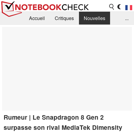
Accueil
Critiques
Nouvelles
...
FAQ
Bibliothèque
Guide d'achat
Recherche
Contact
Rumeur | Le Snapdragon 8 Gen 2
surpasse son rival MediaTek Dimensity