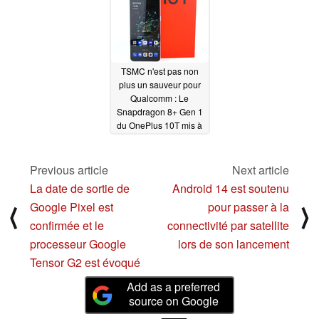
SIM, Widevine L1 et
une grande batterie
08/23/2022
TSMC n'est pas non
plus un sauveur pour
Qualcomm : Le
Snapdragon 8+ Gen 1
du OnePlus 10T mis à
l'épreuve
08/22/2022
Previous article
Next article
La date de sortie de
Android 14 est soutenu
Google Pixel est
pour passer à la
⟨
⟩
confirmée et le
connectivité par satellite
processeur Google
lors de son lancement
Tensor G2 est évoqué
Add as a preferred
source on Google