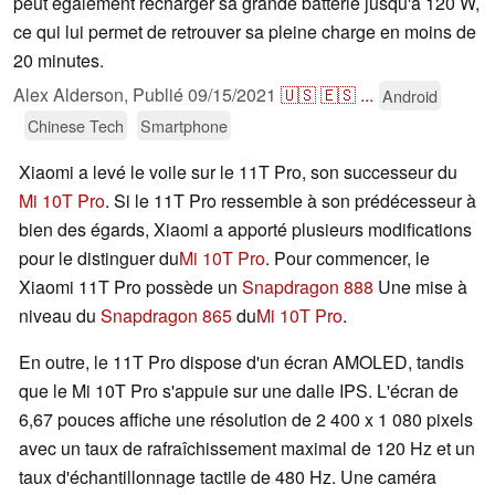
peut également recharger sa grande batterie jusqu'à 120 W,
ce qui lui permet de retrouver sa pleine charge en moins de
20 minutes.
Alex Alderson,
Publié
09/15/2021
🇺🇸
🇪🇸
...
Android
Chinese Tech
Smartphone
Xiaomi a levé le voile sur le 11T Pro, son successeur du
Mi 10T Pro
. Si le 11T Pro ressemble à son prédécesseur à
bien des égards, Xiaomi a apporté plusieurs modifications
pour le distinguer du
Mi 10T Pro
. Pour commencer, le
Xiaomi 11T Pro possède un
Snapdragon 888
Une mise à
niveau du
Snapdragon 865
du
Mi 10T Pro
.
En outre, le 11T Pro dispose d'un écran AMOLED, tandis
que le Mi 10T Pro s'appuie sur une dalle IPS. L'écran de
6,67 pouces affiche une résolution de 2 400 x 1 080 pixels
avec un taux de rafraîchissement maximal de 120 Hz et un
taux d'échantillonnage tactile de 480 Hz. Une caméra