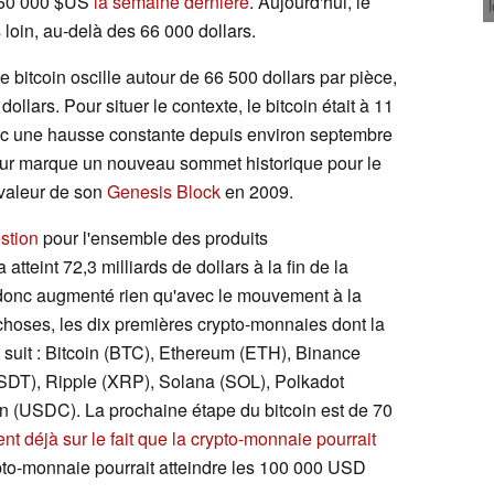
e 60 000 $US
la semaine dernière
. Aujourd'hui, le
loin, au-delà des 66 000 dollars.
e bitcoin oscille autour de 66 500 dollars par pièce,
ollars. Pour situer le contexte, le bitcoin était à 11
avec une hausse constante depuis environ septembre
jour marque un nouveau sommet historique pour le
a valeur de son
Genesis Block
en 2009.
estion
pour l'ensemble des produits
tteint 72,3 milliards de dollars à la fin de la
 donc augmenté rien qu'avec le mouvement à la
 choses, les dix premières crypto-monnaies dont la
uit : Bitcoin (BTC), Ethereum (ETH), Binance
SDT), Ripple (XRP), Solana (SOL), Polkadot
(USDC). La prochaine étape du bitcoin est de 70
 déjà sur le fait que la crypto-monnaie pourrait
pto-monnaie pourrait atteindre les 100 000 USD