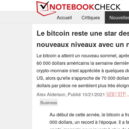
Accueil
Critiques
Nouvelle
Le bitcoin reste une star de
nouveaux niveaux avec un n
Le bitcoin a atteint un nouveau sommet, aprè
60 000 dollars américains la semaine dernière
crypto-monnaie s'est appréciée à quelques do
US, alors qu'elle s'approche de 70 000 dolla
dollars par pièce ne semblent plus très éloig
Alex Alderson,
Publié
10/21/2021
🇺🇸
🇮🇹
.
Business
Au début de cette année, le bitcoin a fr
000 dollars, un record à l'époque. Il a f