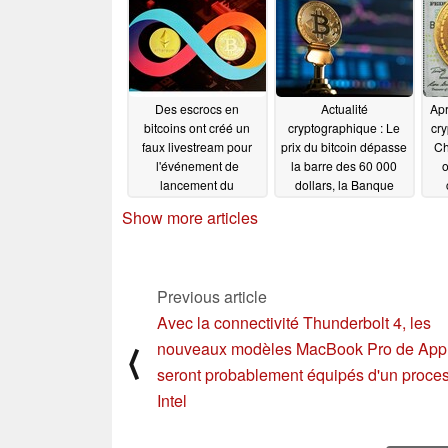
un
pri
Des escrocs en
Actualité
Apr
bitcoins ont créé un
cryptographique : Le
cry
faux livestream pour
prix du bitcoin dépasse
Ch
l'événement de
la barre des 60 000
o
lancement du
dollars, la Banque
MacBook Pro sur
d'Angleterre avertit que
pu
Show more articles
Apple et ont recueilli
le krach des
plus de 30 000 vues
cryptomonnaies
m
pourrait provoquer une
10/19/2021
crise financière
Previous article
mondiale
10/16/2021
Avec la connectivité Thunderbolt 4, les
nouveaux modèles MacBook Pro de App
⟨
seront probablement équipés d'un proce
Intel