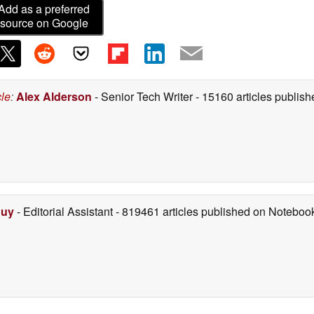
Add as a preferred
source on Google
cle
:
Alex Alderson
- Senior Tech Writer
- 15160 articles publi
Duy
- Editorial Assistant
- 819461 articles published on Notebo