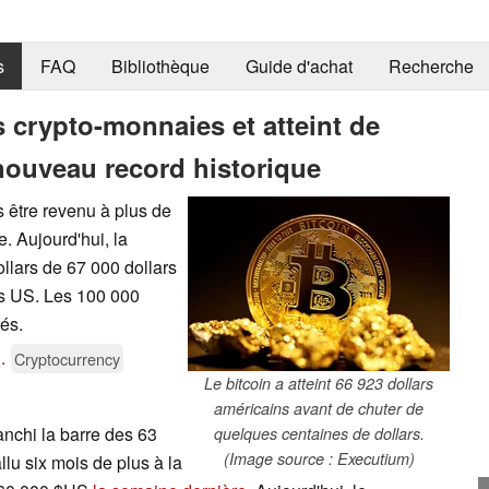
s
FAQ
Bibliothèque
Guide d'achat
Recherche
s crypto-monnaies et atteint de
ouveau record historique
s être revenu à plus de
. Aujourd'hui, la
llars de 67 000 dollars
rs US. Les 100 000
nés.
..
Cryptocurrency
Le bitcoin a atteint 66 923 dollars
américains avant de chuter de
anchi la barre des 63
quelques centaines de dollars.
(Image source : Executium)
allu six mois de plus à la