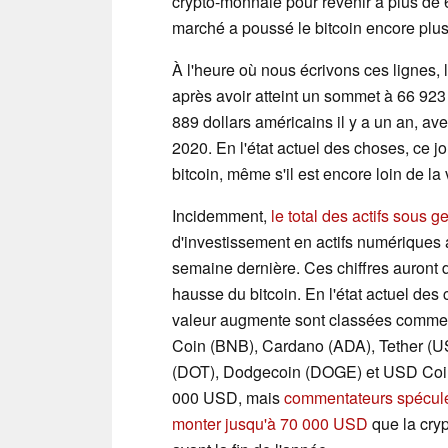
crypto-monnaie pour revenir à plus d
marché a poussé le bitcoin encore plus 
À l'heure où nous écrivons ces lignes, l
après avoir atteint un sommet à 66 923 d
889 dollars américains il y a un an, 
2020. En l'état actuel des choses, ce 
bitcoin, même s'il est encore loin de l
Incidemment,
le total des actifs sous g
d'investissement en actifs numériques a a
semaine dernière. Ces chiffres auront
hausse du bitcoin. En l'état actuel des
valeur augmente sont classées comme s
Coin (BNB), Cardano (ADA), Tether (U
(DOT), Dodgecoin (DOGE) et USD Coin 
000 USD, mais
commentateurs spéculent
monter jusqu'à 70 000 USD
que la cry