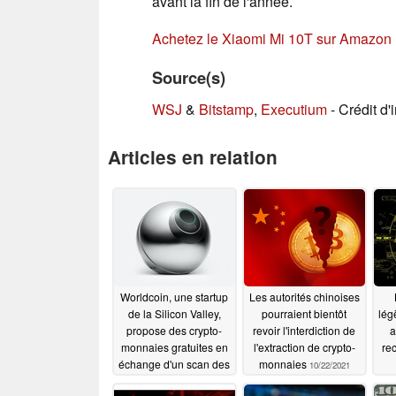
avant la fin de l'année.
Achetez le Xiaomi Mi 10T sur Amazon
Source(s)
WSJ
&
Bitstamp
,
Executium
- Crédit d
Articles en relation
Worldcoin, une startup
Les autorités chinoises
de la Silicon Valley,
pourraient bientôt
lég
propose des crypto-
revoir l'interdiction de
a
monnaies gratuites en
l'extraction de crypto-
re
échange d'un scan des
monnaies
10/22/2021
yeux
cr
10/23/2021