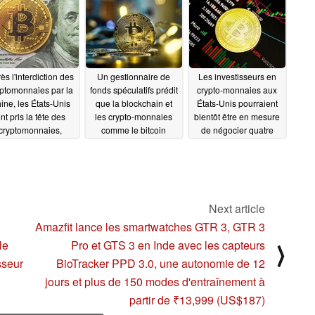
e photo montrant le
pendant ses pauses
x du bitcoin à 69 000
déjeuner
10/21/2021
dollars
10/22/2021
ès l'interdiction des
Un gestionnaire de
Les investisseurs en
ptomonnaies par la
fonds spéculatifs prédit
crypto-monnaies aux
ine, les États-Unis
que la blockchain et
États-Unis pourraient
nt pris la tête des
les crypto-monnaies
bientôt être en mesure
cryptomonnaies,
comme le bitcoin
de négocier quatre
isqu'ils fournissent
généreront plus de
ETF Bitcoin différents
35 % du hashrate
richesses que l'internet
10/09/2021
ondial de bitcoins
n'en a généré jusqu'à
présent
10/15/2021
10/14/2021
Next article
Amazfit lance les smartwatches GTR 3, GTR 3
le
Pro et GTS 3 en Inde avec les capteurs
⟩
sseur
BioTracker PPD 3.0, une autonomie de 12
jours et plus de 150 modes d'entraînement à
partir de ₹13,999 (US$187)