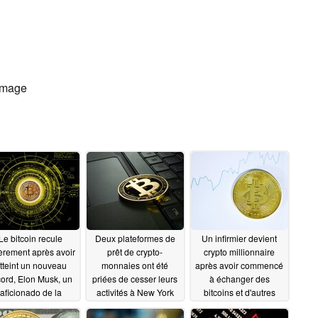
'image
Le bitcoin recule
Deux plateformes de
Un infirmier devient
èrement après avoir
prêt de crypto-
crypto millionnaire
tteint un nouveau
monnaies ont été
après avoir commencé
cord, Elon Musk, un
priées de cesser leurs
à échanger des
aficionado de la
activités à New York
bitcoins et d'autres
yptographie, tweete
crypto-monnaies
10/21/2021