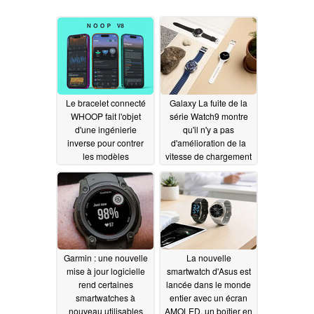
Le bracelet connecté
Galaxy La fuite de la
WHOOP fait l'objet
série Watch9 montre
d'une ingénierie
qu'il n'y a pas
inverse pour contrer
d'amélioration de la
les modèles
vitesse de chargement
d'abonnement
par rapport à la Watch8
07/30/2026
06/07/2026
Garmin : une nouvelle
La nouvelle
mise à jour logicielle
smartwatch d'Asus est
rend certaines
lancée dans le monde
smartwatches à
entier avec un écran
nouveau utilisables
AMOLED, un boîtier en