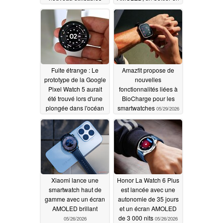
titane et une
06/03/2026
surveillance continue
de la santé
06/03/2026
Fuite étrange : Le
Amazfit propose de
prototype de la Google
nouvelles
Pixel Watch 5 aurait
fonctionnalités liées à
été trouvé lors d'une
BioCharge pour les
plongée dans l'océan
smartwatches
05/29/2026
06/01/2026
Xiaomi lance une
Honor La Watch 6 Plus
smartwatch haut de
est lancée avec une
gamme avec un écran
autonomie de 35 jours
AMOLED brillant
et un écran AMOLED
de 3 000 nits
05/26/2026
05/26/2026