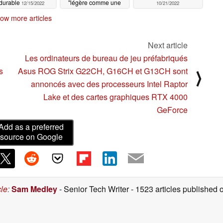
durable
"légère comme une
12/15/2022
10/21/2022
hirondelle" grâce aux
ow more articles
réductions du projet
Razor
11/30/2022
Next article
Les ordinateurs de bureau de jeu préfabriqués
s
Asus ROG Strix G22CH, G16CH et G13CH sont
⟩
annoncés avec des processeurs Intel Raptor
Lake et des cartes graphiques RTX 4000
GeForce
Add as a preferred
source on Google
cle
:
Sam Medley
- Senior Tech Writer
- 1523 articles publishe