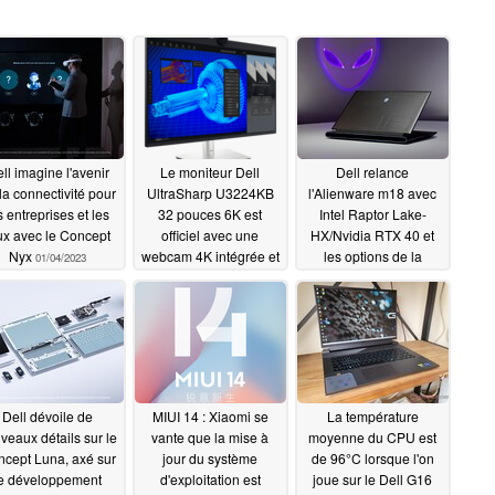
ll imagine l'avenir
Le moniteur Dell
Dell relance
la connectivité pour
UltraSharp U3224KB
l'Alienware m18 avec
s entreprises et les
32 pouces 6K est
Intel Raptor Lake-
ux avec le Concept
officiel avec une
HX/Nvidia RTX 40 et
Nyx
webcam 4K intégrée et
les options de la
01/04/2023
un port Thunderbolt 4
prochaine génération
entièrement AMD, ainsi
01/04/2023
qu'un écran FHD+ 480
Hz et un clavier
mécanique CherryMX
01/04/2023
Dell dévoile de
MIUI 14 : Xiaomi se
La température
veaux détails sur le
vante que la mise à
moyenne du CPU est
cept Luna, axé sur
jour du système
de 96°C lorsque l'on
le développement
d'exploitation est
joue sur le Dell G16