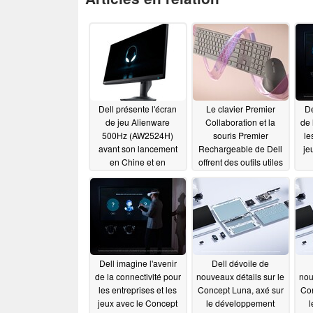
Dell présente l'écran
Le clavier Premier
De
de jeu Alienware
Collaboration et la
de 
500Hz (AW2524H)
souris Premier
le
avant son lancement
Rechargeable de Dell
je
en Chine et en
offrent des outils utiles
Amérique du Nord
aux utilisateurs
professionnels et aux
01/10/2023
téléconférences
01/04/2023
Dell imagine l'avenir
Dell dévoile de
de la connectivité pour
nouveaux détails sur le
nou
les entreprises et les
Concept Luna, axé sur
Con
jeux avec le Concept
le développement