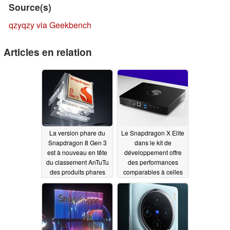
Source(s)
qzyqzy via Geekbench
Articles en relation
La version phare du
Le Snapdragon X Elite
Snapdragon 8 Gen 3
dans le kit de
est à nouveau en tête
développement offre
du classement AnTuTu
des performances
des produits phares
comparables à celles
du Apple M3 Pro sur
10/01/2024
Geekbench
09/30/2024