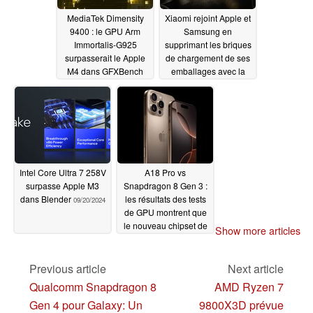
MediaTek Dimensity
Xiaomi rejoint Apple et
9400 : le GPU Arm
Samsung en
Immortalis-G925
supprimant les briques
surpasserait le Apple
de chargement de ses
M4 dans GFXBench
emballages avec la
sortie du Xiaomi 14T et
09/23/2024
du Xiaomi 14T Pro
09/23/2024
Intel Core Ultra 7 258V
A18 Pro vs
surpasse Apple M3
Snapdragon 8 Gen 3 :
dans Blender
les résultats des tests
09/20/2024
de GPU montrent que
le nouveau chipset de
Show more articles
Apple n'est pas
supérieur
09/20/2024
Previous article
Next article
Qualcomm Snapdragon 8
AMD Ryzen 7
Gen 4 pour Galaxy: Un
9800X3D prévue