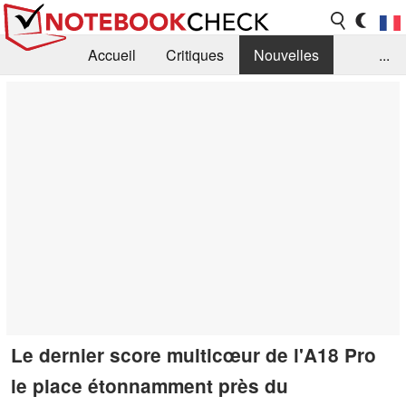
Accueil
Critiques
Nouvelles
...
FAQ
Bibliothèque
Guide d'achat
Recherche
Contact
Le dernier score multicœur de l'A18 Pro
le place étonnamment près du