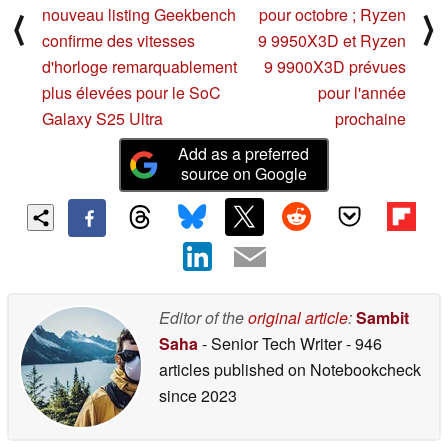
nouveau listing Geekbench
pour octobre ; Ryzen
⟨
⟩
confirme des vitesses
9 9950X3D et Ryzen
d'horloge remarquablement
9 9900X3D prévues
plus élevées pour le SoC
pour l'année
Galaxy S25 Ultra
prochaine
Add as a preferred
source on Google
Editor of the
original article
:
Sambit
Saha
- Senior Tech Writer
- 946
articles published on Notebookcheck
since 2023