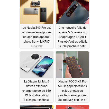
Le Nubia Z40 Pro est
Une nouvelle fuite du
le premier smartphone
Xperia 5 IV révèle un
équipé d'un appareil
Snapdragon 8 Gen 1
photo Sony IMX787
Plus et d'autres détails
sur le prochain petit
02/26/2022
téléphone haut de
gamme de Sony
02/21/2022
Le Xiaomi Mi Mix 5
Xiaomi POCO X4 Pro
devrait offrir une
5G : les spécifications
charge rapide de 150
et les photos du
W, le co-branding
prochain smartphone
Leica pour le triple
de 108 MP, 120 Hz et
appareil photo Sony
Snapdragon 695 ont
IMX707 de 50
été dévoilées