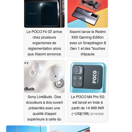
02/18/2022
mégapixels
02/19/2022
Le POCO F4 GT arrive
Xiaomi lance le Redmi
chez plusieurs
K50 Gaming Edition
organismes de
avec un Snapdragon 8
réglementation alors
Gen 1 et des "touches
que Xiaomi annonce
d'épaule
un autre smartphone
magnétomotrices"
POCO
02/17/2022
02/17/2022
Sony LinkBuds : Des
Le POCO M4 Pro 5G
écouteurs à dos ouvert
est lancé en Inde à
présentés avec une
partir de 14 999 INR
qualité d'appel
(~US$198)
02/16/2022
supérieure à celle du
WF-1000XM4
02/16/2022