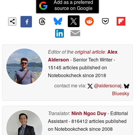
Add as a preferred
source on Google
Editor of the
original article
:
Alex
Alderson
- Senior Tech Writer
-
15145 articles published on
Notebookcheck
since 2018
contact me via:
@aldersonaj
,
Bluesky
Translator:
Ninh Ngoc Duy
- Editorial
Assistant
- 816412 articles published
on Notebookcheck
since 2008