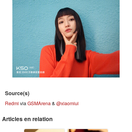
Source(s)
Redmi
via
GSMArena
&
@xiaomiui
Articles en relation