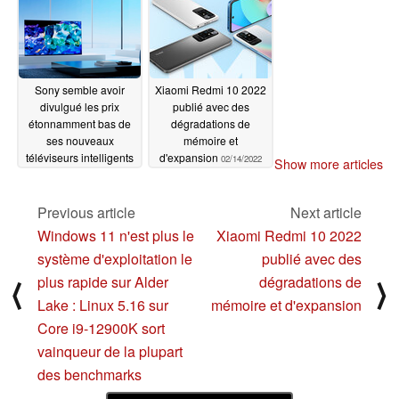
Sony semble avoir
Xiaomi Redmi 10 2022
divulgué les prix
publié avec des
étonnamment bas de
dégradations de
ses nouveaux
mémoire et
téléviseurs intelligents
d'expansion
02/14/2022
Show more articles
Bravia XR QD-OLED et
mini-LED
02/15/2022
Previous article
Next article
Windows 11 n'est plus le
Xiaomi Redmi 10 2022
système d'exploitation le
publié avec des
plus rapide sur Alder
dégradations de
⟨
⟩
Lake : Linux 5.16 sur
mémoire et d'expansion
Core i9-12900K sort
vainqueur de la plupart
des benchmarks