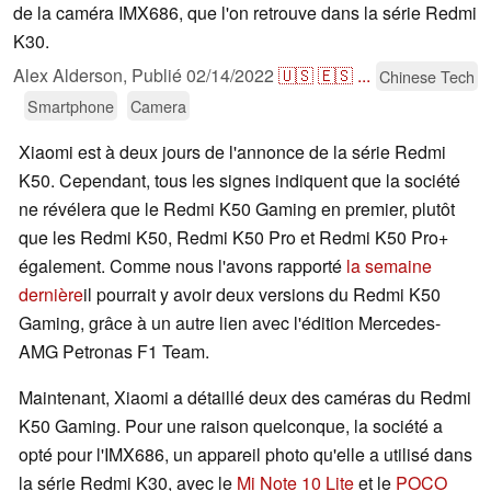
de la caméra IMX686, que l'on retrouve dans la série Redmi
K30.
Alex Alderson,
Publié
02/14/2022
🇺🇸
🇪🇸
...
Chinese Tech
Smartphone
Camera
Xiaomi est à deux jours de l'annonce de la série Redmi
K50. Cependant, tous les signes indiquent que la société
ne révélera que le Redmi K50 Gaming en premier, plutôt
que les Redmi K50, Redmi K50 Pro et Redmi K50 Pro+
également. Comme nous l'avons rapporté
la semaine
dernière
il pourrait y avoir deux versions du Redmi K50
Gaming, grâce à un autre lien avec l'édition Mercedes-
AMG Petronas F1 Team.
Maintenant, Xiaomi a détaillé deux des caméras du Redmi
K50 Gaming. Pour une raison quelconque, la société a
opté pour l'IMX686, un appareil photo qu'elle a utilisé dans
la série Redmi K30, avec le
Mi Note 10 Lite
et le
POCO