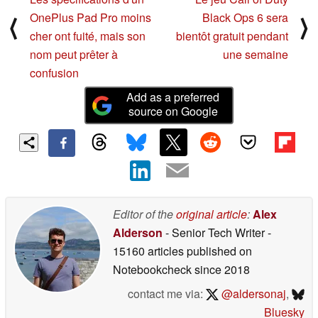
OnePlus Pad Pro moins
Black Ops 6 sera
⟨
⟩
cher ont fuité, mais son
bientôt gratuit pendant
nom peut prêter à
une semaine
confusion
Add as a preferred
source on Google
Editor of the
original article
:
Alex
Alderson
- Senior Tech Writer
-
15160 articles published on
Notebookcheck
since 2018
contact me via:
@aldersonaj
,
Bluesky