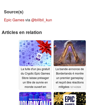
Source(s)
Epic Games
via
@billbil_kun
Articles en relation
La fuite d'un jeu gratuit
La bande-annonce de
du Cryptic Epic Games
Borderlands 4 montre
Store laisse présager
un premier gameplay
un titre de survie en
et reçoit des réactions
monde ouvert en
mitigées
12/14/2024
coopération en ligne
pour le 21 décembre
12/21/2024