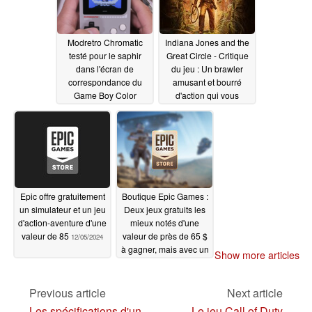
Modretro Chromatic
Indiana Jones and the
testé pour le saphir
Great Circle - Critique
dans l'écran de
du jeu : Un brawler
correspondance du
amusant et bourré
Game Boy Color
d'action qui vous
tiendra en haleine
12/06/2024
pendant des heures
12/06/2024
Epic offre gratuitement
Boutique Epic Games :
un simulateur et un jeu
Deux jeux gratuits les
d'action-aventure d'une
mieux notés d'une
valeur de 85
valeur de près de 65 $
12/05/2024
à gagner, mais avec un
Show more articles
abonnement
12/02/2024
Previous article
Next article
Les spécifications d'un
Le jeu Call of Duty