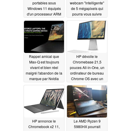
portables sous
webcam "intelligente"
Windows 11 équipés
de 5 mégapixels qui
d'un processeur ARM
pourra vous suivre
Qualcomm
dans la pièce
09/21/2021
Snapdragon 7c Gen 2
09/21/2021
Rappel amical que
HP dévoile le
Max-Q est toujours
Chromebase 21,5
vivant et bien réel
pouces All-in-One, un
malgré l'abandon de la
ordinateur de bureau
marque par Nvidia
Chrome OS avec un
écran rotatif et des
08/30/2021
processeurs Intel
Comet Lake-U
08/12/2021
HP annonce le
Le AMD Ryzen 9
Chromebook x2 11,
5980HX pourrait