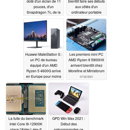
doté d'un écran de 11
bientôt faire ses débuts
pouces, d'un
aux côtés d'un
Snapdragon 7c, de la
ordinateur portable
4G LTE et d'une
Asus
08/11/2021
autonomie de 11
heures
08/11/2021
Huawei MateStation S :
Les premiers mini PC
un PC de bureau
AMD Ryzen 9 5900HX
équipé d'un AMD
arrivent bientôt chez
Ryzen 5 4600G arrive
Morefine et Minisforum
en Europe pour moins
07/22/2021
de 600 €
07/23/2021
La fuite du benchmark
GPD Win Max 2021 :
Intel Core i9-12900K
Début des
place l'Alder Lake-S
précommandes ce