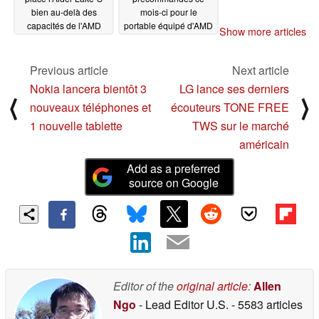
bien au-delà des
mois-ci pour le
capacités de l'AMD
portable équipé d'AMD
Show more articles
Ryzen 9 5950X tout en
Ryzen 7 4800U ou
embarrassant les Core
d'Intel Core i7-1185G7
i9-11900K et Core i9-
Previous article
Next article
07/20/2021
10900K
07/22/2021
Nokia lancera bientôt 3
LG lance ses derniers
⟨
⟩
nouveaux téléphones et
écouteurs TONE FREE
1 nouvelle tablette
TWS sur le marché
américain
Add as a preferred
source on Google
Editor of the
original article
:
Allen
Ngo
- Lead Editor U.S.
- 5583 articles