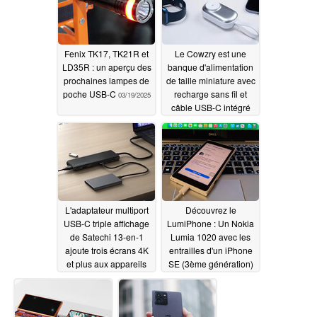
Fenix TK17, TK21R et
Le Cowzry est une
LD35R : un aperçu des
banque d'alimentation
prochaines lampes de
de taille miniature avec
poche USB-C
recharge sans fil et
03/19/2025
câble USB-C intégré
03/12/2025
L'adaptateur multiport
Découvrez le
USB-C triple affichage
LumiPhone : Un Nokia
de Satechi 13-en-1
Lumia 1020 avec les
ajoute trois écrans 4K
entrailles d'un iPhone
et plus aux appareils
SE (3ème génération)
Mac et Windows
02/18/2025
02/20/2025