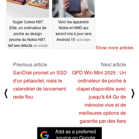
Sugar Cubes N97
Voici les appareils
Elite, un ordinateur de
Nokia et HMD qui
poche au design
seront mis à jour vers
proche du Nokia N97,
Android 15
12/31/2024
fait ses débuts
02/12/2025
Show more articles
Previous article
Next article
SanDisk promet un SSD
GPD Win Mini 2025 : Un
d'un pétaoctet, mais le
ordinateur de poche à
calendrier de lancement
clapet disponible avec
⟨
⟩
reste flou
jusqu'à 64 Go de
mémoire vive et de
meilleures options de
garantie par des tiers
Add as a preferred
source on Google