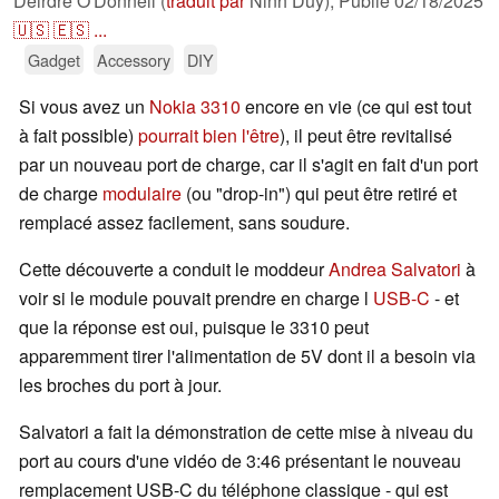
Deirdre O'Donnell (
traduit par
Ninh Duy),
Publié
02/18/2025
🇺🇸
🇪🇸
...
Gadget
Accessory
DIY
Si vous avez un
Nokia 3310
encore en vie (ce qui est tout
à fait possible)
pourrait bien l'être
), il peut être revitalisé
par un nouveau port de charge, car il s'agit en fait d'un port
de charge
modulaire
(ou "drop-in") qui peut être retiré et
remplacé assez facilement, sans soudure.
Cette découverte a conduit le moddeur
Andrea Salvatori
à
voir si le module pouvait prendre en charge l
USB-C
- et
que la réponse est oui, puisque le 3310 peut
apparemment tirer l'alimentation de 5V dont il a besoin via
les broches du port à jour.
Salvatori a fait la démonstration de cette mise à niveau du
port au cours d'une vidéo de 3:46 présentant le nouveau
remplacement USB-C du téléphone classique - qui est