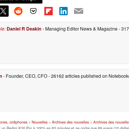
cle
:
Daniel R Deakin
- Managing Editor News & Magazine
- 31
m
- Founder, CEO, CFO
- 26162 articles published on Noteboo
hones, ordiphones
>
Nouvelles
>
Archives des nouvelles
>
Archives des nouvell
r un Redmi K30 Pro à 100% en 63 minutes et ne coûte que 69 yuans (10 dolla