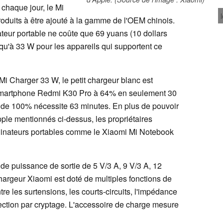
 chaque jour, le Mi
roduits à être ajouté à la gamme de l'OEM chinois.
teur portable ne coûte que 69 yuans (10 dollars
squ'à 33 W pour les appareils qui supportent ce
Mi Charger 33 W, le petit chargeur blanc est
n smartphone Redmi K30 Pro à 64% en seulement 30
 de 100% nécessite 63 minutes. En plus de pouvoir
Apple mentionnés ci-dessus, les propriétaires
ordinateurs portables comme le Xiaomi Mi Notebook
de puissance de sortie de 5 V/3 A, 9 V/3 A, 12
hargeur Xiaomi est doté de multiples fonctions de
re les surtensions, les courts-circuits, l'impédance
ection par cryptage. L'accessoire de charge mesure