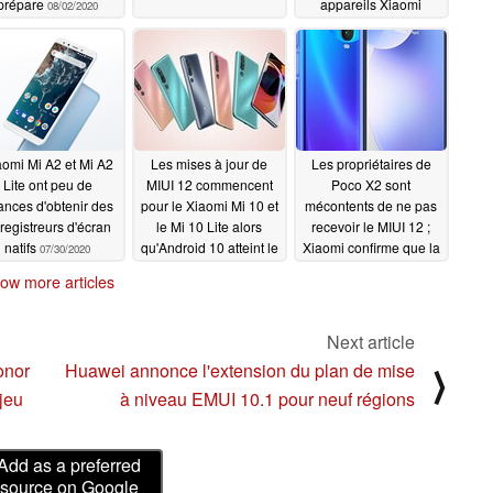
prépare
appareils Xiaomi
08/02/2020
désormais pris en
charge par Android 10
basé sur Paranoid
Android Quartz 4
08/01/2020
aomi Mi A2 et Mi A2
Les mises à jour de
Les propriétaires de
Lite ont peu de
MIUI 12 commencent
Poco X2 sont
ances d'obtenir des
pour le Xiaomi Mi 10 et
mécontents de ne pas
registreurs d'écran
le Mi 10 Lite alors
recevoir le MIUI 12 ;
natifs
qu'Android 10 atteint le
Xiaomi confirme que la
07/30/2020
Redmi 8A
mise à jour arrivera
07/30/2020
ow more articles
probablement en août
mais ne fournit pas
d'ETA
07/28/2020
Next article
onor
Huawei annonce l'extension du plan de mise
⟩
 jeu
à niveau EMUI 10.1 pour neuf régions
Add as a preferred
source on Google