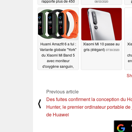
rapporte plus de 450
08/03/2020
000 dollars sur
Kickstarter
08/17/2020
Huami Amazfit 6 a fui :
Xiaomi Mi 10 passe au
Xi
Variante globale "York"
gris (élégant)
07/30/2020
du Xiaomi Mi Band 5
ch
avec moniteur
en
d'oxygène sanguin,
Amazon Alexa, et suivi
Sh
de la fréquence
cardiaque sur 24
heures
07/31/2020
Previous article
Des fuites confirment la conception du H
⟨
Hunter, le premier ordinateur portable de
de Huawei