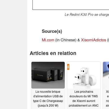
Le Redmi K30 Pro se charge 
Source(s)
Mi.com
(in Chinese) &
XiaomiAdictos
(
Articles en relation
La nouvelle brique
Les prochains
Xi
d'alimentation USB de
écouteurs du Mi TWS
e
type C de Chargeasap
de Xiaomi auront
no
(jusqu'à 200 W)
probablement un ANC
al