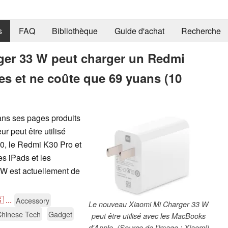
s
FAQ
Bibliothèque
Guide d'achat
Recherche
ger 33 W peut charger un Redmi
es et ne coûte que 69 yuans (10
ns ses pages produits
r peut être utilisé
, le Redmi K30 Pro et
es iPads et les
 W est actuellement de

...
Accessory
Le nouveau Xiaomi Mi Charger 33 W
Chinese Tech
Gadget
peut être utilisé avec les MacBooks
d'Apple. (Source de l'image : Xiaomi)