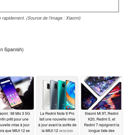
rapidement. (Source de l'image : Xiaomi)
in Spanish)
aomi : Mi Mix 3 5G
La Redmi Note 9 Pro
Xiaomi Mi 9T, Redmi
nfin prêt pour une
fait une nouvelle mise
K20, Redmi 5, et
uvelle mise à jour
à jour avant la sortie de
Redmi 7 rejoignent la
ors que MIUI 12 se
la MIUI 12
longue liste des
08/02/2020