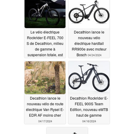
Le vélo électrique
Decathlon lance le
Rockrider E-FEEL 700
nouveau vélo
S de Decathlon, milieu
électrique hardtail
de gamme à
RR900e avec moteur
suspension totale, est
Bosch
04/24/2024
désormais disponible
05/08/2024
Decathlon lance le
Decathlon Rockrider E-
nouveau vélo de route
FEEL 900S Team
électrique Van Rysel E-
Edition, nouveau eMTB
EDR AF moins cher
haut de gamme
04/17/2024
04/16/2024