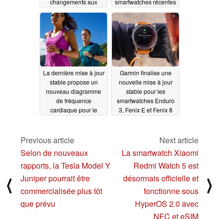
changements aux
smartwatches récentes
appareils portables
avec plus de 100
nouvelles
11/26/2024
fonctionnalités, des
corrections de bugs et
des améliorations
11/25/2024
La dernière mise à jour
Garmin finalise une
stable propose un
nouvelle mise à jour
nouveau diagramme
stable pour les
de fréquence
smartwatches Enduro
cardiaque pour le
3, Fenix E et Fenix 8
wearable Garmin
avec plus de 145
changements
11/25/2024
11/22/2024
Previous article
Next article
Selon de nouveaux
La smartwatch Xiaomi
rapports, la Tesla Model Y
Redmi Watch 5 est
Juniper pourrait être
désormais officielle et
⟨
⟩
commercialisée plus tôt
fonctionne sous
que prévu
HyperOS 2.0 avec
NFC et eSIM