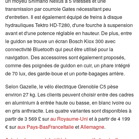
un moyeu Shimano Nexus à 5 vitesses et une
transmission par courroie Gates nécessitant peu
d'entretien. Il est également équipé de freins à disque
hydrauliques Tektro HD-T280, d'une fourche à suspension
avant et d'une potence réglable en hauteur. De plus, entre
le guidon se trouve un écran Bosch Kiox 300 avec
connectivité Bluetooth qui peut être utilisé pour la
navigation. Des accessoires sont également proposés,
comme des poignées de guidon en cuir, un phare intégré
de 70 lux, des garde-boue et un porte-bagages arrière.
Selon Gazelle, le vélo électrique Grenoble C5 pèse
environ 27 kg. Les clients peuvent choisir entre des cadres
en aluminium à entrée haute ou basse, en blanc ivoire ou
en gris anthracite. Les quatre variantes sont disponibles à
partir de 3 569 £ sur
au Royaume-Uni
et à partir de 4 199
€ sur
aux Pays-Bas
France
Italie
et
Allemagne
.