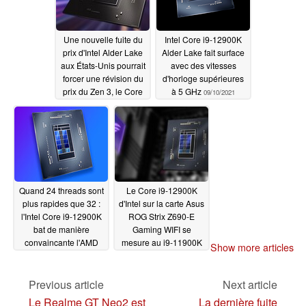
du processeur
09/29/2021
Une nouvelle fuite du
Intel Core i9-12900K
prix d'Intel Alder Lake
Alder Lake fait surface
aux États-Unis pourrait
avec des vitesses
forcer une révision du
d'horloge supérieures
prix du Zen 3, le Core
à 5 GHz
09/10/2021
i9-12900K étant
proposé à 605 dollars
US
09/15/2021
Quand 24 threads sont
Le Core i9-12900K
plus rapides que 32 :
d'Intel sur la carte Asus
l'Intel Core i9-12900K
ROG Strix Z690-E
bat de manière
Gaming WIFI se
convaincante l'AMD
mesure au i9-11900K
Show more articles
Ryzen 9 5950X dans
et au Ryzen 9 5950X
les tests Geekbench à
d'AMD dans un
un et plusieurs cœurs
benchmark non pris en
Previous article
Next article
charge
08/29/2021
08/23/2021
Le Realme GT Neo2 est
La dernière fuite