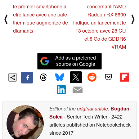
le premier smartphone à
concernant l'AMD
être lancé avec une pâte
Radeon RX 6600
⟨
⟩
thermique augmentée de
indique un lancement le
diamants
13 octobre avec 28 CU
et 8 Go de GDDR6
VRAM
Add as a preferred
source on Google
Editor of the
original article
:
Bogdan
Solca
- Senior Tech Writer
- 2422
articles published on Notebookcheck
since 2017