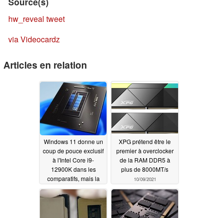
Source(s)
hw_reveal
tweet
via Videocardz
Articles en relation
Windows 11 donne un
XPG prétend être le
coup de pouce exclusif
premier à overclocker
à l'Intel Core i9-
de la RAM DDR5 à
12900K dans les
plus de 8000MT/s
comparatifs, mais la
10/09/2021
puce Alder Lake reste
à la traîne de l'AMD
Ryzen 9 5900X
10/09/2021