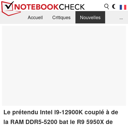
Accueil
Critiques
Nouvelles
...
FAQ
Bibliothèque
Guide d'achat
Recherche
Contact
Le prétendu Intel i9-12900K couplé à de
la RAM DDR5-5200 bat le R9 5950X de