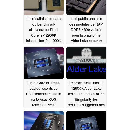
Les résultats étonnants
Intel publie une liste
du benchmark
des modules de RAM
utilisateur de l'Intel
DDR5-4800 validés
Core i9-12900K
pour la plateforme
laissent les i9-11900K
Alder Lake
10/06/2021
et l'AMD Ryzen 9
5950X pour morts
10/08/2021
L'Intel Core i9-12900
Le processeur Intel i9-
bat les records de
12900K Alder Lake
UserBenchmark sur la
testé dans Ashes of the
carte Asus ROG
Singularity, les
Maximus Z690
résultats suggèrent des
Extreme malgré une
gains significatifs par
augmentation de 4,25
rapport au Ryzen 9
GHz et un
5950X d'AMD
09/21/2021
ralentissement massif