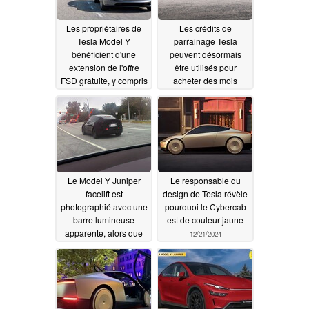
Les propriétaires de
Les crédits de
Tesla Model Y
parrainage Tesla
bénéficient d'une
peuvent désormais
extension de l'offre
être utilisés pour
FSD gratuite, y compris
acheter des mois
les abonnés actuels
d'abonnement FSD en
gros
12/27/2024
12/25/2024
Le Model Y Juniper
Le responsable du
facelift est
design de Tesla révèle
photographié avec une
pourquoi le Cybercab
barre lumineuse
est de couleur jaune
apparente, alors que
12/21/2024
son nouvel écran
inclinable pourrait
afficher la densité de
pixels la plus élevée
sur une Tesla
12/24/2024