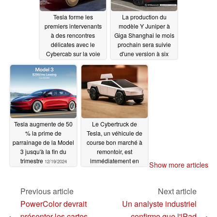
Tesla forme les
La production du
premiers intervenants
modèle Y Juniper à
à des rencontres
Giga Shanghai le mois
délicates avec le
prochain sera suivie
Cybercab sur la voie
d'une version à six
publique
places au quatrième
12/20/2024
trimestre
12/19/2024
Tesla augmente de 50
Le Cybertruck de
% la prime de
Tesla, un véhicule de
parrainage de la Model
course bon marché à
3 jusqu'à la fin du
remontoir, est
trimestre
immédiatement en
12/19/2024
Show more articles
rupture de stock
12/19/2024
Previous article
Next article
PowerColor devrait
Un analyste industriel
présenter les cartes
confirme que l'iPad