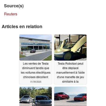
Source(s)
Reuters
Articles en relation
Les ventes de Tesla
Tesla Robotaxi peut
diminuent tandis que
être déplacé
les voitures électriques
manuellement à l'aide
chinoises décollent
d'une manette de jeu
similaire à la
01/06/2025
PlayStation EV Afeela
de Sony
12/27/2024