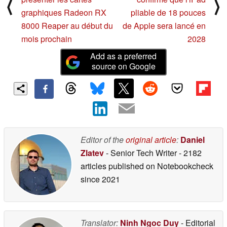
⟨
⟩
graphiques Radeon RX
pliable de 18 pouces
8000 Reaper au début du
de Apple sera lancé en
mois prochain
2028
Add as a preferred
source on Google
Editor of the
original article
:
Daniel
Zlatev
- Senior Tech Writer
- 2182
articles published on Notebookcheck
since 2021
Translator:
Ninh Ngoc Duy
- Editorial