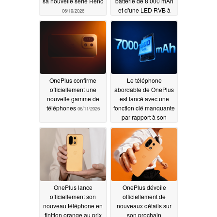
sa nouvelle série Reno
batterie de 8 000 mAh
et d'une LED RVB à
06/19/2026
l'arrière
06/11/2026
OnePlus confirme
Le téléphone
officiellement une
abordable de OnePlus
nouvelle gamme de
est lancé avec une
téléphones
fonction clé manquante
06/11/2026
par rapport à son
jumeau mondial
06/10/2026
OnePlus lance
OnePlus dévoile
officiellement son
officiellement de
nouveau téléphone en
nouveaux détails sur
finition orange au prix
son prochain