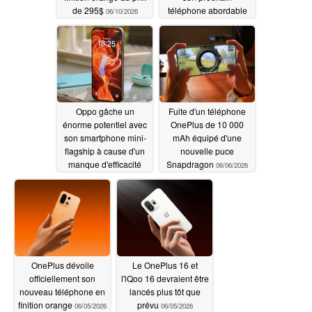
de 295$
téléphone abordable
06/10/2026
06/08/2026
Oppo gâche un
Fuite d'un téléphone
énorme potentiel avec
OnePlus de 10 000
son smartphone mini-
mAh équipé d'une
flagship à cause d'un
nouvelle puce
manque d'efficacité
Snapdragon
06/06/2026
06/07/2026
OnePlus dévoile
Le OnePlus 16 et
officiellement son
l'iQoo 16 devraient être
nouveau téléphone en
lancés plus tôt que
finition orange
prévu
06/05/2026
06/05/2026