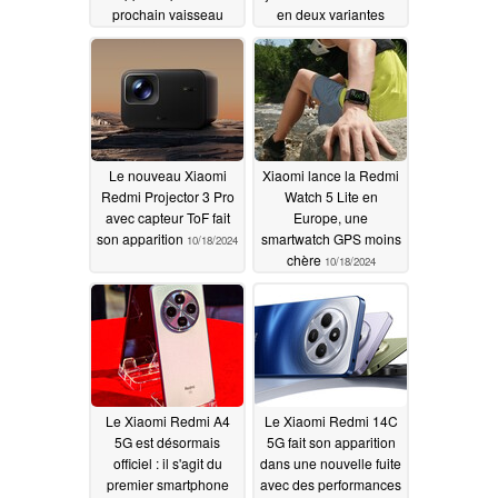
prochain vaisseau
en deux variantes
amiral à prix abordable
10/21/2024
11/01/2024
Le nouveau Xiaomi
Xiaomi lance la Redmi
Redmi Projector 3 Pro
Watch 5 Lite en
avec capteur ToF fait
Europe, une
son apparition
smartwatch GPS moins
10/18/2024
chère
10/18/2024
Le Xiaomi Redmi A4
Le Xiaomi Redmi 14C
5G est désormais
5G fait son apparition
officiel : il s'agit du
dans une nouvelle fuite
premier smartphone
avec des performances