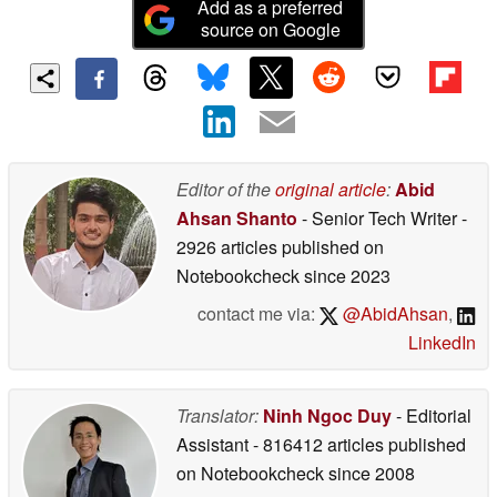
Add as a preferred
source on Google
Editor of the
original article
:
Abid
Ahsan Shanto
- Senior Tech Writer
-
2926 articles published on
Notebookcheck
since 2023
contact me via:
@AbidAhsan
,
LinkedIn
Translator:
Ninh Ngoc Duy
- Editorial
Assistant
- 816412 articles published
on Notebookcheck
since 2008