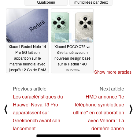
Qualcomm
multipliées par deux
Snapdragon 4s Gen 2
par rapport à son frère
doté d'une connectivité
4G
10/18/2024
5G et d'un prix de
départ bas selon les
rumeurs
10/18/2024
Xiaomi Redmi Note 14
Xiaomi POCO C75 va
Pro 5G fait son
être lancé avec un
apparition sur le
nouveau design basé
marché mondial avec
sur le Redmi 14C
jusqu'à 12 Go de RAM
10/15/2024
Show more articles
et 512 Go d'espace de
stockage
10/16/2024
Previous article
Next article
Les caractéristiques du
HMD annonce "le
Huawei Nova 13 Pro
téléphone symbiotique
⟨
⟩
apparaissent sur
ultime" en collaboration
Geekbench avant son
avec Venom : La
lancement
dernière danse