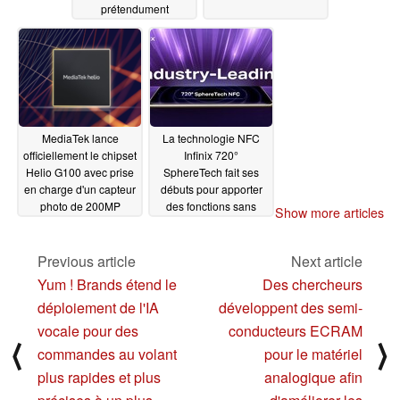
prétendument
imminent
08/18/2024
MediaTek lance
La technologie NFC
officiellement le chipset
Infinix 720°
Helio G100 avec prise
SphereTech fait ses
en charge d'un capteur
débuts pour apporter
photo de 200MP
des fonctions sans
Show more articles
contact plus flexibles
08/08/2024
aux smartphones de
nouvelle génération
Previous article
Next article
07/22/2024
Yum ! Brands étend le
Des chercheurs
déploiement de l'IA
développent des semi-
vocale pour des
conducteurs ECRAM
⟨
⟩
commandes au volant
pour le matériel
plus rapides et plus
analogique afin