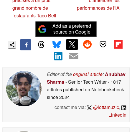
précises à un plus
d'améliorer les
grand nombre de
performances de l'IA
restaurants Taco Bell
Add as a preferred
source on Google
Editor of the
original article
:
Anubhav
Sharma
- Senior Tech Writer
- 1817
articles published on Notebookcheck
since 2024
contact me via:
@lottamuzic
,
LinkedIn