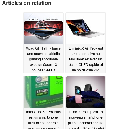
Articles en relation
Xpad GT : Infinix lance
L'Infinix X Air Pro+ est
une nouvelle tablette
une alternative au
gaming abordable
MacBook Air avec un
avec un écran 13
écran OLED rapide et
pouces 144 Hz
un poids d'un kilo
05/23/2025
10/18/2024
Infinix Hot 50 Pro Plus
Infinix Zero Flip est un
est un smartphone
nouveau smartphone
ultra-mince Android
pliable Android dont le
avec un processeur
prix est inférieur à celui