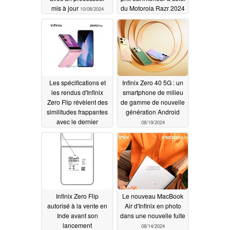
mis à jour
du Motorola Razr 2024
10/08/2024
09/29/2024
Les spécifications et
Infinix Zero 40 5G : un
les rendus d'Infinix
smartphone de milieu
Zero Flip révèlent des
de gamme de nouvelle
similitudes frappantes
génération Android
avec le dernier
08/19/2024
téléphone à clapet de
Tecno
09/23/2024
Infinix Zero Flip
Le nouveau MacBook
autorisé à la vente en
Air d'Infinix en photo
Inde avant son
dans une nouvelle fuite
lancement
08/14/2024