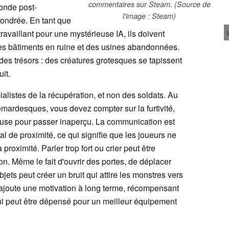
commentaires sur Steam. (Source de
onde post-
l'image : Steam)
ffondrée. En tant que
availlant pour une mystérieuse IA, ils doivent
des bâtiments en ruine et des usines abandonnées.
des trésors : des créatures grotesques se tapissent
it.
alistes de la récupération, et non des soldats. Au
mardesques, vous devez compter sur la furtivité,
tieuse pour passer inaperçu. La communication est
l de proximité, ce qui signifie que les joueurs ne
proximité. Parler trop fort ou crier peut être
ion. Même le fait d'ouvrir des portes, de déplacer
ets peut créer un bruit qui attire les monstres vers
ajoute une motivation à long terme, récompensant
qui peut être dépensé pour un meilleur équipement