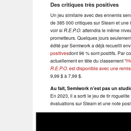
Des critiques très positives
Un jeu similaire avec des ennemis sens
de 385 000 critiques sur Steam et une i
voir si
R.E.P.O.
atteindra le même nivea
prometteurs. Quelques jours seulement a
édité par Semiwork a déjà recueilli env
positives
dont 96 % sont positifs. Par co
actuellement en tête du classement "
H
R.E.P.O.
est disponible avec une remi
9,99 $ à 7,99 $.
Au fait, Semiwork n'est pas un studi
En 2023, il a sorti le jeu de tir rogueli
évaluations sur Steam et une note pos