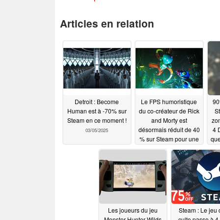
Articles en relation
Detroit : Become
Le FPS humoristique
90
Human est à -70% sur
du co-créateur de Rick
St
Steam en ce moment !
and Morty est
zom
désormais réduit de 40
4 
03/05/2025
% sur Steam pour une
que
durée limitée
03/05/2025
Les joueurs du jeu
Steam : Le jeu d
Monster Hunter Wilds
culte passe à 4