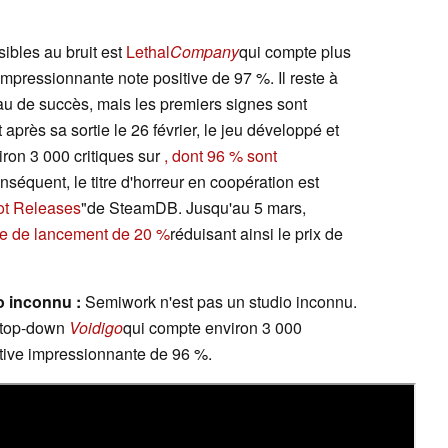
ibles au bruit est
Lethal
Company
qui compte plus
mpressionnante note positive de 97 %. Il reste à
u de succès, mais les premiers signes sont
près sa sortie le 26 février, le jeu développé et
iron 3 000 critiques sur
, dont 96 % sont
nséquent, le titre d'horreur en coopération est
ot Releases
"de SteamDB. Jusqu'au 5 mars,
se de lancement de 20 %
réduisant ainsi le prix de
o inconnu :
Semiwork n'est pas un studio inconnu.
te top-down
Voidigo
qui compte environ 3 000
itive impressionnante de 96 %.