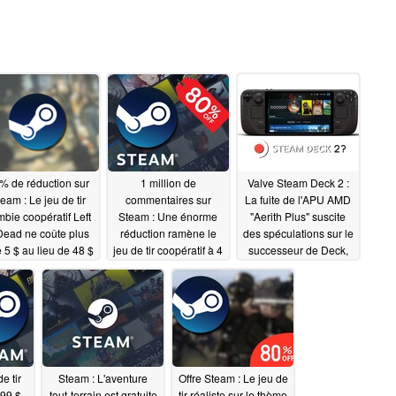
% de réduction sur
1 million de
Valve Steam Deck 2 :
eam : Le jeu de tir
commentaires sur
La fuite de l'APU AMD
bie coopératif Left
Steam : Une énorme
"Aerith Plus" suscite
Dead ne coûte plus
réduction ramène le
des spéculations sur le
 5 $ au lieu de 48 $
jeu de tir coopératif à 4
successeur de Deck,
$
mais des questions
03/05/2025
03/02/2025
subsistent
03/02/2025
e tir
Steam : L'aventure
Offre Steam : Le jeu de
,99 $
tout-terrain est gratuite
tir réaliste sur le thème