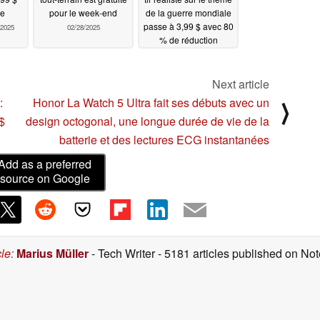
de
pour le week-end
de la guerre mondiale
passe à 3,99 $ avec 80
/2025
02/28/2025
% de réduction
02/27/2025
Next article
:
Honor La Watch 5 Ultra fait ses débuts avec un
⟩
$
design octogonal, une longue durée de vie de la
batterie et des lectures ECG instantanées
Add as a preferred
source on Google
cle
:
Marius Müller
- Tech Writer
- 5181 articles published on N