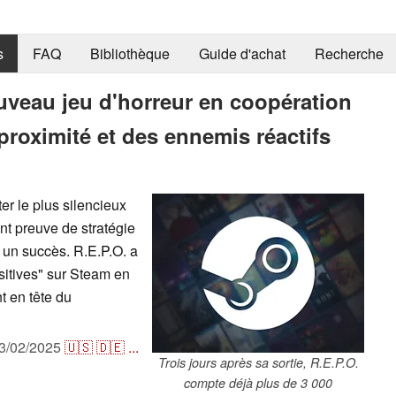
s
FAQ
Bibliothèque
Guide d'achat
Recherche
ouveau jeu d'horreur en coopération
 proximité et des ennemis réactifs
er le plus silencieux
nt preuve de stratégie
e un succès. R.E.P.O. a
sitives" sur Steam en
t en tête du
3/02/2025
🇺🇸
🇩🇪
...
Trois jours après sa sortie, R.E.P.O.
compte déjà plus de 3 000