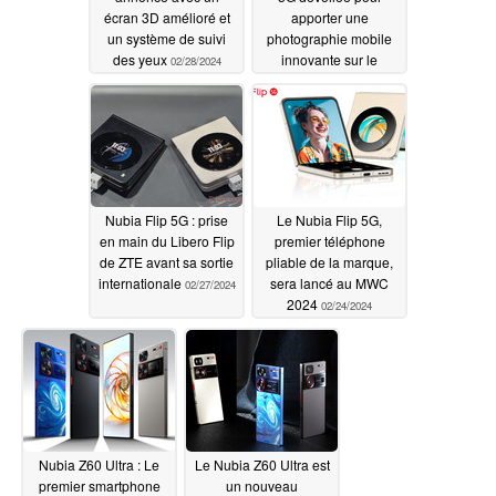
écran 3D amélioré et
apporter une
un système de suivi
photographie mobile
des yeux
innovante sur le
02/28/2024
marché mondial
02/28/2024
Nubia Flip 5G : prise
Le Nubia Flip 5G,
en main du Libero Flip
premier téléphone
de ZTE avant sa sortie
pliable de la marque,
internationale
sera lancé au MWC
02/27/2024
2024
02/24/2024
Nubia Z60 Ultra : Le
Le Nubia Z60 Ultra est
premier smartphone
un nouveau