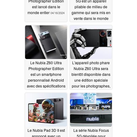
Photographer Edition
5G est un appareil
est lancé dans le
pliable de milieu de
monde entier
gamme qui sera mis en
04/16/2024
vente dans le monde
entier au prix de 499 $
04/12/2024
Le Nubia Z60 Ultra
L'appareil photo phare
Photographer Edition
Nubia Z60 Ultra sera
est un smartphone
bientôt disponible dans
personnalisé Android
une édition spéciale
avec des spécifications
pour les photographes,
haut de gamme pour
avec davantage de
un prix moyen
fonctions d'intelligence
03/31/2024
artificielle
03/25/2024
Le Nubia Pad 3D II est
La série Nubia Focus
annoncé avec un
5G dévoilée pour