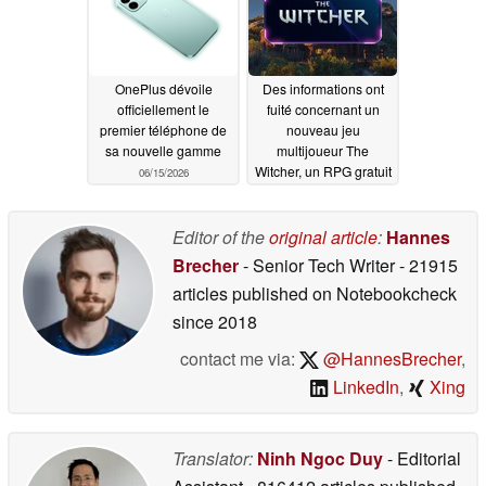
OnePlus dévoile
Des informations ont
officiellement le
fuité concernant un
premier téléphone de
nouveau jeu
sa nouvelle gamme
multijoueur The
Witcher, un RPG gratuit
06/15/2026
sur PC et mobile
06/15/2026
Editor of the
original article
:
Hannes
Brecher
- Senior Tech Writer
- 21915
articles published on Notebookcheck
since 2018
contact me via:
@HannesBrecher
,
LinkedIn
,
Xing
Translator:
Ninh Ngoc Duy
- Editorial