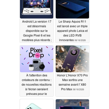
Android La version 17
Le Sharp Aquos R11
est désormais
est lancé avec un triple
disponible sur le
appareil photo Leica et
Google Pixel 6 et les
des LED RVB
modèles plus récents ;
innovantes
06/16/2026
elle introduit
également un mode
jeu pour les appareils
pliables
06/17/2026
À l'attention des
Honor L'Honor X70 Pro
créateurs de contenu :
Max sortira une
de nouvelles réactions
semaine avant l' X80
à l'écran seraient
Pro Max
06/16/2026
prévues pour le
prochain Pixel Drop
06/16/2026