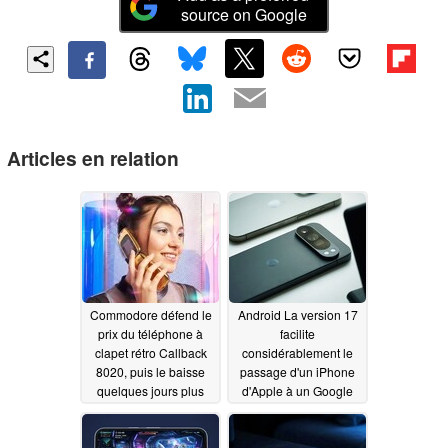
source on Google
Articles en relation
Commodore défend le
Android La version 17
prix du téléphone à
facilite
clapet rétro Callback
considérablement le
8020, puis le baisse
passage d'un iPhone
quelques jours plus
d'Apple à un Google
tard
Pixel ou à d'autres
06/26/2026
modèles
06/18/2026