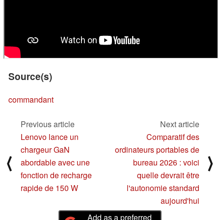
Source(s)
commandant
Previous article
Next article
Lenovo lance un
Comparatif des
chargeur GaN
ordinateurs portables de
⟨
⟩
abordable avec une
bureau 2026 : voici
fonction de recharge
quelle devrait être
rapide de 150 W
l'autonomie standard
aujourd'hui
Add as a preferred