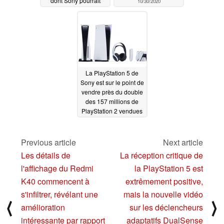
dont Sony pourrait
10/30/2020
réduire la taille de sa
console
surdimensionnée
10/31/2020
La PlayStation 5 de
Sony est sur le point de
vendre près du double
des 157 millions de
PlayStation 2 vendues
à vie
10/20/2020
Previous article
Next article
Les détails de
La réception critique de
l'affichage du Redmi
la PlayStation 5 est
K40 commencent à
extrêmement positive,
s'infiltrer, révélant une
mais la nouvelle vidéo
⟨
⟩
amélioration
sur les déclencheurs
intéressante par rapport
adaptatifs DualSense