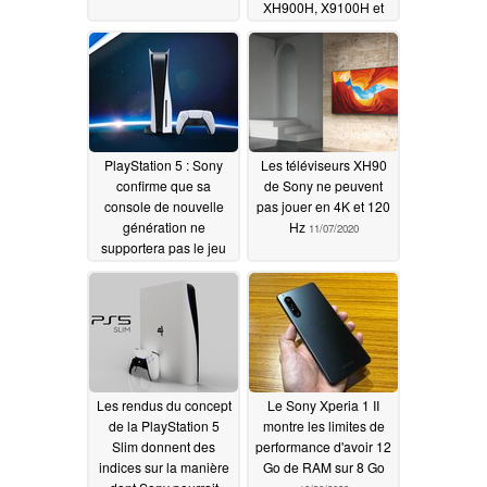
XH900H, X9100H et
XH92
11/17/2020
PlayStation 5 : Sony
Les téléviseurs XH90
confirme que sa
de Sony ne peuvent
console de nouvelle
pas jouer en 4K et 120
génération ne
Hz
11/07/2020
supportera pas le jeu
en 1440p
11/07/2020
Les rendus du concept
Le Sony Xperia 1 II
de la PlayStation 5
montre les limites de
Slim donnent des
performance d'avoir 12
indices sur la manière
Go de RAM sur 8 Go