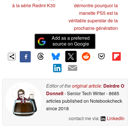
à la série Redmi K30
démontre pourquoi la
manette PS5 est la
véritable superstar de la
prochaine génération
Add as a preferred
source on Google
Editor of the
original article
:
Deirdre O
Donnell
- Senior Tech Writer
- 8685
articles published on Notebookcheck
since 2018
contact me via:
LinkedIn