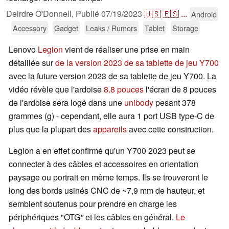
Deirdre O'Donnell,
Publié
07/19/2023
🇺🇸
🇪🇸
...
Android
Accessory
Gadget
Leaks / Rumors
Tablet
Storage
Lenovo
Legion
vient de réaliser une prise en main
détaillée sur
de la version 2023 de sa tablette de jeu Y700
avec la future version 2023 de sa tablette de jeu Y700. La
vidéo révèle que l'ardoise
8.8 pouces
l'écran de 8 pouces
de l'ardoise sera logé dans une
unibody
pesant 378
grammes (g) - cependant, elle aura 1 port USB type-C de
plus que la plupart des
appareils
avec cette construction.
Legion a en effet confirmé qu'un Y700 2023 peut se
connecter à des câbles et accessoires en orientation
paysage ou portrait en même temps. Ils se trouveront le
long des bords usinés CNC de ~7,9 mm de hauteur, et
semblent soutenus pour prendre en charge les
périphériques "OTG
"
et les câbles en général.
Le