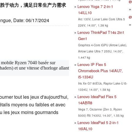
e
评测–舒适胜于动力，满足日常生产力需求
Lenovo Yoga 7 2-in-1
14ILL10
e
Arc 130V, Lunar Lake Core Ultra 5
longue, Date: 06/17/2024
226V, 14.00", 1.38 kg
Lenovo ThinkPad T14s 2in1
Gen1
Graphics 4-Core iGPU (Arrow Lake),
Arrow Lake Ultra 7 255U, 14.00",
1.447 kg
e mobile Ryzen 7040 basée sur
Lenovo IP Flex 5
ders) et une vitesse d'horloge allant
Chromebook Plus 14IAU7,
i5-1334U
Iris Xe G7 80EUs, Raptor Lake-U i5-
1334U, 14.00", 1.58 kg
ourner tout les jeux d'aujourd'hui,
Lenovo IdeaPad Flex 5
14ABR8
étails moyens ou faibles et avec
Vega 7, Cezanne (Zen 3, Ryzen
 ou les jeux moins gourmands
5000) R5 7430U, 14.00", 1.55 kg
Lenovo IdeaPad 5 2-in-1
16IAL10