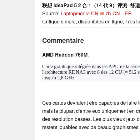
联想 IdeaPad 5 2 合 1（14 代 9）
Source:
Laptopmedia CN
zh-CN→FR
Critique simple, disponibles en ligne, Très 
Commentaire
AMD Radeon 760M
:
Carte graphique intégrée dans les APU de la séri
l'architecture RDNA3 avec 8 des 12 CU (= 512 sha
jusqu'à 2,8 GHz.
Ces cartes devraient être capables de faire t
mais la plupart d'entre eux uniquement en d
des résolution basses. Les plus vieux jeux
restent jouables avec de beaux graphismes.