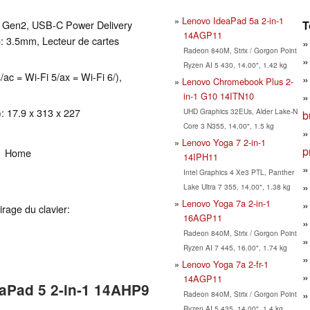
Lenovo IdeaPad 5a 2-in-1
T
1 Gen2, USB-C Power Delivery
14AGP11
: 3.5mm, Lecteur de cartes
Radeon 840M, Strix / Gorgon Point
Ryzen AI 5 430, 14.00", 1.42 kg
/ac = Wi-Fi 5/ax = Wi-Fi 6/),
Lenovo Chromebook Plus 2-
in-1 G10 14ITN10
: 17.9 x 313 x 227
UHD Graphics 32EUs, Alder Lake-N
b
Core 3 N355, 14.00", 1.5 kg
Lenovo Yoga 7 2-in-1
p
11 Home
14IPH11
Intel Graphics 4 Xe3 PTL, Panther
Lake Ultra 7 355, 14.00", 1.38 kg
Lenovo Yoga 7a 2-in-1
irage du clavier:
16AGP11
Radeon 840M, Strix / Gorgon Point
Ryzen AI 7 445, 16.00", 1.74 kg
Lenovo Yoga 7a 2-fr-1
14AGP11
eaPad 5 2-in-1 14AHP9
Radeon 840M, Strix / Gorgon Point
Ryzen AI 5 435, 14.00", 1.4 kg