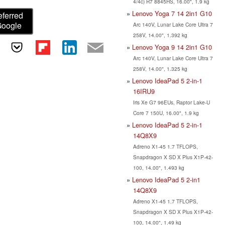
4/4c) R7 8845HS, 16.00", 1.9 kg
Lenovo Yoga 7 14 2in1 G10
eferred
Google
Arc 140V, Lunar Lake Core Ultra 7
258V, 14.00", 1.392 kg
Lenovo Yoga 9 14 2in1 G10
Arc 140V, Lunar Lake Core Ultra 7
258V, 14.00", 1.325 kg
Lenovo IdeaPad 5 2-in-1
16IRU9
Iris Xe G7 96EUs, Raptor Lake-U
Core 7 150U, 16.00", 1.9 kg
Lenovo IdeaPad 5 2-in-1
14Q8X9
Adreno X1-45 1.7 TFLOPS,
Snapdragon X SD X Plus X1P-42-
100, 14.00", 1.493 kg
Lenovo IdeaPad 5 2-in1
14Q8X9
Adreno X1-45 1.7 TFLOPS,
Snapdragon X SD X Plus X1P-42-
100, 14.00", 1.49 kg