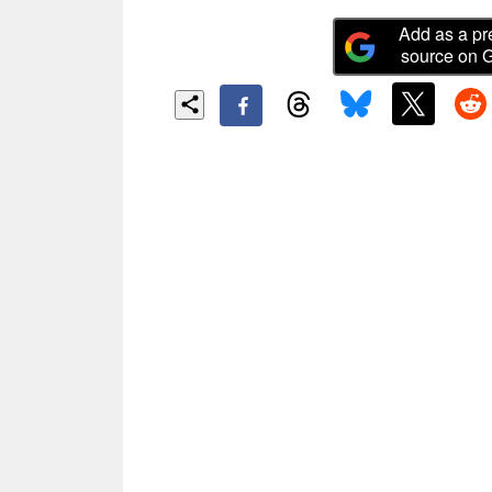
Add as a pr
source on 