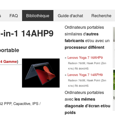
s
FAQ
Bibliothèque
Guide d'achat
Recherche
Ordinateurs portables
2-in-1 14AHP9
similaires d'
autres
fabricants
et/ou avec un
processeur différent
portable
Lenovo Yoga 7 16AHP9
 14 Gamme
)
Radeon 760M, Hawk Point (Zen
4/4c) R5 8640HS
Lenovo Yoga 7 14APH9
Radeon 760M, Hawk Point (Zen
4/4c) R5 8640HS
Ordinateurs portables
avec
les mêmes
62 PPP, Capacitive, IPS /
diagonale d'écran et/ou
poids