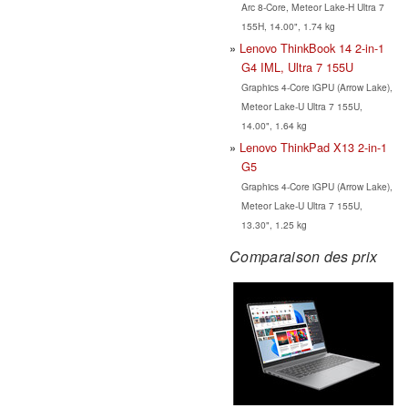
Arc 8-Core, Meteor Lake-H Ultra 7
155H, 14.00", 1.74 kg
Lenovo ThinkBook 14 2-in-1
G4 IML, Ultra 7 155U
Graphics 4-Core iGPU (Arrow Lake),
Meteor Lake-U Ultra 7 155U,
14.00", 1.64 kg
Lenovo ThinkPad X13 2-in-1
G5
Graphics 4-Core iGPU (Arrow Lake),
Meteor Lake-U Ultra 7 155U,
13.30", 1.25 kg
Comparaison des prix