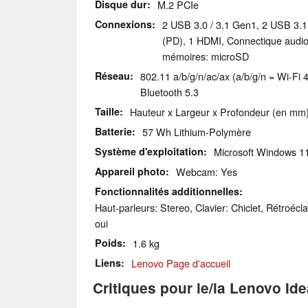
Disque dur
M.2 PCIe
Connexions
2 USB 3.0 / 3.1 Gen1, 2 USB 3.
(PD), 1 HDMI, Connectique audio
mémoires: microSD
Réseau
802.11 a/b/g/n/ac/ax (a/b/g/n = Wi-Fi 4
Bluetooth 5.3
Taille
Hauteur x Largeur x Profondeur (en mm)
Batterie
57 Wh Lithium-Polymère
Système d'exploitation
Microsoft Windows 
Appareil photo
Webcam: Yes
Fonctionnalités additionnelles
Haut-parleurs: Stereo, Clavier: Chiclet, Rétroécla
oui
Poids
1.6 kg
Liens
Lenovo Page d'accueil
Critiques pour le/la Lenovo Id