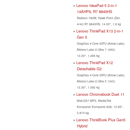
Lenovo IdeaPad 5 2-in-1
14AHP9, R7 8845HS
Radeon 780M, Hawk Point (Zen
4/4c) R7 8845HS, 14.00", 1.6 kg
Lenovo ThinkPad X13 2-in-1
Gen 5
Graphics 4-Core iGPU (Arrow Lake),
Meteor Lake-U Ultra 7 165U,
13.30", 1.285 kg
Lenovo ThinkPad X12
Detachable G2
Graphics 4-Core iGPU (Arrow Lake),
Meteor Lake-U Ultra 5 134U,
12.30", 1.092 kg
Lenovo Chromebook Duet 11
Mali-G57 MP3, MediaTek
Kompanio Kompanio 838, 10.95",
0.874 kg
Lenovo ThinkBook Plus Gen5
Hybrid