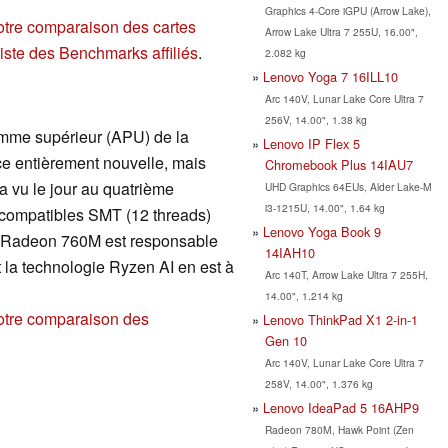
Graphics 4-Core iGPU (Arrow Lake),
otre comparaison des cartes
Arrow Lake Ultra 7 255U, 16.00",
liste des Benchmarks affiliés
.
2.082 kg
Lenovo Yoga 7 16ILL10
Arc 140V, Lunar Lake Core Ultra 7
256V, 14.00", 1.38 kg
amme supérieur (APU) de la
Lenovo IP Flex 5
uce entièrement nouvelle, mais
Chromebook Plus 14IAU7
vu le jour au quatrième
UHD Graphics 64EUs, Alder Lake-M
i3-1215U, 14.00", 1.64 kg
 compatibles SMT (12 threads)
Lenovo Yoga Book 9
U Radeon 760M est responsable
14IAH10
t la technologie Ryzen AI en est à
Arc 140T, Arrow Lake Ultra 7 255H,
14.00", 1.214 kg
otre comparaison des
Lenovo ThinkPad X1 2-in-1
Gen 10
Arc 140V, Lunar Lake Core Ultra 7
258V, 14.00", 1.376 kg
Lenovo IdeaPad 5 16AHP9
Radeon 780M, Hawk Point (Zen