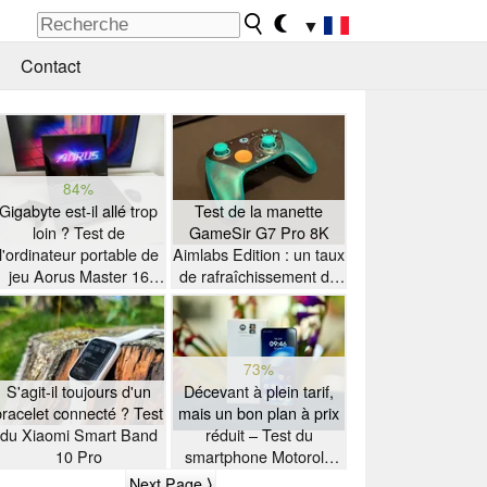
▼
Contact
84%
Gigabyte est-il allé trop
Test de la manette
loin ? Test de
GameSir G7 Pro 8K
l'ordinateur portable de
Aimlabs Edition : un taux
jeu Aorus Master 16
de rafraîchissement de
équipé d'un processeur
8K à petit prix
AMD Zen 5
73%
S'agit-il toujours d'un
Décevant à plein tarif,
bracelet connecté ? Test
mais un bon plan à prix
du Xiaomi Smart Band
réduit – Test du
10 Pro
smartphone Motorola
Moto G47
Next Page ⟩