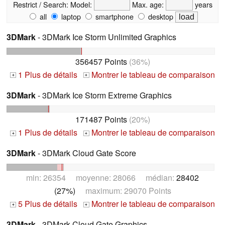
Restrict / Search:
Model:
Max. age:
years
all
laptop
smartphone
desktop
3DMark
- 3DMark Ice Storm Unlimited Graphics
356457 Points
(36%)
1 Plus de détails
Montrer le tableau de comparaison
+
+
3DMark
- 3DMark Ice Storm Extreme Graphics
171487 Points
(20%)
1 Plus de détails
Montrer le tableau de comparaison
+
+
3DMark
- 3DMark Cloud Gate Score
min: 26354 moyenne: 28066 médian:
28402
(27%)
maximum: 29070 Points
5 Plus de détails
Montrer le tableau de comparaison
+
+
3DMark
- 3DMark Cloud Gate Graphics