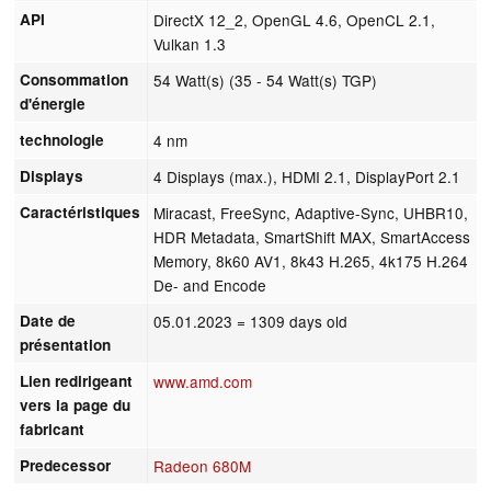
API
DirectX 12_2, OpenGL 4.6, OpenCL 2.1,
Vulkan 1.3
Consommation
54 Watt(s) (35 - 54 Watt(s) TGP)
d'énergie
technologie
4 nm
Displays
4 Displays (max.), HDMI 2.1, DisplayPort 2.1
Caractéristiques
Miracast, FreeSync, Adaptive-Sync, UHBR10,
HDR Metadata, SmartShift MAX, SmartAccess
Memory, 8k60 AV1, 8k43 H.265, 4k175 H.264
De- and Encode
Date de
05.01.2023
= 1309 days old
présentation
Lien redirigeant
www.amd.com
vers la page du
fabricant
Predecessor
Radeon 680M