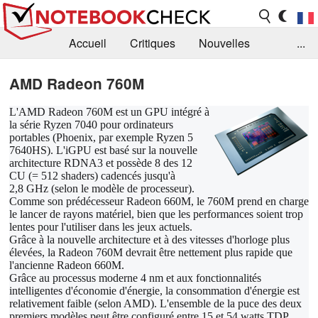
Accueil
Critiques
Nouvelles
...
FAQ
Bibliothèque
Guide d'achat
AMD Radeon 760M
Recherche
Contact
L'AMD Radeon 760M est un GPU intégré à
la série Ryzen 7040 pour ordinateurs
portables (Phoenix, par exemple Ryzen 5
7640HS). L'iGPU est basé sur la nouvelle
architecture RDNA3 et possède 8 des 12
CU (= 512 shaders) cadencés jusqu'à
2,8 GHz (selon le modèle de processeur).
Comme son prédécesseur Radeon 660M, le 760M prend en charge
le lancer de rayons matériel, bien que les performances soient trop
lentes pour l'utiliser dans les jeux actuels.
Grâce à la nouvelle architecture et à des vitesses d'horloge plus
élevées, la Radeon 760M devrait être nettement plus rapide que
l'ancienne Radeon 660M.
Grâce au processus moderne 4 nm et aux fonctionnalités
intelligentes d'économie d'énergie, la consommation d'énergie est
relativement faible (selon AMD). L'ensemble de la puce des deux
premiers modèles peut être configuré entre 15 et 54 watts TDP.