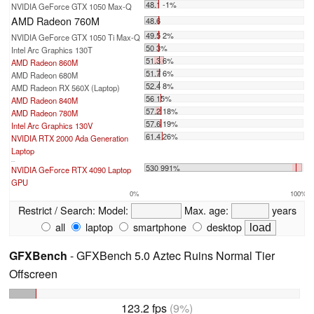
48.1 -1%
NVIDIA GeForce GTX 1050 Max-Q
AMD Radeon 760M
48.6
49.5 2%
NVIDIA GeForce GTX 1050 Ti Max-Q
50 3%
Intel Arc Graphics 130T
51.3 6%
AMD Radeon 860M
51.7 6%
AMD Radeon 680M
52.4 8%
AMD Radeon RX 560X (Laptop)
56 15%
AMD Radeon 840M
57.2 18%
AMD Radeon 780M
57.6 19%
Intel Arc Graphics 130V
61.4 26%
NVIDIA RTX 2000 Ada Generation
Laptop
...
530 991%
NVIDIA GeForce RTX 4090 Laptop
GPU
0%
100%
Restrict / Search:
Model:
Max. age:
years
all
laptop
smartphone
desktop
GFXBench
- GFXBench 5.0 Aztec Ruins Normal Tier
Offscreen
123.2 fps
(9%)