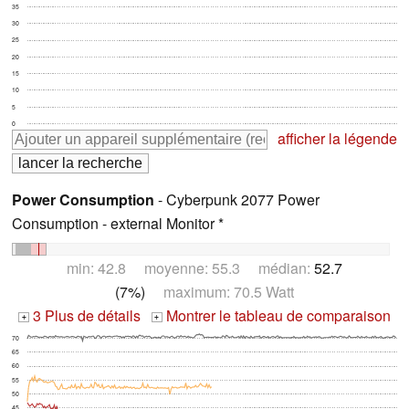
35
30
25
20
15
10
5
0
afficher la légende
Power Consumption
- Cyberpunk 2077 Power
Consumption - external Monitor *
min: 42.8 moyenne: 55.3 médian:
52.7
(7%)
maximum: 70.5 Watt
3 Plus de détails
Montrer le tableau de comparaison
+
+
70
65
60
55
50
45