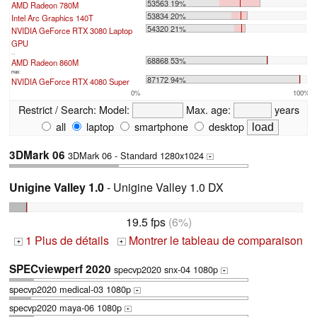
53563 19%
AMD Radeon 780M
53834 20%
Intel Arc Graphics 140T
54320 21%
NVIDIA GeForce RTX 3080 Laptop
GPU
...
68868 53%
AMD Radeon 860M
max:
87172 94%
NVIDIA GeForce RTX 4080 Super
0%
100%
Restrict / Search:
Model:
Max. age:
years
all
laptop
smartphone
desktop
3DMark 06
3DMark 06 - Standard 1280x1024
+
Unigine Valley 1.0
- Unigine Valley 1.0 DX
19.5 fps
(6%)
1 Plus de détails
Montrer le tableau de comparaison
+
+
SPECviewperf 2020
specvp2020 snx-04 1080p
+
specvp2020 medical-03 1080p
+
specvp2020 maya-06 1080p
+