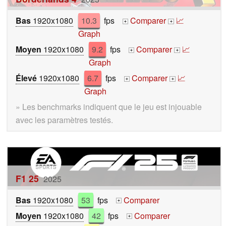
Bas
1920x1080
10.3
fps
Comparer
📈
+
+
Graph
Moyen
1920x1080
9.2
fps
Comparer
📈
+
+
Graph
Élevé
1920x1080
6.7
fps
Comparer
📈
+
+
Graph
» Les benchmarks indiquent que le jeu est injouable
avec les paramètres testés.
F1 25
2025
Bas
1920x1080
53
fps
Comparer
+
Moyen
1920x1080
42
fps
Comparer
+