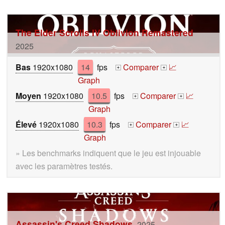
The Elder Scrolls IV Oblivion Remastered
2025
Bas
1920x1080
14
fps
Comparer
📈
+
+
Graph
Moyen
1920x1080
10.5
fps
Comparer
📈
+
+
Graph
Élevé
1920x1080
10.3
fps
Comparer
📈
+
+
Graph
» Les benchmarks indiquent que le jeu est injouable
avec les paramètres testés.
Assassin's Creed Shadows
2025