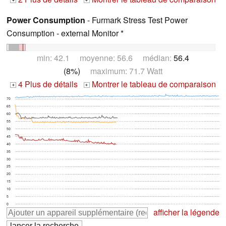
+
+
Power Consumption
- Furmark Stress Test Power
Consumption - external Monitor *
min: 42.1 moyenne: 56.6 médian:
56.4
(8%)
maximum: 71.7 Watt
4 Plus de détails
Montrer le tableau de comparaison
+
+
70
65
60
55
50
45
40
35
30
25
20
15
10
5
0
afficher la légende