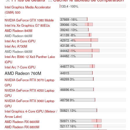
+
-
133.4 -100%
Intel Graphics Media Accelerator
(GMA) 500
...
37669 -16%
NVIDIA GeForce GTX 1080 Mobile
39066 -13%
Intel Iris Xe Graphics G7 80EUs
39240 -13%
AMD Radeon 840M
41139 -8%
AMD Radeon 660M
42972 -4%
Intel Arc 8-Core iGPU
43138 -4%
Intel Arc A730M
44442 -1%
AMD Radeon 680M
44482 -1%
Intel Arc B390 12 Xe3 Panther Lake
iGPU
44877 0%
Intel Arc 7-Core iGPU
AMD Radeon 760M
44915
46269 3%
NVIDIA GeForce RTX 3070 Laptop
GPU
46696 4%
NVIDIA GeForce RTX 4050 Laptop
GPU
48758 9%
NVIDIA GeForce RTX 3060 Laptop
GPU
50821 13%
Intel Graphics 4-Core iGPU (Meteor /
Arrow Lake)
50971 13%
AMD Radeon RX 6600M
52117 16%
AMD Radeon RX 6800M