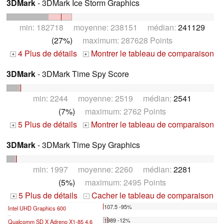
3DMark
- 3DMark Ice Storm Graphics
min: 182718 moyenne: 238151 médian:
241129
(27%)
maximum: 287628 Points
4 Plus de détails
Montrer le tableau de comparaison
+
+
3DMark
- 3DMark Time Spy Score
min: 2244 moyenne: 2519 médian:
2541
(7%)
maximum: 2762 Points
5 Plus de détails
Montrer le tableau de comparaison
+
+
3DMark
- 3DMark Time Spy Graphics
min: 1997 moyenne: 2260 médian:
2281
(5%)
maximum: 2495 Points
5 Plus de détails
Cacher le tableau de comparaison
+
-
107.5 -95%
Intel UHD Graphics 600
...
1989 -12%
Qualcomm SD X Adreno X1-85 4.6