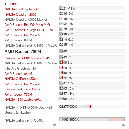
TFLOPS
2021 -11%
NVIDIA T550 Laptop GPU
2046 -9%
NVIDIA Quadro P2000
2049 -9%
NVIDIA Quadro P2000 Max-Q
2062 -9%
AMD Radeon Pro WX Vega M GL
2070 -8%
AMD Radeon RX Vega M GL / 870
2198 -3%
AMD Radeon Pro Vega 16
2214 -2%
AMD Radeon 680M
2245 -1%
NVIDIA GeForce GTX 1050 Ti Max-Q
AMD Radeon 760M
2260
2262 0%
Qualcomm SD X2 Adreno X2-45
2309 2%
NVIDIA GeForce GTX 1050 Ti Mobile
2378 5%
Intel Arc Graphics 130T
2430 8%
AMD Radeon 860M
2472 9%
NVIDIA GeForce MX550
2601 15%
AMD Radeon Pro Vega 20
2605 15%
Qualcomm Adreno X2-85
2657 18%
AMD Radeon 780M
2766 22%
NVIDIA T600 Laptop GPU
...
23277 930%
NVIDIA RTX PRO 5000 Blackwell
Generation Laptop
max:
44063 1850%
NVIDIA GeForce RTX 5090
0%
100%