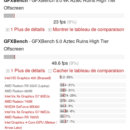
GFXBench
- GFXBench 5.0 4K Aztec Ruins High Tier
Offscreen
23 fps
(9%)
1 Plus de détails
Montrer le tableau de comparaison
+
+
GFXBench
- GFXBench 5.0 Aztec Ruins High Tier
Offscreen
48.6 fps
(9%)
1 Plus de détails
Cacher le tableau de comparaison
+
-
3.3 -93%
Intel HD Graphics 400 (Braswell)
...
33.4 -31%
AMD Radeon RX 550X (Laptop)
33.5 -31%
AMD Radeon 660M
34.74 -29%
Intel Iris Xe Graphics G7 80EUs
37.4 -23%
AMD Radeon 740M
44.4 -9%
NVIDIA GeForce MX450
44.86 -8%
Intel Iris Xe Graphics G7 96EUs
45 -7%
AMD Radeon RX 7600S
45.07 -7%
Intel Graphics 4-Core iGPU (Meteor /
Arrow Lake)