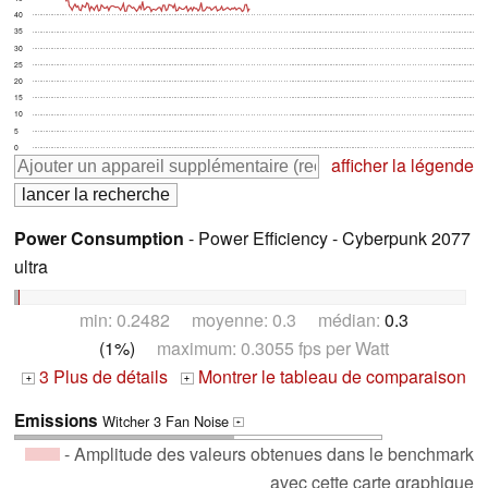
40
35
30
25
20
15
10
5
0
afficher la légende
Power Consumption
- Power Efficiency - Cyberpunk 2077
ultra
min: 0.2482 moyenne: 0.3 médian:
0.3
(1%)
maximum: 0.3055 fps per Watt
3 Plus de détails
Montrer le tableau de comparaison
+
+
Emissions
Witcher 3 Fan Noise
+
- Amplitude des valeurs obtenues dans le benchmark
avec cette carte graphique