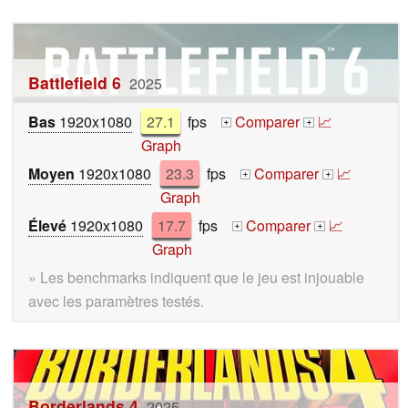
Battlefield 6
2025
Bas
1920x1080
27.1
fps
Comparer
📈
+
+
Graph
Moyen
1920x1080
23.3
fps
Comparer
📈
+
+
Graph
Élevé
1920x1080
17.7
fps
Comparer
📈
+
+
Graph
» Les benchmarks indiquent que le jeu est injouable
avec les paramètres testés.
Borderlands 4
2025