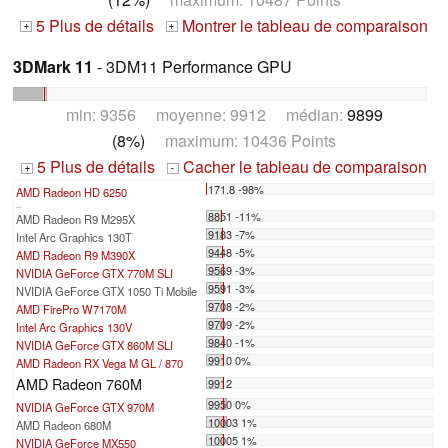
5 Plus de détails
Montrer le tableau de comparaison
+
+
3DMark 11
- 3DM11 Performance GPU
min: 9356 moyenne: 9912 médian:
9899
(8%)
maximum: 10436 Points
5 Plus de détails
Cacher le tableau de comparaison
+
-
171.8 -98%
AMD Radeon HD 6250
...
8851 -11%
AMD Radeon R9 M295X
9183 -7%
Intel Arc Graphics 130T
9448 -5%
AMD Radeon R9 M390X
9569 -3%
NVIDIA GeForce GTX 770M SLI
9591 -3%
NVIDIA GeForce GTX 1050 Ti Mobile
9708 -2%
AMD FirePro W7170M
9709 -2%
Intel Arc Graphics 130V
9840 -1%
NVIDIA GeForce GTX 860M SLI
9910 0%
AMD Radeon RX Vega M GL / 870
AMD Radeon 760M
9912
9950 0%
NVIDIA GeForce GTX 970M
10003 1%
AMD Radeon 680M
10005 1%
NVIDIA GeForce MX550