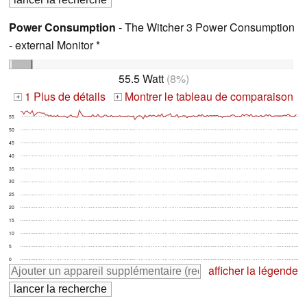
Power Consumption
- The Witcher 3 Power Consumption
- external Monitor *
55.5 Watt
(8%)
1 Plus de détails
Montrer le tableau de comparaison
+
+
55
50
45
40
35
30
25
20
15
10
5
0
afficher la légende