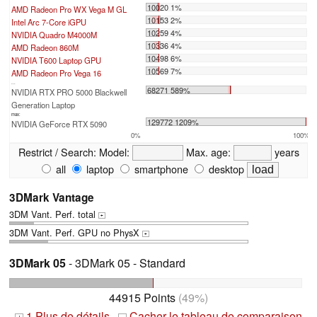
10020 1%
AMD Radeon Pro WX Vega M GL
10153 2%
Intel Arc 7-Core iGPU
10259 4%
NVIDIA Quadro M4000M
10336 4%
AMD Radeon 860M
10498 6%
NVIDIA T600 Laptop GPU
10569 7%
AMD Radeon Pro Vega 16
...
68271 589%
NVIDIA RTX PRO 5000 Blackwell
Generation Laptop
max:
129772 1209%
NVIDIA GeForce RTX 5090
0%
100%
Restrict / Search:
Model:
Max. age:
years
all
laptop
smartphone
desktop
3DMark Vantage
3DM Vant. Perf. total
+
3DM Vant. Perf. GPU no PhysX
+
3DMark 05
- 3DMark 05 - Standard
44915 Points
(49%)
1 Plus de détails
Cacher le tableau de comparaison