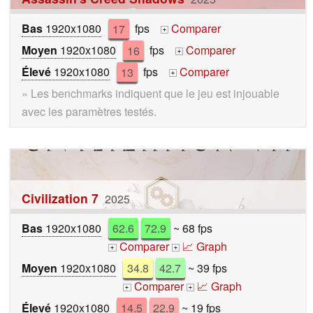
Bas
1920x1080
17
fps
Comparer
+
Moyen
1920x1080
16
fps
Comparer
+
Élevé
1920x1080
13
fps
Comparer
+
» Les benchmarks indiquent que le jeu est injouable
avec les paramètres testés.
Civilization 7
2025
Bas
1920x1080
62.6
72.9
~ 68 fps
Comparer
📈 Graph
+
+
Moyen
1920x1080
34.8
42.7
~ 39 fps
Comparer
📈 Graph
+
+
Élevé
1920x1080
14.5
22.9
~ 19 fps