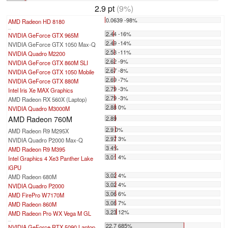
2.9 pt
(9%)
0.0639 -98%
AMD Radeon HD 8180
...
2.44 -16%
NVIDIA GeForce GTX 965M
2.49 -14%
NVIDIA GeForce GTX 1050 Max-Q
2.58 -11%
NVIDIA Quadro M2200
2.62 -9%
NVIDIA GeForce GTX 860M SLI
2.67 -8%
NVIDIA GeForce GTX 1050 Mobile
2.69 -7%
NVIDIA GeForce GTX 880M
2.79 -3%
Intel Iris Xe MAX Graphics
2.79 -3%
AMD Radeon RX 560X (Laptop)
2.88 0%
NVIDIA Quadro M3000M
AMD Radeon 760M
2.89
2.9 0%
AMD Radeon R9 M295X
2.97 3%
NVIDIA Quadro P2000 Max-Q
3 4%
AMD Radeon R9 M395
3.01 4%
Intel Graphics 4 Xe3 Panther Lake
iGPU
3.02 4%
AMD Radeon 680M
3.02 4%
NVIDIA Quadro P2000
3.06 6%
AMD FirePro W7170M
3.08 7%
AMD Radeon 860M
3.23 12%
AMD Radeon Pro WX Vega M GL
...
22.7 685%
NVIDIA GeForce RTX 5090 Laptop