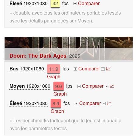
Élevé
1920x1080
32
fps
Comparer
+
» Jouable avec tous les ordinateurs portables testés
avec les détails paramétrés sur Moyen.
Doom: The Dark Ages
2025
Bas
1920x1080
11.9
fps
Comparer
📈
+
+
Graph
Moyen
1920x1080
9.6
fps
Comparer
📈
+
+
Graph
Élevé
1920x1080
8.9
fps
Comparer
📈
+
+
Graph
» Les benchmarks indiquent que le jeu est injouable
avec les paramètres testés.