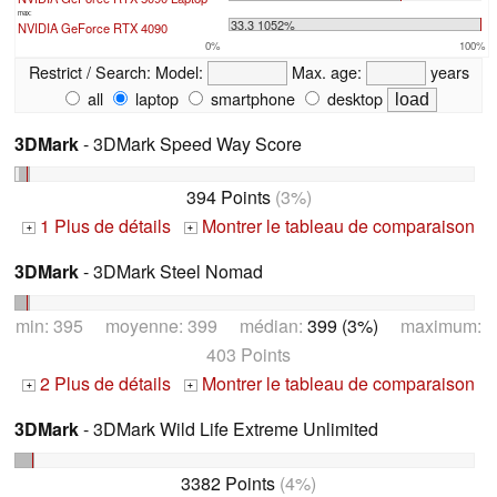
max:
33.3 1052%
NVIDIA GeForce RTX 4090
0%
100%
Restrict / Search:
Model:
Max. age:
years
all
laptop
smartphone
desktop
3DMark
- 3DMark Speed Way Score
394 Points
(3%)
1 Plus de détails
Montrer le tableau de comparaison
+
+
3DMark
- 3DMark Steel Nomad
min: 395 moyenne: 399 médian:
399 (3%)
maximum:
403 Points
2 Plus de détails
Montrer le tableau de comparaison
+
+
3DMark
- 3DMark Wild Life Extreme Unlimited
3382 Points
(4%)