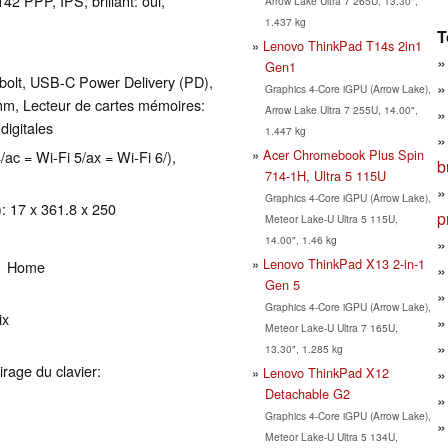
2 PPP, IPS, brillant: oui,
Arrow Lake Ultra 7 265U, 13.30",
1.437 kg
T
Lenovo ThinkPad T14s 2in1
Gen1
bolt, USB-C Power Delivery (PD),
Graphics 4-Core iGPU (Arrow Lake),
m, Lecteur de cartes mémoires:
Arrow Lake Ultra 7 255U, 14.00",
digitales
1.447 kg
Acer Chromebook Plus Spin
/ac = Wi-Fi 5/ax = Wi-Fi 6/),
b
714-1H, Ultra 5 115U
Graphics 4-Core iGPU (Arrow Lake),
: 17 x 361.8 x 250
p
Meteor Lake-U Ultra 5 115U,
14.00", 1.46 kg
Lenovo ThinkPad X13 2-in-1
11 Home
Gen 5
Graphics 4-Core iGPU (Arrow Lake),
ix
Meteor Lake-U Ultra 7 165U,
13.30", 1.285 kg
irage du clavier:
Lenovo ThinkPad X12
Detachable G2
Graphics 4-Core iGPU (Arrow Lake),
Meteor Lake-U Ultra 5 134U,