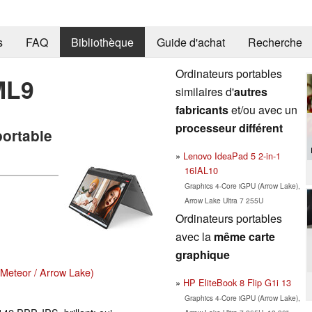
s
FAQ
Bibliothèque
Guide d'achat
Recherche
Ordinateurs portables
ML9
similaires d'
autres
fabricants
et/ou avec un
processeur différent
portable
Lenovo IdeaPad 5 2-in-1
16IAL10
Graphics 4-Core iGPU (Arrow Lake),
Arrow Lake Ultra 7 255U
Ordinateurs portables
avec la
même carte
graphique
(Meteor / Arrow Lake)
HP EliteBook 8 Flip G1i 13
Graphics 4-Core iGPU (Arrow Lake),