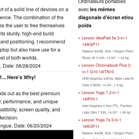
Ordinateurs portables
avec
les mêmes
rt of a solid line of devices on a
diagonale d'écran et/ou
ience. The combination of the
poids
es the user to free themselves
its sturdy, high-end build
Lenovo IdeaPad 5a 2-in-1
, and positioning. I recommend
14AGP11
ptop but also have use for a
Radeon 840M, Strix / Gorgon Point
est of both worlds.
Ryzen AI 5 430, 14.00", 1.42 kg
Lenovo Chromebook Plus 2-
e, Date: 08/28/2024
in-1 G10 14ITN10
... Here's Why!
UHD Graphics 32EUs, Alder Lake-N
Core 3 N355, 14.00", 1.5 kg
Lenovo Yoga 7 2-in-1
nds out as the best premium
14IPH11
ty, performance, and unique
Intel Graphics 4 Xe3 PTL, Panther
tibility, screen quality, and
Lake Ultra 7 355, 14.00", 1.38 kg
decision.
Lenovo Yoga 7a 2-in-1
longue, Date: 06/20/2024
16AGP11
Radeon 840M, Strix / Gorgon Point