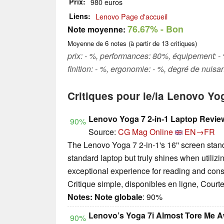
Prix
980 euros
Liens
Lenovo Page d'accueil
76.67%
- Bon
Note moyenne:
Moyenne de
6
notes (à partir de
13
critiques)
prix: - %, performances: 80%, équipement: - %
finition: - %, ergonomie: - %, degré de nuisa
Critiques pour le/la Lenovo Yo
Lenovo Yoga 7 2-in-1 Laptop Revie
90%
Source:
CG Mag Online
EN→FR
The Lenovo Yoga 7 2-in-1's 16'' screen sta
standard laptop but truly shines when utilizi
exceptional experience for reading and co
Critique simple, disponibles en ligne, Court
Notes:
Note globale
: 90%
Lenovo’s Yoga 7i Almost Tore Me
90%