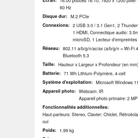
Écran
16.00 pouces 16:10, 1920 x 1200 pixel 14
60 Hz
Disque dur
M.2 PCIe
Connexions
2 USB 3.0 / 3.1 Gen1, 2 Thunder
1 HDMI, Connectique audio: 3.5m
microSD, 1 Lecteur d'empreintes 
Réseau
802.11 a/b/g/n/ac/ax (a/b/g/n = Wi-Fi 4
Bluetooth 5.3
Taille
Hauteur x Largeur x Profondeur (en mm)
Batterie
71 Wh Lithium-Polymère, 4-cell
Système d'exploitation
Microsoft Windows 
Appareil photo
Webcam: IR
Appareil photo primaire: 2 MP
Fonctionnalités additionnelles
Haut-parleurs: Stereo, Clavier: Chiclet, Rétroécla
oui
Poids
1.99 kg