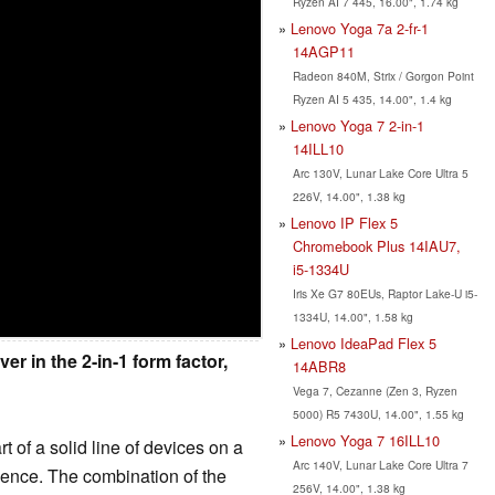
Ryzen AI 7 445, 16.00", 1.74 kg
Lenovo Yoga 7a 2-fr-1
14AGP11
Radeon 840M, Strix / Gorgon Point
Ryzen AI 5 435, 14.00", 1.4 kg
Lenovo Yoga 7 2-in-1
14ILL10
Arc 130V, Lunar Lake Core Ultra 5
226V, 14.00", 1.38 kg
Lenovo IP Flex 5
Chromebook Plus 14IAU7,
i5-1334U
Iris Xe G7 80EUs, Raptor Lake-U i5-
1334U, 14.00", 1.58 kg
Lenovo IdeaPad Flex 5
r in the 2-in-1 form factor,
14ABR8
Vega 7, Cezanne (Zen 3, Ryzen
5000) R5 7430U, 14.00", 1.55 kg
Lenovo Yoga 7 16ILL10
rt of a solid line of devices on a
Arc 140V, Lunar Lake Core Ultra 7
ience. The combination of the
256V, 14.00", 1.38 kg