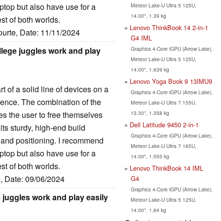
ptop but also have use for a
Meteor Lake-U Ultra 5 125U,
14.00", 1.39 kg
est of both worlds.
Lenovo ThinkBook 14 2-in-1
courte, Date: 11/11/2024
G4 IML
Graphics 4-Core iGPU (Arrow Lake),
llege juggles work and play
Meteor Lake-U Ultra 5 125U,
14.00", 1.639 kg
Lenovo Yoga Book 9 13IMU9
rt of a solid line of devices on a
Graphics 4-Core iGPU (Arrow Lake),
ience. The combination of the
Meteor Lake-U Ultra 7 155U,
13.30", 1.358 kg
es the user to free themselves
Dell Latitude 9450 2-in-1
its sturdy, high-end build
Graphics 4-Core iGPU (Arrow Lake),
, and positioning. I recommend
Meteor Lake-U Ultra 7 165U,
ptop but also have use for a
14.00", 1.555 kg
est of both worlds.
Lenovo ThinkBook 14 IML
e, Date: 09/06/2024
G4
Graphics 4-Core iGPU (Arrow Lake),
 juggles work and play easily
Meteor Lake-U Ultra 5 125U,
14.00", 1.64 kg