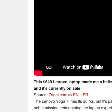
This $649 Lenovo laptop made me a believe
and it's currently on sale
Source:
Zdnet.com
EN→FR
The Lenovo Yoga 7i has its quirks, but it's pa
noble mission: reimagining the laptop exper