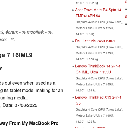
e
12.30", 1.092 kg
Acer TravelMate P4 Spin 14
e
TMP414RN-54
Graphics 4-Core iGPU (Arrow Lake),
Meteor Lake-U Ultra 5 125U,
, écran: - % mobilité: - %,
14.00", 1.5 kg
nce: - %
Dell Latitude 7450 2-in-1
Graphics 4-Core iGPU (Arrow Lake),
ga 7 16IML9
Meteor Lake-U Ultra 7 155U,
14.00", 1.058 kg
Lenovo ThinkBook 14 2-in-1
w
G4 IML, Ultra 7 155U
Graphics 4-Core iGPU (Arrow Lake),
nds out even when used as a
Meteor Lake-U Ultra 7 155U,
ng its tablet mode, making for an
14.00", 1.64 kg
Lenovo ThinkPad X13 2-in-1
nsuming media.
G5
e, Date: 07/06/2025
Graphics 4-Core iGPU (Arrow Lake),
Meteor Lake-U Ultra 7 155U,
13.30", 1.25 kg
 Away From My MacBook Pro