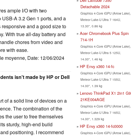
Dell Latitude 7350
Detachable 2024
res ample I/O with two
Graphics 4-Core iGPU (Arrow Lake),
o USB-A 3.2 Gen 1 ports, and a
Meteor Lake-U Ultra 7 164U,
 responsive and a good size to
13.30", 0.86 kg
Acer Chromebook Plus Spin
y. With true all-day battery and
714-1H
n handle chores from video and
Graphics 4-Core iGPU (Arrow Lake),
ore with ease.
Meteor Lake-U Ultra 5 125U,
ille moyenne, Date: 12/06/2024
14.00", 1.46 kg
HP Envy x360 14-fc
Graphics 4-Core iGPU (Arrow Lake),
udents isn't made by HP or Dell
Meteor Lake-U Ultra 7 155U,
14.00", 1.39 kg
Lenovo ThinkPad X1 2in1 G9
21KE004AGE
rt of a solid line of devices on a
Graphics 4-Core iGPU (Arrow Lake),
ience. The combination of the
Meteor Lake-U Ultra 7 165U,
es the user to free themselves
14.00", 1.329 kg
its sturdy, high-end build
HP Envy x360 14-fc0000
, and positioning. I recommend
Graphics 4-Core iGPU (Arrow Lake),