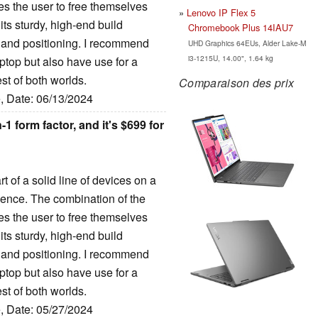
es the user to free themselves
Lenovo IP Flex 5
its sturdy, high-end build
Chromebook Plus 14IAU7
, and positioning. I recommend
UHD Graphics 64EUs, Alder Lake-M
i3-1215U, 14.00", 1.64 kg
ptop but also have use for a
est of both worlds.
Comparaison des prix
e, Date: 06/13/2024
 form factor, and it's $699 for
rt of a solid line of devices on a
ience. The combination of the
es the user to free themselves
its sturdy, high-end build
, and positioning. I recommend
ptop but also have use for a
est of both worlds.
e, Date: 05/27/2024