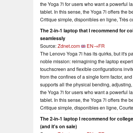
the Yoga 7i for users who want a powerful la
tablet. In this sense, the Yoga 7i offers the b
Critique simple, disponibles en ligne, Très 
The 2-in-1 laptop that I recommend for co
seamlessly
Source:
Zdnet.com
EN→FR
The Lenovo Yoga 7i has its quirks, but it's pa
noble mission: reimagining the laptop exper
touchscreen and flexible configurations invit
from the confines of a single form factor, and 
supports all the physical bending, adjusting
the Yoga 7i for users who want a powerful la
tablet. In this sense, the Yoga 7i offers the b
Critique simple, disponibles en ligne, Court
The 2-in-1 laptop I recommend for college
(and it's on sale)