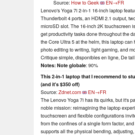
Source:
How to Geek
EN→FR
Lenovo's Yoga 7i 2-in-1 16-inch laptop featu
Thunderbolt 4 ports, an HDMI 2.1 output, tw
microSD slot. The 16-inch 2K touchscreen is
get productivity tasks done throughout the da
the Core Ultra 5 at the helm, this laptop ca
photo editing to writing, light gaming, and m
Critique simple, disponibles en ligne, De ta
Notes:
Note globale
: 90%
This 2-in-1 laptop that I recommend to st
(and it's $350 off)
Source:
Zdnet.com
EN→FR
The Lenovo Yoga 7i has its quirks, but it's pa
noble mission: reimagining the laptop exper
touchscreen and flexible configurations invit
from the confines of a single form factor, and 
supports all the physical bending, adjusting