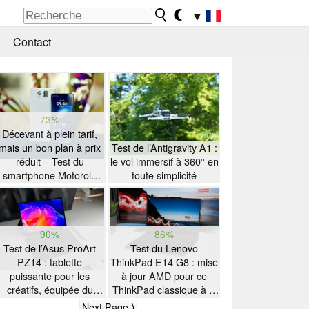
▼
Contact
73%
Décevant à plein tarif,
mais un bon plan à prix
Test de l’Antigravity A1 :
réduit – Test du
le vol immersif à 360° en
smartphone Motorola
toute simplicité
Moto G47
90%
86%
Test de l’Asus ProArt
Test du Lenovo
PZ14 : tablette
ThinkPad E14 G8 : mise
puissante pour les
à jour AMD pour ce
créatifs, équipée du
ThinkPad classique à la
Snapdragon X2 Elite
grosse autonomie
Next Page ⟩