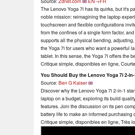
Source:
Zdnet.com
EN→FR
The Lenovo Yoga 7i has its quirks, but it's pa
noble mission: reimagining the laptop exper
touchscreen and flexible configurations invit
from the confines of a single form factor, and 
supports all the physical bending, adjusting
the Yoga 7i for users who want a powerful la
tablet. In this sense, the Yoga 7i offers the b
Critique simple, disponibles en ligne, Court
You Should Buy the Lenovo Yoga 7i 2-in-1
Source:
Ben G Kaiser
Discover why the Lenovo Yoga 7i 2-in-1 sta
laptop on a budget, exploring its build quali
features. Join the discussion on its pen compa
battery life to make an informed purchasing 
Critique simple, disponibles en ligne, Très 