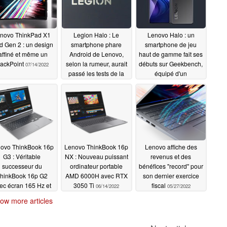
novo ThinkPad X1
Legion Halo : Le
Lenovo Halo : un
d Gen 2 : un design
smartphone phare
smartphone de jeu
affiné et même un
Android de Lenovo,
haut de gamme fait ses
rackPoint
selon la rumeur, aurait
débuts sur Geekbench,
07/14/2022
passé les tests de la
équipé d'un
TENAA avant son
Snapdragon 8+ Gen 1
lancement
de Qualcomm
07/02/2022
06/29/2022
ovo ThinkBook 16p
Lenovo ThinkBook 16p
Lenovo affiche des
G3 : Véritable
NX : Nouveau puissant
revenus et des
successeur du
ordinateur portable
bénéfices "record" pour
hinkBook 16p G2
AMD 6000H avec RTX
son dernier exercice
ec écran 165 Hz et
3050 Ti
fiscal
06/14/2022
05/27/2022
USB4
06/14/2022
ow more articles