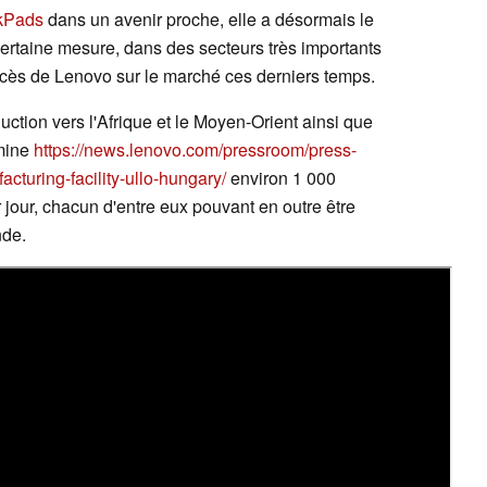
kPads
dans un avenir proche, elle a désormais le
 certaine mesure, dans des secteurs très importants
cès de Lenovo sur le marché ces derniers temps.
uction vers l'Afrique et le Moyen-Orient ainsi que
rmine
https://news.lenovo.com/pressroom/press-
cturing-facility-ullo-hungary/
environ 1 000
 jour, chacun d'entre eux pouvant en outre être
nde.