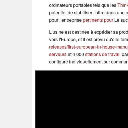
ordinateurs portables tels que les
Thin
potentiel de stabiliser l'offre dans une
pour l'entreprise
pertinents pour
Le suc
L'usine est destinée à expédier sa prod
vers l'Europe, et il est prévu qu'elle te
releases/first-european-in-house-manufa
serveurs
et 4 000
stations de travail
par
configuré individuellement sur comma