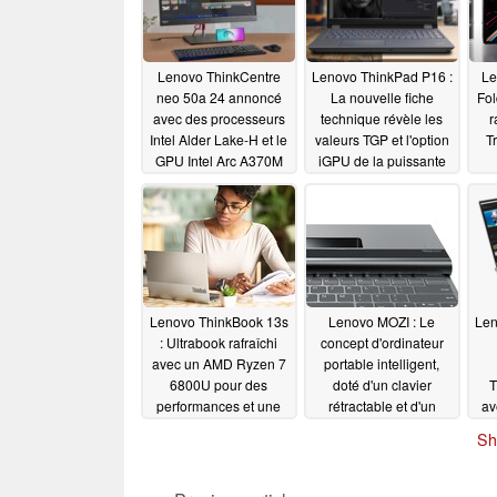
Lenovo ThinkCentre
Lenovo ThinkPad P16 :
Le
neo 50a 24 annoncé
La nouvelle fiche
Fol
avec des processeurs
technique révèle les
r
Intel Alder Lake-H et le
valeurs TGP et l'option
T
GPU Intel Arc A370M
iGPU de la puissante
station de travail
07/21/2022
07/20/2022
Lenovo ThinkBook 13s
Lenovo MOZI : Le
Len
: Ultrabook rafraîchi
concept d'ordinateur
avec un AMD Ryzen 7
portable intelligent,
6800U pour des
doté d'un clavier
T
performances et une
rétractable et d'un
av
autonomie accrues
projecteur intégré,
Sh
remporte le prix Red
06/28/2022
Dot Design
06/20/2022