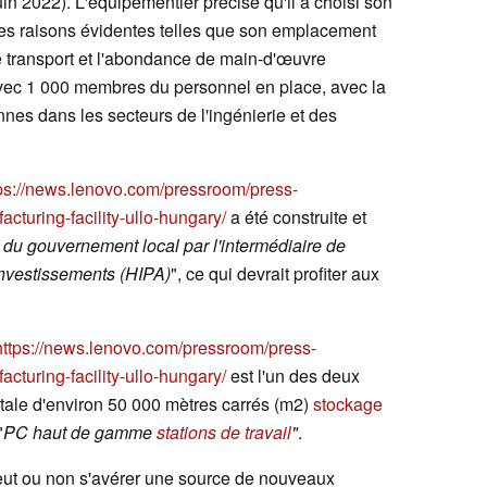
uin 2022). L'équipementier précise qu'il a choisi son
es raisons évidentes telles que son emplacement
de transport et l'abondance de main-d'œuvre
 avec 1 000 membres du personnel en place, avec la
nes dans les secteurs de l'ingénierie et des
ps://news.lenovo.com/pressroom/press-
cturing-facility-ullo-hungary/
a été construite et
s du gouvernement local par l'intermédiaire de
investissements (HIPA)
", ce qui devrait profiter aux
https://news.lenovo.com/pressroom/press-
cturing-facility-ullo-hungary/
est l'un des deux
tale d'environ 50 000 mètres carrés (m2)
stockage
"
PC haut de gamme
stations de travail
"
.
peut ou non s'avérer une source de nouveaux