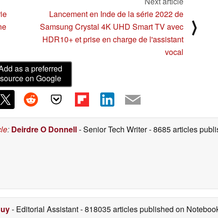
Next article
ie
Lancement en Inde de la série 2022 de
⟩
ne
Samsung Crystal 4K UHD Smart TV avec
HDR10+ et prise en charge de l'assistant
vocal
Add as a preferred
source on Google
cle
:
Deirdre O Donnell
- Senior Tech Writer
- 8685 articles pub
Duy
- Editorial Assistant
- 818035 articles published on Notebo