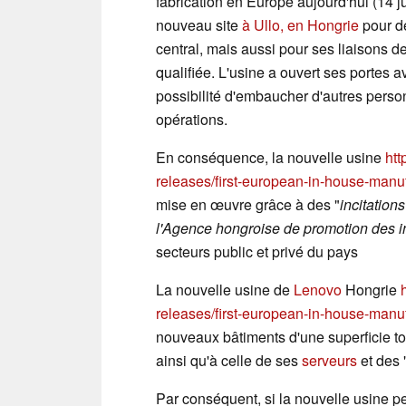
fabrication en Europe aujourd'hui (14 j
nouveau site
à Ullo, en Hongrie
pour d
central, mais aussi pour ses liaisons 
qualifiée. L'usine a ouvert ses portes
possibilité d'embaucher d'autres person
opérations.
En conséquence, la nouvelle usine
htt
releases/first-european-in-house-manufa
mise en œuvre grâce à des "
incitation
l'Agence hongroise de promotion des 
secteurs public et privé du pays
La nouvelle usine de
Lenovo
Hongrie
releases/first-european-in-house-manufa
nouveaux bâtiments d'une superficie to
ainsi qu'à celle de ses
serveurs
et des 
Par conséquent, si la nouvelle usine 