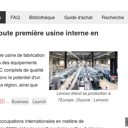
s
FAQ
Bibliothèque
Guide d'achat
Recherche
oute première usine interne en
re usine de fabrication
ra des équipements
C complets de qualité
onc le potentiel d'un
a région, ainsi que
Lenovo étend sa production à
l'Europe. (Source : Lenovo)
🇸
...
Business
Launch
occupations internationales en matière de