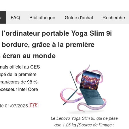
s
FAQ
Bibliothèque
Guide d'achat
Recherche
l'ordinateur portable Yoga Slim 9i
bordure, grâce à la première
s écran au monde
ais officiel au CES
ipé de la première
ran/corps de 98 %,
cesseur Intel Core
lié
01/07/2025
🇺🇸
Le Lenovo Yoga Slim 9i, qui ne pèse
que 1,25 kg (Source de l'image :