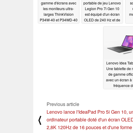
gamme d'écrans avec
portable de jeu Lenovo
s
les moniteurs ultra-
Legion Pro 7i Gen 10
larges ThinkVision
est équipé d'un écran
mo
P34W-40 et P34WD-40
OLED de 240 Hz et de
la RTX 5090 de
01/07/2025
GeForce
01/07/2025
Lenovo Idea Tab
Une tablette de 
de gamme offic
avec un écran à
fréquence d
rafraîchissement
SoC MediaT
Dimensity
Previous article
01/07
Lenovo lance l'IdeaPad Pro 5i Gen 10, u
⟨
ordinateur portable doté d'un écran OLE
2,8K 120Hz de 16 pouces et d'une forme