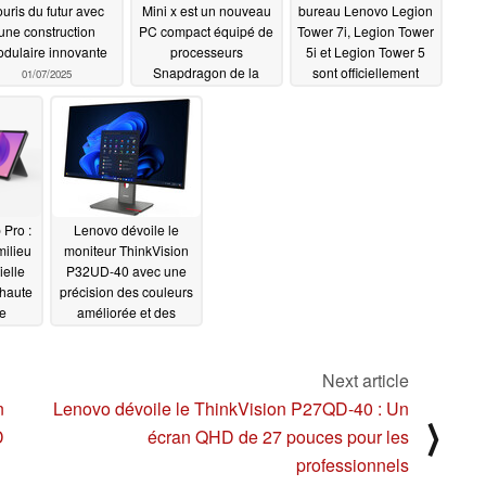
ouris du futur avec
Mini x est un nouveau
bureau Lenovo Legion
une construction
PC compact équipé de
Tower 7i, Legion Tower
dulaire innovante
processeurs
5i et Legion Tower 5
Snapdragon de la
sont officiellement
01/07/2025
série X
équipés de GPU de la
01/07/2025
série RTX 40
01/07/2025
 Pro :
Lenovo dévoile le
milieu
moniteur ThinkVision
ielle
P32UD-40 avec une
 haute
précision des couleurs
e
améliorée et des
 et un
fonctions alimentées
ek
par l'IA
01/07/2025
Next article
/2025
n
Lenovo dévoile le ThinkVision P27QD-40 : Un
⟩
D
écran QHD de 27 pouces pour les
professionnels