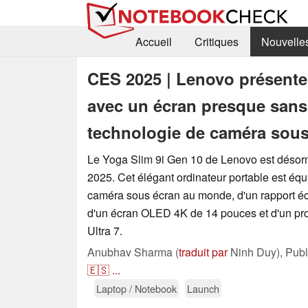
Accueil
Critiques
Nouvelle
CES 2025 | Lenovo présente 
avec un écran presque sans 
technologie de caméra sou
Le Yoga Slim 9i Gen 10 de Lenovo est désorm
2025. Cet élégant ordinateur portable est équ
caméra sous écran au monde, d'un rapport éc
d'un écran OLED 4K de 14 pouces et d'un pro
Ultra 7.
Anubhav Sharma (
traduit par
Ninh Duy),
Pub
🇪🇸
...
Laptop / Notebook
Launch