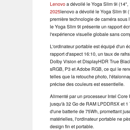
Lenovo
a dévoilé le Yoga Slim 9i (14",
2025
lenovo a dévoilé le Yoga Slim 9i 
première technologie de caméra sous l
le Yoga Slim 9i présente un rapport éc
l'expérience visuelle globale sans comp
L'ordinateur portable est équipé d'un
rapport d'aspect 16:10, un taux de rafr
Dolby Vision et DisplayHDR True Black
sRGB, P3 et Adobe RGB, ce qui le rend
telles que la retouche photo, l'étalonna
précise des couleurs est essentielle.
Alimenté par un processeur Intel Core 
jusqu'à 32 Go de RAM LPDDR5X et 1 T
d'une batterie de 75Wh, promettant jusq
matérielles, l'ordinateur portable ne p
design fin et portable.