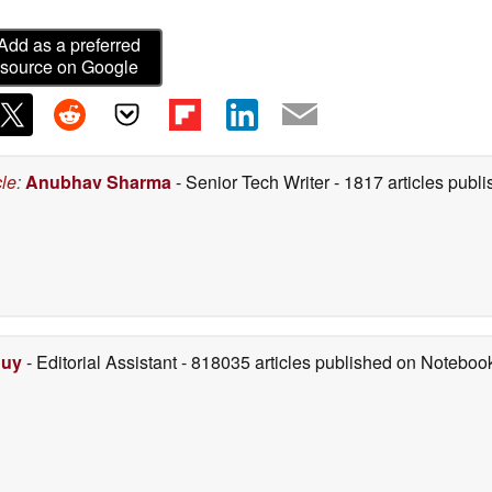
Add as a preferred
source on Google
cle
:
Anubhav Sharma
- Senior Tech Writer
- 1817 articles pub
Duy
- Editorial Assistant
- 818035 articles published on Notebo