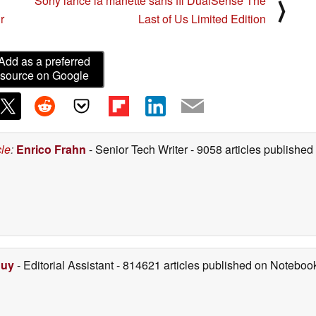
Sony lance la manette sans fil DualSense The
⟩
r
Last of Us Limited Edition
Add as a preferred
source on Google
cle
:
Enrico Frahn
- Senior Tech Writer
- 9058 articles publishe
Duy
- Editorial Assistant
- 814621 articles published on Notebo