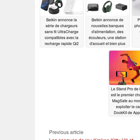
Belkin annonce la
Belkin annonce de
P
série de chargeurs
nouvelles banques
pho
sans fil UltraCharge
d'alimentation, des
compatibles avec la
écouteurs, une station
recharge rapide Qi2
d'accueil et bien plus
25W
encore au MWC
08/22/2025
03/04/2025
Le Stand Pro de 
est le premier ch
MagSafe au mo
exploiter le c
DockKit de App
peut devenir v
camérama
automatisé pers
Previous article
01/11/2024