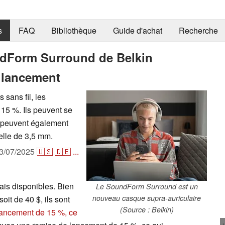
s
FAQ
Bibliothèque
Guide d'achat
Recherche
ndForm Surround de Belkin
e lancement
sans fil, les
15 %. Ils peuvent se
t peuvent également
elle de 3,5 mm.
3/07/2025
🇺🇸
🇩🇪
...
is disponibles. Bien
Le SoundForm Surround est un
nouveau casque supra-auriculaire
oit de 40 $, ils sont
(Source : Belkin)
lancement de 15 %, ce