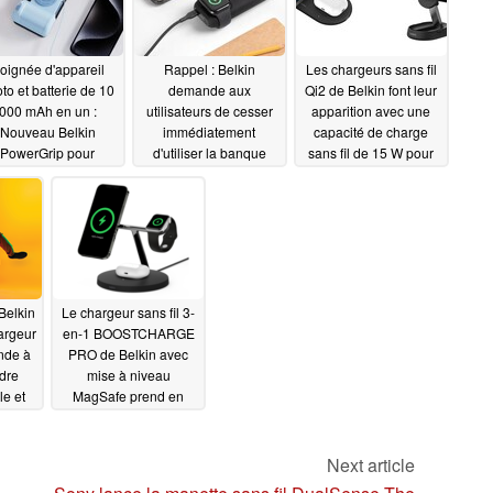
oignée d'appareil
Rappel : Belkin
Les chargeurs sans fil
to et batterie de 10
demande aux
Qi2 de Belkin font leur
000 mAh en un :
utilisateurs de cesser
apparition avec une
Nouveau Belkin
immédiatement
capacité de charge
PowerGrip pour
d'utiliser la banque
sans fil de 15 W pour
l'iPhone
d'alimentation
les iPhones Apple
01/06/2025
BoostCharge
11/28/2024
01/13/2024
Belkin
Le chargeur sans fil 3-
argeur
en-1 BOOSTCHARGE
nde à
PRO de Belkin avec
adre
mise à niveau
le et
MagSafe prend en
otre
charge la charge
n
rapide pour Apple
onnel
Watch Series 7
Next article
07/01/2022