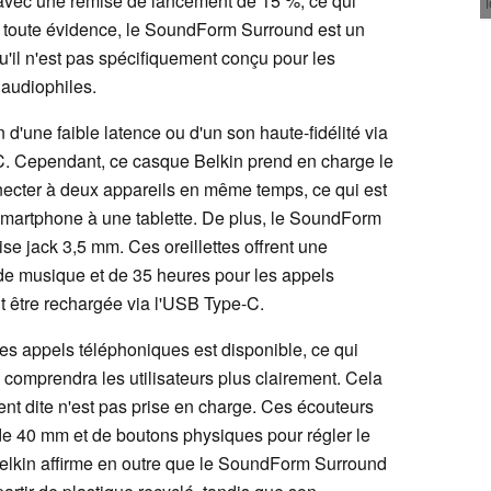
vec une remise de lancement de 15 %, ce qui
 toute évidence, le SoundForm Surround est un
qu'il n'est pas spécifiquement conçu pour les
 audiophiles.
n d'une faible latence ou d'un son haute-fidélité via
 Cependant, ce casque Belkin prend en charge le
nnecter à deux appareils en même temps, ce qui est
smartphone à une tablette. De plus, le SoundForm
se jack 3,5 mm. Ces oreillettes offrent une
de musique et de 35 heures pour les appels
ut être rechargée via l'USB Type-C.
les appels téléphoniques est disponible, ce qui
ne comprendra les utilisateurs plus clairement. Cela
ment dite n'est pas prise en charge. Ces écouteurs
 de 40 mm et de boutons physiques pour régler le
Belkin affirme en outre que le SoundForm Surround