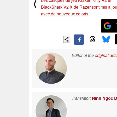
Les casques de jeu Kraken Kitty V2 et
⟨
BlackShark V2 X de Razer sont mis à jou
avec de nouveaux coloris
Editor of the
original arti
Translator:
Ninh Ngoc 