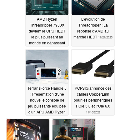
AMD Ryzen
L'évolution de
Threadripper 7980X
Threadripper : La
devient le CPU HEDT
réponse d'AMD au
le plus puissant au
marché HEDT
11/21/2023
monde en dépassant
tous les Xeon et EPYC
sur PassMark
11/26/2023
TerransForce Handle 5
PCI-SIG annonce des
: Présentation d'une
câbles CopperLink
nouvelle console de
pour les périphériques
jeu puissante équipée
PCIe 5.0 et PCIe 6.0
d'un APU AMD Ryzen
11/16/2023
7 7840U, d'une batterie
de 50 Wh et d'un écran
120 Hz
11/19/2023