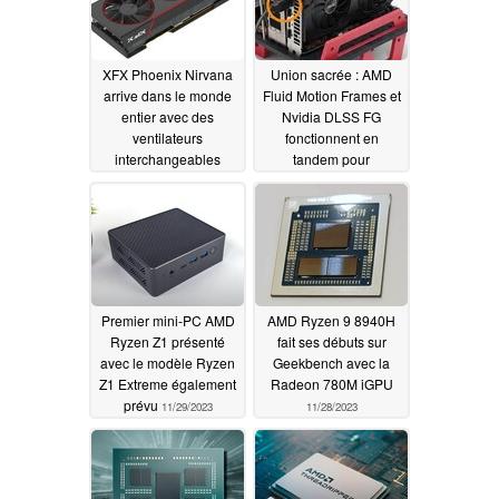
XFX Phoenix Nirvana
Union sacrée : AMD
arrive dans le monde
Fluid Motion Frames et
entier avec des
Nvidia DLSS FG
ventilateurs
fonctionnent en
interchangeables
tandem pour
augmenter jusqu'à 3
06/15/2024
fois le nombre
d'images par seconde
dans certains jeux
12/01/2023
Premier mini-PC AMD
AMD Ryzen 9 8940H
Ryzen Z1 présenté
fait ses débuts sur
avec le modèle Ryzen
Geekbench avec la
Z1 Extreme également
Radeon 780M iGPU
prévu
11/29/2023
11/28/2023