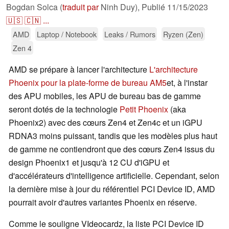
Bogdan Solca (
traduit par
Ninh Duy),
Publié
11/15/2023
🇺🇸
🇨🇳
...
AMD
Laptop / Notebook
Leaks / Rumors
Ryzen (Zen)
Zen 4
AMD se prépare à lancer l'architecture
L'architecture
Phoenix pour la plate-forme de bureau AM5
et, à l'instar
des APU mobiles, les APU de bureau bas de gamme
seront dotés de la technologie
Petit Phoenix
(aka
Phoenix2) avec des cœurs Zen4 et Zen4c et un iGPU
RDNA3 moins puissant, tandis que les modèles plus haut
de gamme ne contiendront que des cœurs Zen4 issus du
design Phoenix1 et jusqu'à 12 CU d'iGPU et
d'accélérateurs d'intelligence artificielle. Cependant, selon
la dernière mise à jour du référentiel PCI Device ID, AMD
pourrait avoir d'autres variantes Phoenix en réserve.
Comme le souligne VIdeocardz, la liste PCI Device ID