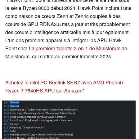
la série Ryzen 8000 début 2024. Hawk Point inclurait une
combinaison de cœurs Zen4 et Zen4c couplés à des
cœurs de GPU RDNA3.5 mis à jour et très probablement
des cœurs d'intelligence artificielle mis à jour également.
L'un des premiers appareils à intégrer les APU Hawk
Point sera
La première tablette 2-en-1 de Minisforum
de
Minisforum, qui sortira au premier trimestre 2024.
Achetez le mini PC Beelink SER7 avec AMD Phoenix
Ryzen 7 7840HS APU sur Amazon