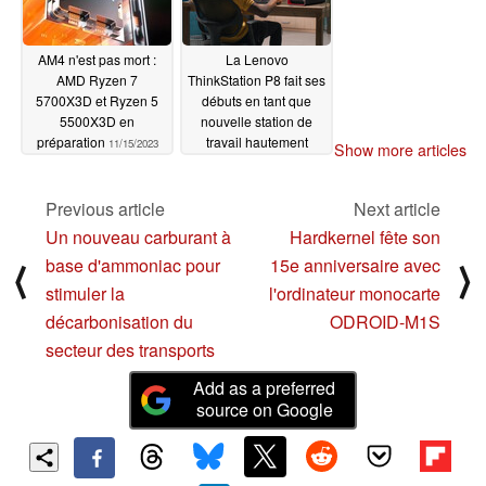
AM4 n'est pas mort :
La Lenovo
AMD Ryzen 7
ThinkStation P8 fait ses
5700X3D et Ryzen 5
débuts en tant que
5500X3D en
nouvelle station de
préparation
travail hautement
11/15/2023
Show more articles
configurable avec les
processeurs AMD
Ryzen Threadripper
Previous article
Next article
PRO 7000 WX
Un nouveau carburant à
Hardkernel fête son
11/14/2023
base d'ammoniac pour
15e anniversaire avec
⟨
⟩
stimuler la
l'ordinateur monocarte
décarbonisation du
ODROID-M1S
secteur des transports
Add as a preferred
source on Google