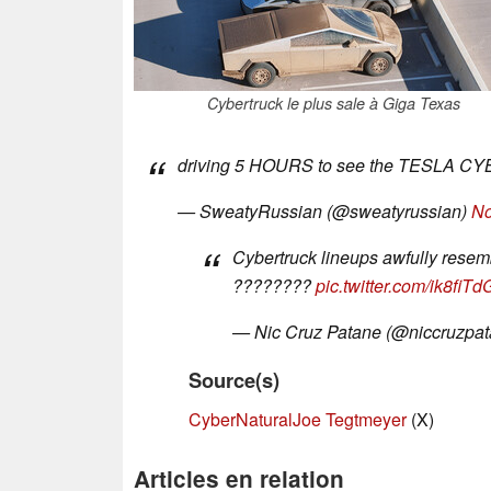
Cybertruck le plus sale à Giga Texas
driving 5 HOURS to see the TESLA
— SweatyRussian (@sweatyrussian)
No
Cybertruck lineups awfully resem
????????
pic.twitter.com/ik8fiT
— Nic Cruz Patane (@niccruzpa
Source(s)
CyberNatural
Joe Tegtmeyer
(X)
Articles en relation