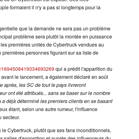
ple formaient il n'y a pas si longtemps pour la
tangentielle que la demande ne sera pas un problème
incipal problème sera plutôt la montée en puissance
t, les premières unités de Cybertruck vendues au
 premières personnes figurant sur sa liste de
atus/1694508419334693269
qui a prédit l'apparition du
n avant le lancement, a également déclaré en août
e après, les SC de tout le pays livreront
ur ont été attribués... sans se baser sur le nombre
a a déjà déterminé les premiers clients en se basant
e eux étant, selon une autre rumeur, l'influence
u secteur.
 le Cybertruck, plutôt que ses fans inconditionnels,
s salles d'exposition et auprès des influenceurs du