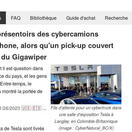
s
FAQ
Bibliothèque
Guide d'achat
Recherche
s présentoirs des cybercamions
Phone, alors qu'un pick-up couvert
s du Gigawiper
 il est question dans
ce du pays, et les gens
Entre-temps, le
a montré la portée de
1/26/2023
🇺🇸
🇪🇸
...
File d'attente pour un cybertruck dans
une salle d'exposition Tesla à
Langley, en Colombie-Britannique
 de Tesla sont livrés
(image : CyberNatural_BC/X)