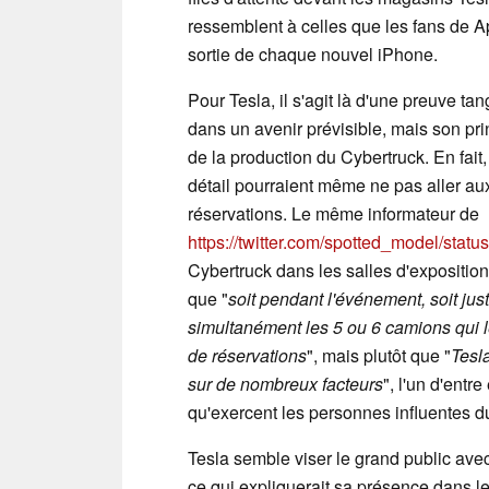
ressemblent à celles que les fans de Ap
sortie de chaque nouvel iPhone.
Pour Tesla, il s'agit là d'une preuve 
dans un avenir prévisible, mais son pr
de la production du Cybertruck. En fai
détail pourraient même ne pas aller aux
réservations. Le même informateur de
https://twitter.com/spotted_model/st
Cybertruck dans les salles d'expositio
que "
soit pendant l'événement, soit just
simultanément les 5 ou 6 camions qui le
de réservations
", mais plutôt que "
Tesl
sur de nombreux facteurs
", l'un d'entr
qu'exercent les personnes influentes d
Tesla semble viser le grand public avec
ce qui expliquerait sa présence dans le