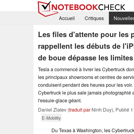
Accueil
Critiques
Nouvelle
Les files d'attente pour le
rappellent les débuts de l'i
de boue dépasse les limite
Tesla a commencé à livrer les Cybertruck dont
les principaux showrooms et centres de servi
conduisent pendant des heures pour les voir. 
Cybertruck le plus sale jamais photographié 
l'essuie-glace géant.
Daniel Zlatev (
traduit par
Ninh Duy),
Publié
1
E-Mobility
Du Texas à Washington, les Cybertrucks