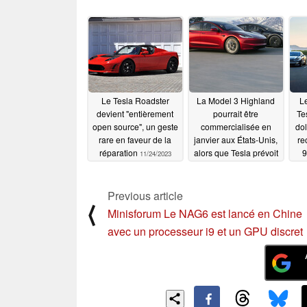
Le Tesla Roadster
La Model 3 Highland
Le
devient "entièrement
pourrait être
Te
open source", un geste
commercialisée en
dol
rare en faveur de la
janvier aux États-Unis,
re
réparation
alors que Tesla prévoit
9
11/24/2023
un retour de la version
Performance en
co
Australie en 2024
Previous article
⟨
Su
11/24/2023
Minisforum Le NAG6 est lancé en Chine
f
avec un processeur i9 et un GPU discret