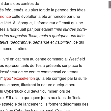
nt dans des centres de
s fréquentés, au plus fort de la période des fêtes
noncé
cette évolution a été annoncée par une
 l'été. À l'époque, l'informateur affirmait qu'une
sla fabriquait par jour étaient "
mis sur des porte-
ous les magasins Tesla, mais à quelques-uns triés
cteurs (géographie, demande et visibilité)
", ce qui
ce moment même.
 livré en catimini au centre commercial Westfield
 représentants de Tesla présents sur place le
'extérieur de ce centre commercial contenait
n"
typo "exosekelton
qui a été corrigée par la suite
vers le pays, illustrant la nature quelque peu
du Cybertruck qui devait culminer lors de
. S'il a fallu quelques jours aux fans de Tesla
e stratégie de lancement, ils forment désormais des
la où un Cybertruck est exposé. Ces files