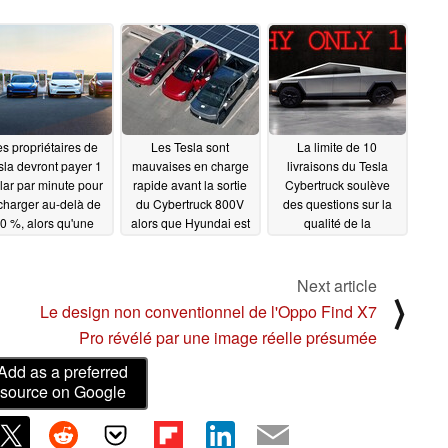
s propriétaires de
Les Tesla sont
La limite de 10
sla devront payer 1
mauvaises en charge
livraisons du Tesla
lar par minute pour
rapide avant la sortie
Cybertruck soulève
charger au-delà de
du Cybertruck 800V
des questions sur la
0 %, alors qu'une
alors que Hyundai est
qualité de la
nouvelle taxe de
la plus rapide avec un
production et le
ngestion est prévue
taux de 868 mi/hr
rendement annoncé
pour les
Next article
11/20/2023
11/19/2023
⟩
perchargeurs très
Le design non conventionnel de l'Oppo Find X7
réquentés
11/22/2023
Pro révélé par une image réelle présumée
Add as a preferred
source on Google