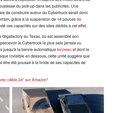
robustesse du pick-up dans les publicités. Une
aie de construire autour du Cybertruck serait donc
errain, grâce à la suspension de 14 pouces
de
esté ces capacités sur des sites dédiés à cet effet.
ine Gigafactory au Texas, où est assemblé son
apercevoir le Cybertruck le plus sale jamais vu.
us jusqu'à la benne automatique
tonneau
et dont la
esque invisible en dessous, cette unité suggère que
-être été poussé à la limite de ses capacités de
avec câble 24" sur Amazon