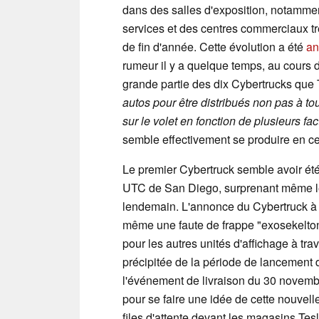
dans des salles d'exposition, notamme
services et des centres commerciaux trè
de fin d'année. Cette évolution a été
an
rumeur il y a quelque temps, au cours de
grande partie des dix Cybertrucks que Te
autos pour être distribués non pas à t
sur le volet en fonction de plusieurs fa
semble effectivement se produire en 
Le premier Cybertruck semble avoir été
UTC de San Diego, surprenant même les
lendemain. L'annonce du Cybertruck à l
même une faute de frappe "exosekelto
pour les autres unités d'affichage à tra
précipitée de la période de lancement 
l'événement de livraison du 30 novembre
pour se faire une idée de cette nouvell
files d'attente devant les magasins Tes