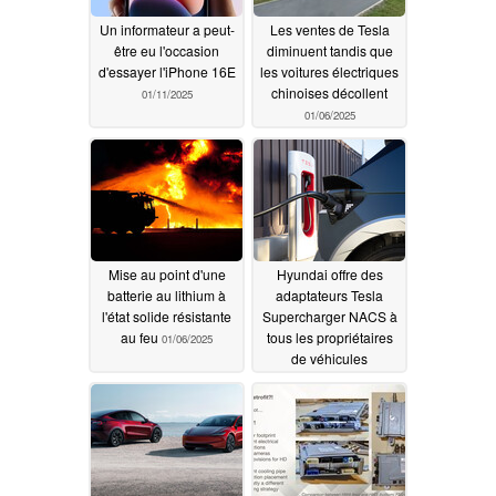
Un informateur a peut-
Les ventes de Tesla
être eu l'occasion
diminuent tandis que
d'essayer l'iPhone 16E
les voitures électriques
chinoises décollent
01/11/2025
01/06/2025
Mise au point d'une
Hyundai offre des
batterie au lithium à
adaptateurs Tesla
l'état solide résistante
Supercharger NACS à
au feu
tous les propriétaires
01/06/2025
de véhicules
électriques, y compris
les Genesis
12/25/2024