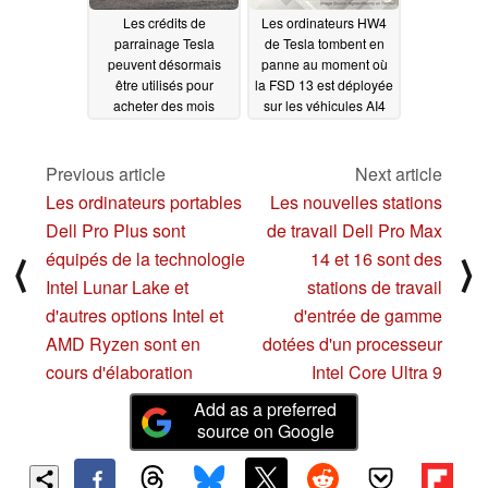
Les crédits de
Les ordinateurs HW4
parrainage Tesla
de Tesla tombent en
peuvent désormais
panne au moment où
être utilisés pour
la FSD 13 est déployée
acheter des mois
sur les véhicules AI4
d'abonnement FSD en
12/17/2024
gros
12/25/2024
Previous article
Next article
Les ordinateurs portables
Les nouvelles stations
Dell Pro Plus sont
de travail Dell Pro Max
équipés de la technologie
14 et 16 sont des
⟨
⟩
Intel Lunar Lake et
stations de travail
d'autres options Intel et
d'entrée de gamme
AMD Ryzen sont en
dotées d'un processeur
cours d'élaboration
Intel Core Ultra 9
Add as a preferred
source on Google