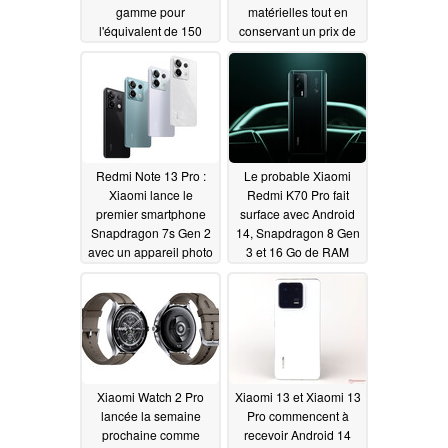
gamme pour
matérielles tout en
l'équivalent de 150
conservant un prix de
dollars US
milieu de gamme
09/22/2023
09/21/2023
Redmi Note 13 Pro :
Le probable Xiaomi
Xiaomi lance le
Redmi K70 Pro fait
premier smartphone
surface avec Android
Snapdragon 7s Gen 2
14, Snapdragon 8 Gen
avec un appareil photo
3 et 16 Go de RAM
de 200 MP et un écran
09/21/2023
OLED de 1,5K
09/21/2023
Xiaomi Watch 2 Pro
Xiaomi 13 et Xiaomi 13
lancée la semaine
Pro commencent à
prochaine comme
recevoir Android 14