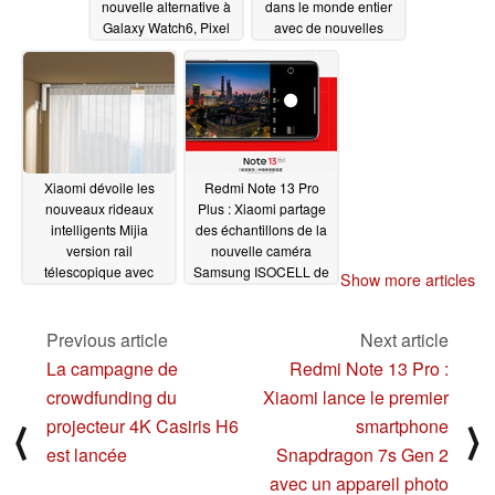
nouvelle alternative à
dans le monde entier
Galaxy Watch6, Pixel
avec de nouvelles
Watch 2 et TicWatch
mises à jour MIUI 14
Pro 5
Stable Beta
09/21/2023
09/20/2023
Xiaomi dévoile les
Redmi Note 13 Pro
nouveaux rideaux
Plus : Xiaomi partage
intelligents Mijia
des échantillons de la
version rail
nouvelle caméra
télescopique avec
Samsung ISOCELL de
Show more articles
commandes vocales
200 MP
09/19/2023
09/20/2023
Previous article
Next article
La campagne de
Redmi Note 13 Pro :
crowdfunding du
Xiaomi lance le premier
projecteur 4K Casiris H6
smartphone
⟨
⟩
est lancée
Snapdragon 7s Gen 2
avec un appareil photo