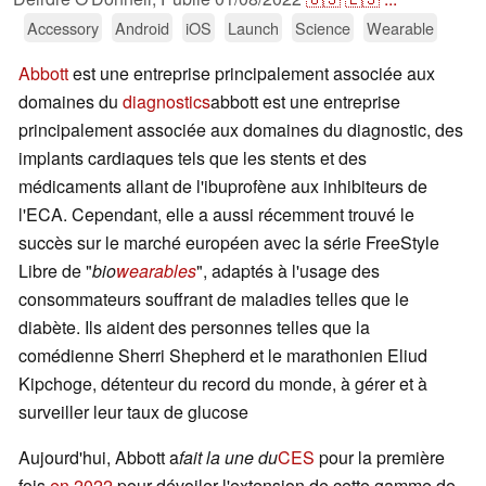
Accessory
Android
iOS
Launch
Science
Wearable
Abbott
est une entreprise principalement associée aux
domaines du
diagnostics
abbott est une entreprise
principalement associée aux domaines du diagnostic, des
implants cardiaques tels que les stents et des
médicaments allant de l'ibuprofène aux inhibiteurs de
l'ECA. Cependant, elle a aussi récemment trouvé le
succès sur le marché européen avec la série FreeStyle
Libre de "
bio
wearables
", adaptés à l'usage des
consommateurs souffrant de maladies telles que le
diabète. Ils aident des personnes telles que la
comédienne Sherri Shepherd et le marathonien Eliud
Kipchoge, détenteur du record du monde, à gérer et à
surveiller leur taux de glucose
Aujourd'hui, Abbott a
fait la une du
CES
pour la première
fois
en 2022
pour dévoiler l'extension de cette gamme de