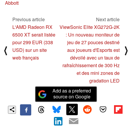
Abbott
Previous article
Next article
L'AMD Radeon RX
ViewSonic Elite XG272G-2K
6500 XT serait listée
: Un nouveau moniteur de
pour 299 EUR (338
jeu de 27 pouces destiné
⟨
⟩
USD) sur un site
aux joueurs d'Esports est
web français
dévoilé avec un taux de
rafraîchissement de 300 Hz
et des mini zones de
gradation LED
Add as a preferred
source on Google