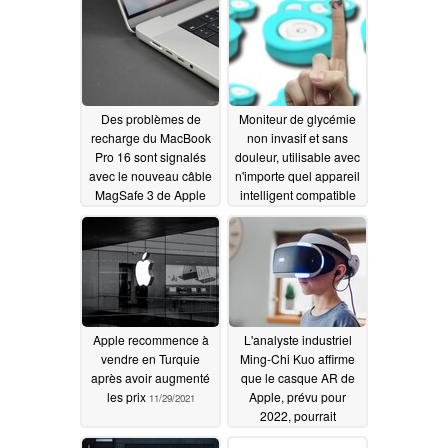
conscients d'une
certaine notification
d'avertissement
12/04/2021
Des problèmes de
Moniteur de glycémie
recharge du MacBook
non invasif et sans
Pro 16 sont signalés
douleur, utilisable avec
avec le nouveau câble
n'importe quel appareil
MagSafe 3 de Apple
intelligent compatible
de la gamme Afon
12/01/2021
11/29/2021
Apple recommence à
L'analyste industriel
vendre en Turquie
Ming-Chi Kuo affirme
après avoir augmenté
que le casque AR de
les prix
Apple, prévu pour
11/29/2021
2022, pourrait
fonctionner de manière