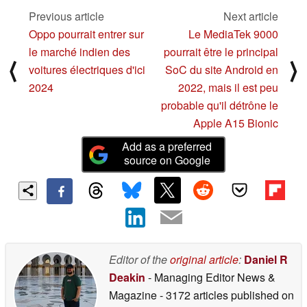
11/23/2021
Previous article
Next article
Oppo pourrait entrer sur
Le MediaTek 9000
le marché indien des
pourrait être le principal
⟨
⟩
voitures électriques d'ici
SoC du site Android en
2024
2022, mais il est peu
probable qu'il détrône le
Apple A15 Bionic
Add as a preferred
source on Google
Editor of the
original article
:
Daniel R
Deakin
- Managing Editor News &
Magazine
- 3172 articles published on