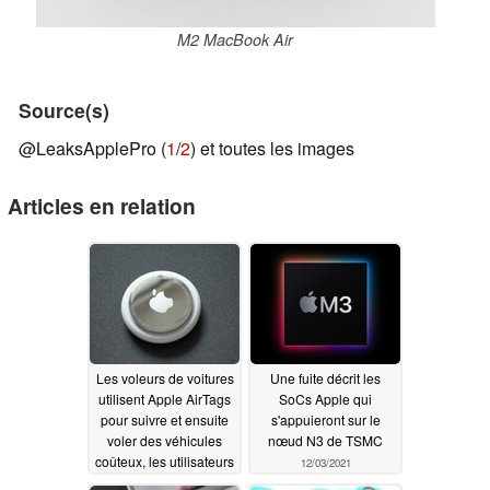
M2 MacBook Air
Source(s)
@LeaksApplePro (
1
/
2
) et toutes les images
Articles en relation
Les voleurs de voitures
Une fuite décrit les
utilisent Apple AirTags
SoCs Apple qui
pour suivre et ensuite
s'appuieront sur le
voler des véhicules
nœud N3 de TSMC
coûteux, les utilisateurs
12/03/2021
d'iPhone devraient être