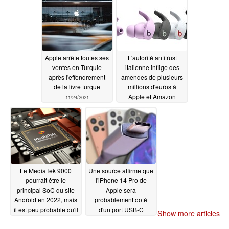
autonome
11/26/2021
Apple arrête toutes ses
L'autorité antitrust
ventes en Turquie
italienne inflige des
après l'effondrement
amendes de plusieurs
de la livre turque
millions d'euros à
Apple et Amazon
11/24/2021
11/24/2021
Le MediaTek 9000
Une source affirme que
pourrait être le
l'iPhone 14 Pro de
principal SoC du site
Apple sera
Android en 2022, mais
probablement doté
il est peu probable qu'il
d'un port USB-C
Show more articles
détrône le Apple A15
11/21/2021
Bionic