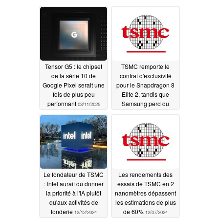
Tensor G5 : le chipset
TSMC remporte le
de la série 10 de
contrat d'exclusivité
Google Pixel serait une
pour le Snapdragon 8
fois de plus peu
Elite 2, tandis que
performant
Samsung perd du
03/11/2025
terrain
12/30/2024
Le fondateur de TSMC
Les rendements des
: Intel aurait dû donner
essais de TSMC en 2
la priorité à l'IA plutôt
nanomètres dépassent
qu'aux activités de
les estimations de plus
fonderie
de 60%
12/12/2024
12/07/2024