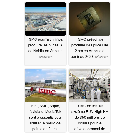
TSMC pourrait finir par
TSMC prévoit de
produire les puces IA
produire des puces de
de Nvidia en Arizona
2 nm en Arizona à
partir de 2028
12/05/2024
12/02/2024
Intel, AMD, Apple,
TSMC obtient un
Nvidia et MediaTek
système EUV High NA
sont pressentis pour
de 350 millions de
utiliser le nœud de
dollars pour le
pointe de 2 nm ;
développement de
Qualcomm est
puces à 1,4 nm