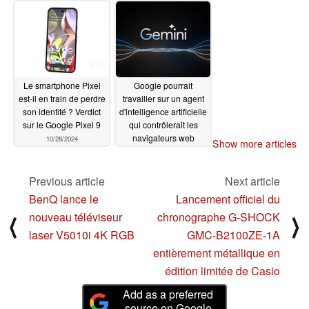
notablement absent
11/04/2024
11/28/2024
Le smartphone Pixel
Google pourrait
est-il en train de perdre
travailler sur un agent
son identité ? Verdict
d'intelligence artificielle
sur le Google Pixel 9
qui contrôlerait les
navigateurs web
10/28/2024
Show more articles
10/28/2024
Previous article
Next article
BenQ lance le
Lancement officiel du
nouveau téléviseur
chronographe G-SHOCK
⟨
⟩
laser V5010i 4K RGB
GMC-B2100ZE-1A
entièrement métallique en
édition limitée de Casio
Add as a preferred
source on Google