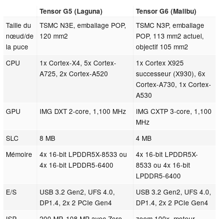
Tensor G5 (Laguna)
Tensor G6 (Malibu)
Taille du
TSMC N3E, emballage POP,
TSMC N3P, emballage
nœud/de
120 mm2
POP, 113 mm2 actuel,
la puce
objectif 105 mm2
CPU
1x Cortex-X4, 5x Cortex-
1x Cortex X925
A725, 2x Cortex-A520
successeur (X930), 6x
Cortex-A730, 1x Cortex-
A530
GPU
IMG DXT 2-core, 1,100 MHz
IMG CXTP 3-core, 1,100
MHz
SLC
8 MB
4 MB
Mémoire
4x 16-bit LPDDR5X-8533 ou
4x 16-bit LPDDR5X-
4x 16-bit LPDDR5-6400
8533 ou 4x 16-bit
LPDDR5-6400
E/S
USB 3.2 Gen2, UFS 4.0,
USB 3.2 Gen2, UFS 4.0,
DP1.4, 2x 2 PCIe Gen4
DP1.4, 2x 2 PCIe Gen4
ISP
200 MP, 108 MP avec Zero
zoom 100x, moteur