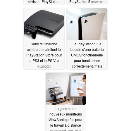
division PlayStation
PlayStation 5
04/23/2021
engrange les
bénéfices
04/29/2021
Sony fait marche
La PlayStation 5 a
arrière et maintient le
besoin d'une batterie
PlayStation Store pour
CMOS fonctionnelle
la PS3 et la PS Vita
pour fonctionner
correctement, mais
04/21/2021
Sony a également fait
en sorte que la cellule
3V soit une mission à
remplacer
04/21/2021
La gamme de
nouveaux moniteurs
ViewSonic prêts pour
le travail à distance
comprend une unité