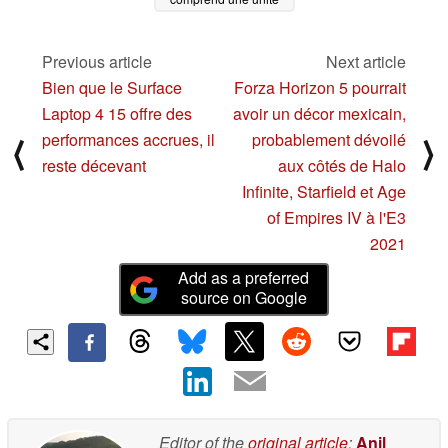
21:9 de 34 pouces
avec une station
d'accueil USB de type
Previous article
Next article
C intégrée
04/19/2021
Bien que le Surface
Forza Horizon 5 pourrait
Laptop 4 15 offre des
avoir un décor mexicain,
performances accrues, il
probablement dévoilé
⟨
⟩
reste décevant
aux côtés de Halo
Infinite, Starfield et Age
of Empires IV à l'E3
2021
Add as a preferred
source on Google
Editor of the
original article
:
Anil