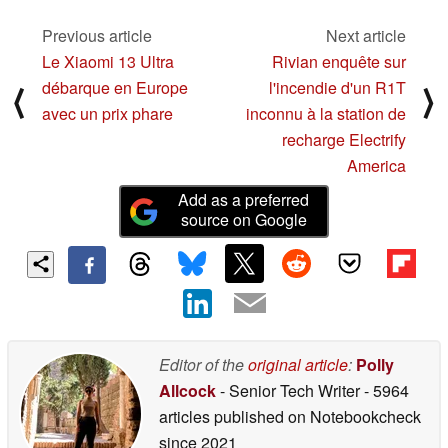
oculaire
09/10/2024
05/15/2024
Previous article
Next article
Le Xiaomi 13 Ultra
Rivian enquête sur
débarque en Europe
l'incendie d'un R1T
⟨
⟩
avec un prix phare
inconnu à la station de
recharge Electrify
America
Add as a preferred
source on Google
Editor of the
original article
:
Polly
Allcock
- Senior Tech Writer
- 5964
articles published on Notebookcheck
since 2021