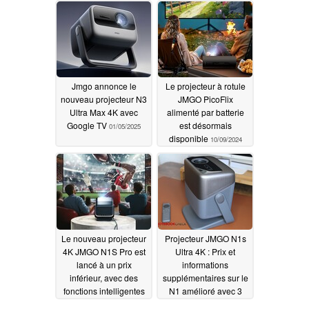
Jmgo annonce le
Le projecteur à rotule
nouveau projecteur N3
JMGO PicoFlix
Ultra Max 4K avec
alimenté par batterie
Google TV
est désormais
01/05/2025
disponible
10/09/2024
Le nouveau projecteur
Projecteur JMGO N1s
4K JMGO N1S Pro est
Ultra 4K : Prix et
lancé à un prix
informations
inférieur, avec des
supplémentaires sur le
fonctions intelligentes
N1 amélioré avec 3
et une protection
000 ANSI révélés