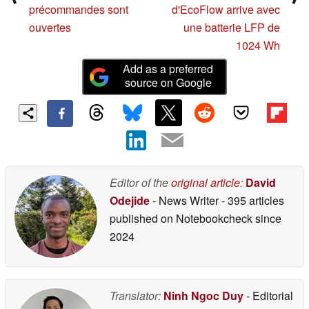
précommandes sont
d'EcoFlow arrive avec
ouvertes
une batterie LFP de
1024 Wh
Add as a preferred
source on Google
Editor of the
original article
:
David
Odejide
- News Writer
- 395 articles
published on Notebookcheck
since
2024
Translator:
Ninh Ngoc Duy
- Editorial