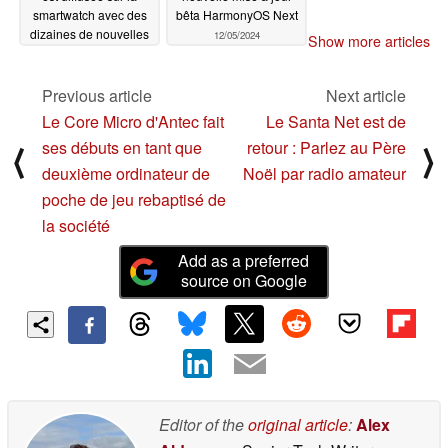
smartwatch avec des
bêta HarmonyOS Next
dizaines de nouvelles
12/05/2024
Show more articles
fonctionnalités et
d'améliorations
Previous article
Next article
12/05/2024
Le Core Micro d'Antec fait
Le Santa Net est de
ses débuts en tant que
retour : Parlez au Père
⟨
⟩
deuxième ordinateur de
Noël par radio amateur
poche de jeu rebaptisé de
la société
Add as a preferred
source on Google
Editor of the
original article
:
Alex