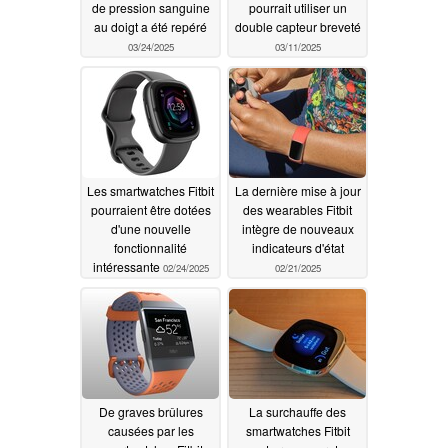
de pression sanguine
pourrait utiliser un
au doigt a été repéré
double capteur breveté
03/24/2025
03/11/2025
Les smartwatches Fitbit
La dernière mise à jour
pourraient être dotées
des wearables Fitbit
d'une nouvelle
intègre de nouveaux
fonctionnalité
indicateurs d'état
intéressante
02/24/2025
02/21/2025
De graves brûlures
La surchauffe des
causées par les
smartwatches Fitbit