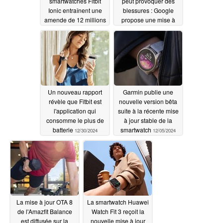
smartwatches Fitbit
peut provoquer des
Ionic entraînent une
blessures : Google
amende de 12 millions
propose une mise à
de dollars pour Google
jour et un
dédommagement de
01/25/2025
50 dollars aux
utilisateurs concernés
01/22/2025
Un nouveau rapport
Garmin publie une
révèle que Fitbit est
nouvelle version bêta
l'application qui
suite à la récente mise
consomme le plus de
à jour stable de la
batterie
smartwatch
12/30/2024
12/05/2024
La mise à jour OTA 8
La smartwatch Huawei
de l'Amazfit Balance
Watch Fit 3 reçoit la
est diffusée sur la
nouvelle mise à jour