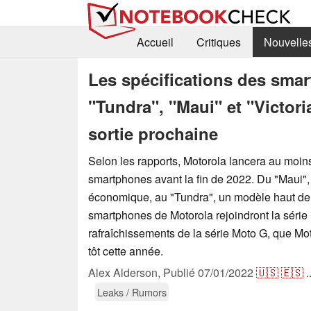
Accueil
Critiques
Nouvelle
Les spécifications des sma
"Tundra", "Maui" et "Victoria
sortie prochaine
Selon les rapports, Motorola lancera au moin
smartphones avant la fin de 2022. Du "Maui"
économique, au "Tundra", un modèle haut de
smartphones de Motorola rejoindront la série
rafraîchissements de la série Moto G, que Mo
tôt cette année.
Alex Alderson,
Publié
07/01/2022
🇺🇸
🇪🇸
.
Leaks / Rumors