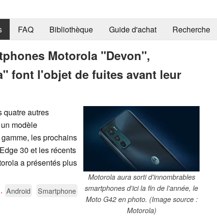
s
FAQ
Bibliothèque
Guide d'achat
Recherche
rtphones Motorola "Devon",
" font l'objet de fuites avant leur
s quatre autres
, un modèle
 gamme, les prochains
 Edge 30 et les récents
torola a présentés plus
Motorola aura sorti d'innombrables
smartphones d'ici la fin de l'année, le
..
Android
Smartphone
Moto G42 en photo. (Image source :
Motorola)