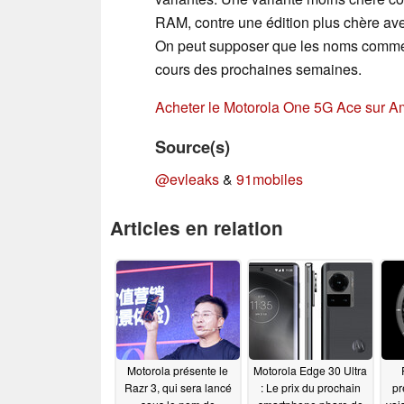
RAM, contre une édition plus chère av
On peut supposer que les noms commerc
cours des prochaines semaines.
Acheter le Motorola One 5G Ace sur 
Source(s)
@evleaks
&
91mobiles
Articles en relation
Motorola présente le
Motorola Edge 30 Ultra
Razr 3, qui sera lancé
: Le prix du prochain
pr