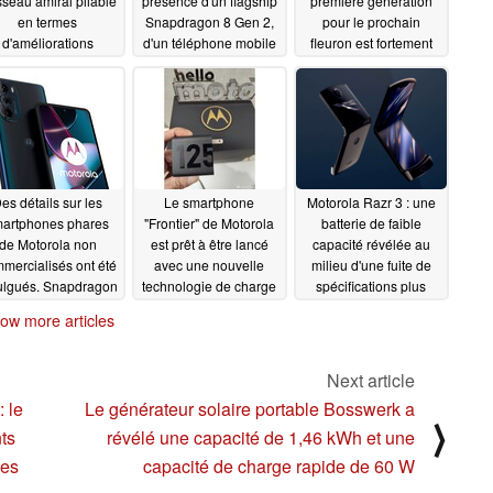
sseau amiral pliable
présence d'un flagship
première génération
en termes
Snapdragon 8 Gen 2,
pour le prochain
d'améliorations
d'un téléphone mobile
fleuron est fortement
potentielles de
et d'un grand nombre
suggérée dans un
nterface utilisateur et
de smartphones dans
nouveau teaser
des jeux
les segments de milieu
07/09/2022
07/05/2022
et de budget
07/06/2022
es détails sur les
Le smartphone
Motorola Razr 3 : une
artphones phares
"Frontier" de Motorola
batterie de faible
de Motorola non
est prêt à être lancé
capacité révélée au
mercialisés ont été
avec une nouvelle
milieu d'une fuite de
ulgués. Snapdragon
technologie de charge
spécifications plus
8 Plus Gen 1 et
de 125 W
larges
06/25/2022
06/23/2022
ow more articles
apdragon 8 Gen 2
t attendus
07/01/2022
Next article
 le
Le générateur solaire portable Bosswerk a
⟩
ts
révélé une capacité de 1,46 kWh et une
ses
capacité de charge rapide de 60 W