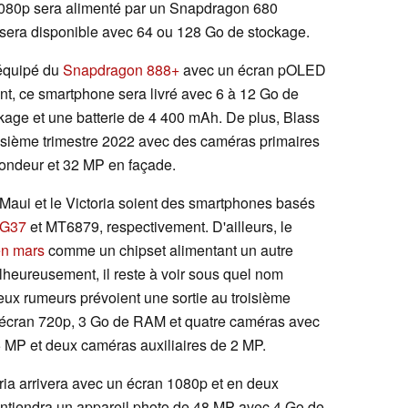
1080p sera alimenté par un Snapdragon 680
sera disponible avec 64 ou 128 Go de stockage.
 équipé du
Snapdragon 888+
avec un écran pOLED
, ce smartphone sera livré avec 6 à 12 Go de
e et une batterie de 4 400 mAh. De plus, Blass
oisième trimestre 2022 avec des caméras primaires
fondeur et 32 MP en façade.
e Maui et le Victoria soient des smartphones basés
 G37
et MT6879, respectivement. D'ailleurs, le
en mars
comme un chipset alimentant un autre
eureusement, il reste à voir sous quel nom
x rumeurs prévoient une sortie au troisième
un écran 720p, 3 Go de RAM et quatre caméras avec
 MP et deux caméras auxiliaires de 2 MP.
ria arrivera avec un écran 1080p et en deux
ontiendra un appareil photo de 48 MP avec 4 Go de