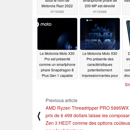
sous le nom de
smartphone phare de
vai
Motorola Razr 2022
200 MP est dévoilé
07/13/2022
07/12/2022
l'i
Le Motorola Moto X30
Le Motorola Moto X30
D
Pro est présenté
Pro présente des
sm
comme un smartphone
caractéristiques
phare Snapdragon 8
potentiellement
com
Plus Gen 1 capable
impressionnantes pour
div
d'atteindre des scores
sa caméra arrière
Sh
AnTuTu à sept chiffres
Sn
07/03/2022
son
07/05/2022
Previous article
AMD Ryzen Threadripper PRO 5995WX :
⟨
prix de 6 499 dollars laisse les composan
Zen 3 HEDT comme des options coûteu