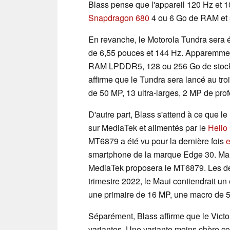
Blass pense que l'appareil 120 Hz et 
Snapdragon 680
4 ou 6 Go de RAM et 
En revanche, le Motorola Tundra sera
de 6,55 pouces et 144 Hz. Apparemment
RAM LPDDR5, 128 ou 256 Go de stockag
affirme que le Tundra sera lancé au tr
de 50 MP, 13 ultra-larges, 2 MP de pro
D'autre part, Blass s'attend à ce que l
sur MediaTek et alimentés par le
Helio
MT6879 a été vu pour la dernière fois
smartphone de la marque Edge 30. Malh
MediaTek proposera le MT6879. Les deu
trimestre 2022, le Maui contiendrait 
une primaire de 16 MP, une macro de 5
Séparément, Blass affirme que le Victo
variantes. Une variante moins chère c