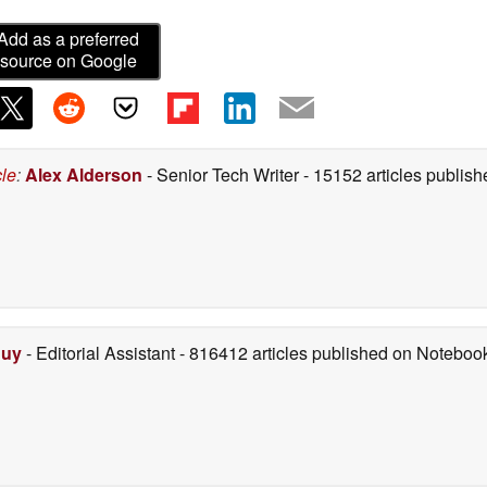
Add as a preferred
source on Google
cle
:
Alex Alderson
- Senior Tech Writer
- 15152 articles publi
Duy
- Editorial Assistant
- 816412 articles published on Notebo