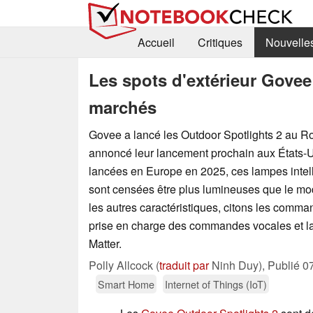
Accueil
Critiques
Nouvelle
Les spots d'extérieur Govee
marchés
Govee a lancé les Outdoor Spotlights 2 au R
annoncé leur lancement prochain aux États-Un
lancées en Europe en 2025, ces lampes intel
sont censées être plus lumineuses que le mod
les autres caractéristiques, citons les comman
prise en charge des commandes vocales et la
Matter.
Polly Allcock (
traduit par
Ninh Duy),
Publié
0
Smart Home
Internet of Things (IoT)