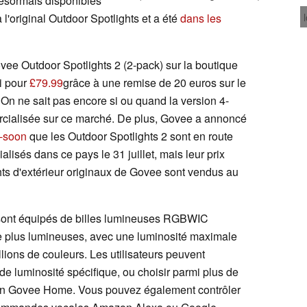
ésormais disponibles
 l'original Outdoor Spotlights et a été
dans les
ee Outdoor Spotlights 2 (2-pack) sur la boutique
i pour
£79.99
grâce à une remise de 20 euros sur le
 On ne sait pas encore si ou quand la version 4-
ercialisée sur ce marché. De plus, Govee a annoncé
g-soon
que les Outdoor Spotlights 2 sont en route
alisés dans ce pays le 31 juillet, mais leur prix
ghts d'extérieur originaux de Govee sont vendus au
 sont équipés de billes lumineuses RGBWIC
re plus lumineuses, avec une luminosité maximale
llions de couleurs. Les utilisateurs peuvent
de luminosité spécifique, ou choisir parmi plus de
tion Govee Home. Vous pouvez également contrôler