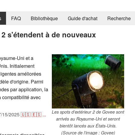
s
FAQ
Bibliothèque
Guide d'achat
Recherche
 2 s'étendent à de nouveaux
oyaume-Uni et a
is. Initialement
ligentes améliorées
èle d'origine. Parmi
des par application, la
 compatibilité avec
Les spots d'extérieur 2 de Govee sont
7/15/2025
🇺🇸
🇪🇸
...
arrivés au Royaume-Uni et seront
bientôt lancés aux États-Unis.
(Source de l'image : Govee)