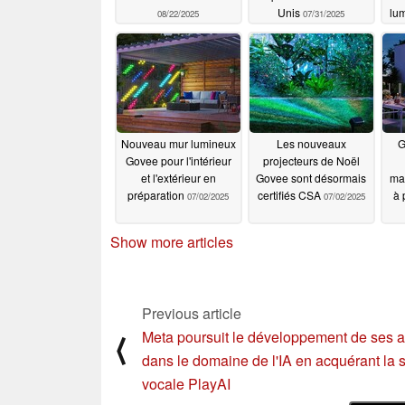
Unis
lu
08/22/2025
07/31/2025
Nouveau mur lumineux
Les nouveaux
G
Govee pour l'intérieur
projecteurs de Noël
et l'extérieur en
Govee sont désormais
mai
préparation
certifiés CSA
à 
07/02/2025
07/02/2025
Show more articles
Previous article
Meta poursuit le développement de ses ac
⟨
dans le domaine de l'IA en acquérant la s
vocale PlayAI