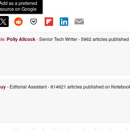
Add as a preferred
source on Google
cle
:
Polly Allcock
- Senior Tech Writer
- 5962 articles publishe
Duy
- Editorial Assistant
- 814621 articles published on Notebo