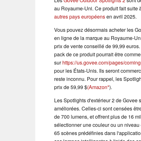
Les
Govee Outdoor Spotlights 2
sont d
au Royaume-Uni. Ce produit fait suite à
autres pays européens
en avril 2025.
Vous pouvez désormais acheter les Gov
en ligne de la marque au Royaume-Un
prix de vente conseillé de 99,99 euros.
pack de ce produit pourrait être comm
sur
https://us.govee.com/pages/comin
pour les États-Unis. Ils seront commerci
reste inconnu. Pour rappel, les Spotli
prix de 59,99 $
(Amazon
).
Les Spotlights d'extérieur 2 de Govee
améliorées. Celles-ci sont censées êt
de 700 lumens, et offrent plus de 16 mi
sélectionner une couleur ou un niveau 
65 scènes prédéfinies dans l'applica