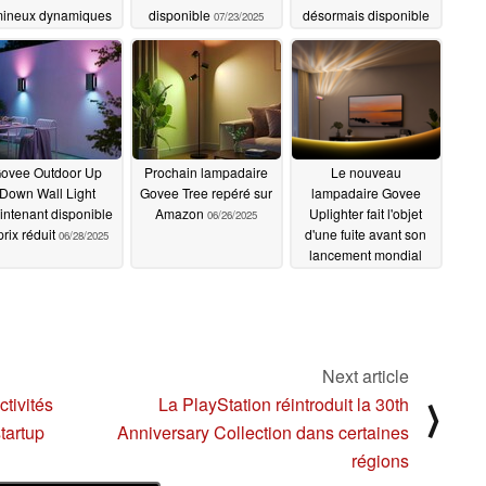
mineux dynamiques
disponible
désormais disponible
07/23/2025
à 360
en Europe
07/30/2025
07/04/2025
ovee Outdoor Up
Prochain lampadaire
Le nouveau
Down Wall Light
Govee Tree repéré sur
lampadaire Govee
ntenant disponible
Amazon
Uplighter fait l'objet
06/26/2025
prix réduit
d'une fuite avant son
06/28/2025
lancement mondial
06/26/2025
Next article
tivités
La PlayStation réintroduit la 30th
⟩
tartup
Anniversary Collection dans certaines
régions